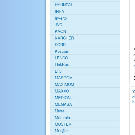
HYUNDAI
INEA
Inverto
JVC
KAON
KARCHER
KORR
Koscom
LENCO
LinkBox
z
LTC
MASCOM
MAXIMUM
MAXXO
X
d
MEDION
h
MEGASAT
Midte
Motorola
MUSTEK
Mut@nt