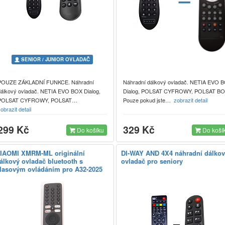
SENIOR / JUNIOR OVLADAČ
POUZE ZÁKLADNÍ FUNKCE. Náhradní
Náhradní dálkový ovladač. NETIA EVO 
dálkový ovladač. NETIA EVO BOX Dialog,
Dialog, POLSAT CYFROWY, POLSAT BO
POLSAT CYFROWY, POLSAT…
Pouze pokud jste…
zobrazit detail
obrazit detail
299 Kč
329 Kč
Do košíku
Do koší
IAOMI XMRM-ML originální
DI-WAY AND 4X4 náhradní dálko
álkový ovladač bluetooth s
ovladač pro seniory
lasovým ovládáním pro A32-2025