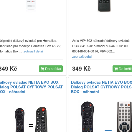
riginální dálkový ovladač pro Homatics.
Arris VIP4302 náhradní dálkový ovladač
Například pro modely: Homatics Box 4K V2,
RC3384102/01b model 596440-002-00,
Homatics Box…
zobrazit detail
600148-001-00 IR, VIP4302…
zobrazit detail
349 Kč
349 Kč
Do košíku
Do koší
álkový ovladač NETIA EVO BOX
Dálkový ovladač NETIA EVO BO
ialog POLSAT CYFROWY POLSAT
Dialog POLSAT CYFROWY POLS
OX - náhradní
BOX - náhradní
=