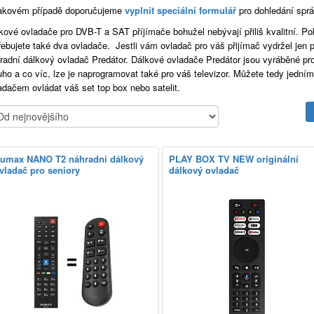
akovém případě doporučujeme
vyplnit speciální formulář
pro dohledání spr
kové ovladače pro DVB-T a SAT příjímače bohužel nebývají přiliš kvalitní. P
řebujete také dva ovladače. Jestli vám ovladač pro váš přijímač vydržel jen
radní dálkový ovladač Predátor. Dálkové ovladače Predátor jsou vyráběné pro
uho a co víc, lze je naprogramovat také pro váš televizor. Můžete tedy jední
adačem ovládat váš set top box nebo satelit.
umax NANO T2 náhradní dálkový
PLAY BOX TV NEW originální
vladač pro seniory
dálkový ovladač