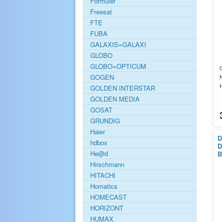
Formuler
Freesat
FTE
FUBA
GALAXIS=GALAXI
GLOBO
GLOBO=OPTICUM
O
GOGEN
GOLDEN INTERSTAR
GOLDEN MEDIA
GOSAT
GRUNDIG
Haier
D
hdbox
D
He@d
B
Hirschmann
HITACHI
Homatics
HOMECAST
HORIZONT
HUMAX