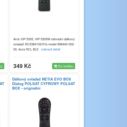
Arris VIP 5305, VIP 5305W náhradní dálkový
ovladač RC3384102/01b model 596440-002-
00, Aura RCL BLE
zobrazit detail
349 Kč
ku
Do košíku
X
Dálkový ovladač NETIA EVO BOX
AT
Dialog POLSAT CYFROWY POLSAT
BOX - originální