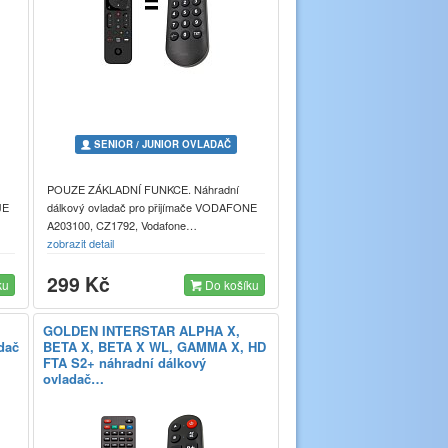
SENIOR / JUNIOR OVLADAČ
POUZE ZÁKLADNÍ FUNKCE. Náhradní
JE
dálkový ovladač pro přijímače VODAFONE
A203100, CZ1792, Vodafone…
zobrazit detail
299 Kč
ku
Do košíku
GOLDEN INTERSTAR ALPHA X,
dač
BETA X, BETA X WL, GAMMA X, HD
FTA S2+ náhradní dálkový
ovladač…