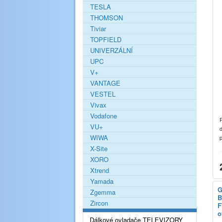
TESLA
THOMSON
Tiviar
TOPFIELD
UNIVERZÁLNÍ
UPC
V+
VANTAGE
VESTEL
Vivax
Vodafone
VU+
WIWA
X-Site
XORO
Xtrend
Yamada
G
Zgemma
B
Zircon
F
o
Dálkové ovladače TELEVIZORY