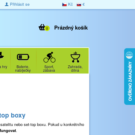
Přihlásit se
Kč
€
Prázdný košík
0
a hry
Baterie,
Sport,
Zahrada,
nabíječky
zábava
dílna
-top boxy
satelitu nebo set-top boxu. Pokud u konkrétního
fungovat
.