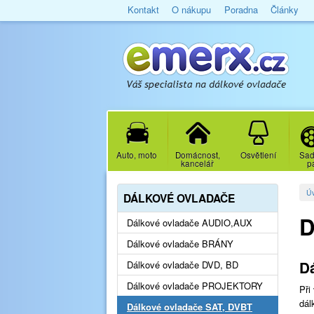
Kontakt
O nákupu
Poradna
Články
Auto, moto
Domácnost,
Osvětlení
Sad
kancelář
p
Ú
DÁLKOVÉ OVLADAČE
D
Dálkové ovladače AUDIO,AUX
Dálkové ovladače BRÁNY
D
Dálkové ovladače DVD, BD
Dálkové ovladače PROJEKTORY
Při
dál
Dálkové ovladače SAT, DVBT