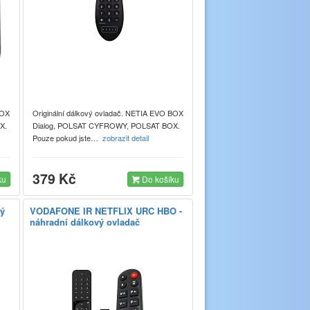
BOX
Originální dálkový ovladač. NETIA EVO BOX
X.
Dialog, POLSAT CYFROWY, POLSAT BOX.
Pouze pokud jste…
zobrazit detail
379 Kč
ku
Do košíku
vý
VODAFONE IR NETFLIX URC HBO -
náhradní dálkový ovladač