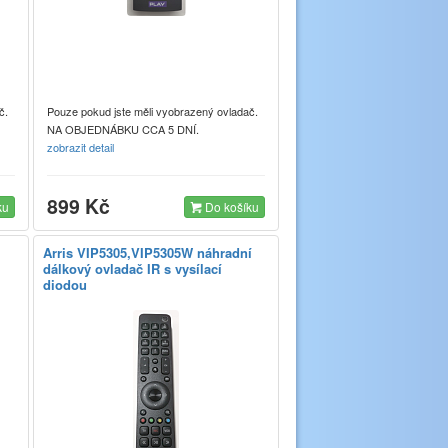
č.
Pouze pokud jste měli vyobrazený ovladač.
NA OBJEDNÁBKU CCA 5 DNÍ.
zobrazit detail
899 Kč
ku
Do košíku
Arris VIP5305,VIP5305W náhradní
dálkový ovladač IR s vysílací
diodou