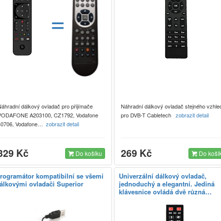
=
Náhradní dálkový ovladač pro přijímače
Náhradní dálkový ovladač stejného vzhle
VODAFONE A203100, CZ1792, Vodafone
pro DVB-T Cabletech
zobrazit detail
40706, Vodafone…
zobrazit detail
329 Kč
269 Kč
Do košíku
Do koší
rogramátor kompatibilní se všemi
Univerzální dálkový ovladač,
álkovými ovladači Superior
jednoduchý a elegantní. Jediná
klávesnice ovládá dvě různá…