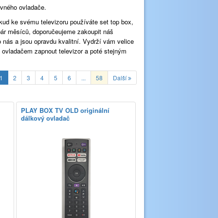
ávného ovladače.
okud ke svému televizoru používáte set top box,
 pár měsíců, doporučeujeme zakoupit náš
 nás a jsou opravdu kvalitní. Vydrží vám velice
m ovladačem zapnout televizor a poté stejným
1
2
3
4
5
6
...
58
Další
PLAY BOX TV OLD originální
dálkový ovladač