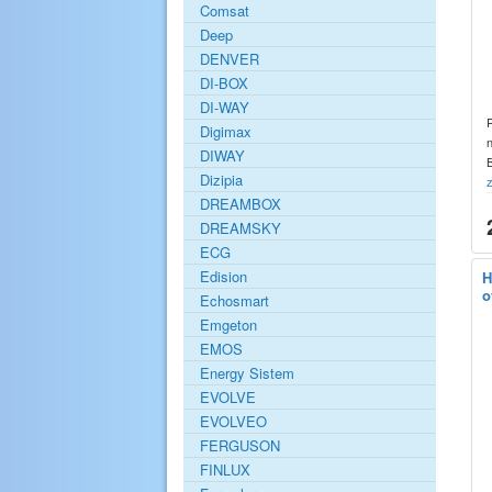
Comsat
Deep
DENVER
DI-BOX
DI-WAY
Digimax
DIWAY
Dizipia
z
DREAMBOX
DREAMSKY
ECG
Edision
H
o
Echosmart
Emgeton
EMOS
Energy Sistem
EVOLVE
EVOLVEO
FERGUSON
FINLUX