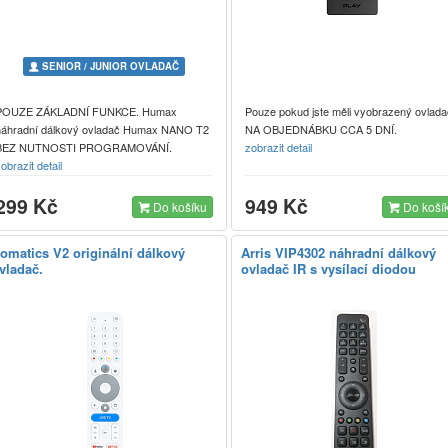
SENIOR / JUNIOR OVLADAČ
POUZE ZÁKLADNÍ FUNKCE. Humax
Pouze pokud jste měli vyobrazený ovlada
náhradní dálkový ovladač Humax NANO T2
NA OBJEDNÁBKU CCA 5 DNÍ.
BEZ NUTNOSTI PROGRAMOVÁNÍ.
zobrazit detail
obrazit detail
299 Kč
949 Kč
Do košíku
Do koší
omatics V2 originální dálkový
Arris VIP4302 náhradní dálkový
vladač.
ovladač IR s vysílací diodou