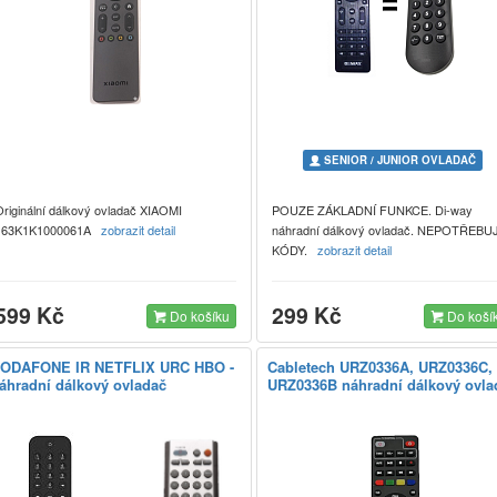
SENIOR / JUNIOR OVLADAČ
Originální dálkový ovladač XIAOMI
POUZE ZÁKLADNÍ FUNKCE. Di-way
163K1K1000061A
zobrazit detail
náhradní dálkový ovladač. NEPOTŘEBU
KÓDY.
zobrazit detail
599 Kč
299 Kč
Do košíku
Do koší
ODAFONE IR NETFLIX URC HBO -
Cabletech URZ0336A, URZ0336C,
áhradní dálkový ovladač
URZ0336B náhradní dálkový ovla