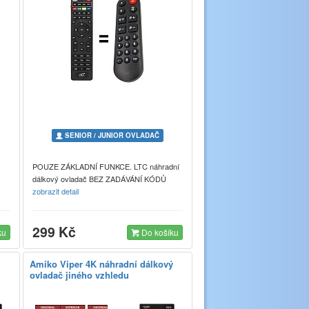
SENIOR / JUNIOR OVLADAČ
POUZE ZÁKLADNÍ FUNKCE. LTC náhradní
dálkový ovladač BEZ ZADÁVÁNÍ KÓDŮ
zobrazit detail
299 Kč
ku
Do košíku
Amiko Viper 4K náhradní dálkový
ovladač jiného vzhledu