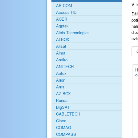
V t
AB-COM
Access HD
Dál
ACER
pot
Agptek
náh
dlo
Albis Technologies
ovl
ALBOX
Allsat
Alma
Amiko
ANITECH
H
Antex
o
Arion
Arris
AZ BOX
Bensat
BigSAT
CABLETECH
Cisco
COMAG
COMPASS