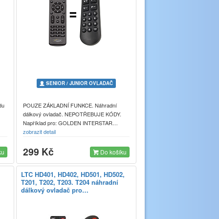
SENIOR / JUNIOR OVLADAČ
du
POUZE ZÁKLADNÍ FUNKCE. Náhradní
dálkový ovladač. NEPOTŘEBUJE KÓDY.
Například pro: GOLDEN INTERSTAR…
zobrazit detail
299 Kč
ku
Do košíku
LTC HD401, HD402, HD501, HD502,
T201, T202, T203. T204 náhradní
dálkový ovladač pro…