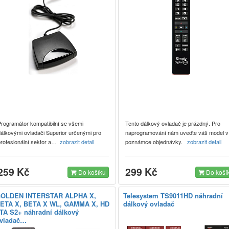
Programátor kompatibilní se všemi
Tento dálkový ovladač je prázdný. Pro
dálkovými ovladači Superior určenými pro
naprogramování nám uveďte váš model v
profesionální sektor a…
zobrazit detail
poznámce objednávky.
zobrazit detail
259 Kč
299 Kč
Do košíku
Do koší
OLDEN INTERSTAR ALPHA X,
Telesystem TS9011HD náhradní
ETA X, BETA X WL, GAMMA X, HD
dálkový ovladač
TA S2+ náhradní dálkový
vladač…