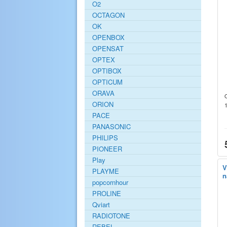
O2
OCTAGON
OK
OPENBOX
OPENSAT
OPTEX
OPTIBOX
OPTICUM
ORAVA
ORION
PACE
PANASONIC
PHILIPS
PIONEER
Play
V
PLAYME
n
popcornhour
PROLINE
Qviart
RADIOTONE
REBEL