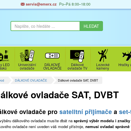
servis@emerx.cz
Po–Pá 8:00–18:00
y LED
Univerzální
DÁLKOVÉ
Dálkové
Lezecké
Hračky 
ásků
ovladače
OVLADAČE
ovladače TV
kameny
vod
DÁLKOVÉ OVLADAČE
Dálkové ovladače SAT, DVBT
álkové ovladače SAT, DVBT
álkové ovladače pro
satelitní přijímače
a
set
 výběru dálkového ovladače musíte dbát na
správný výběr modelu i značky
kového ovladače není uveden váš model přístroje,
nemusí ovladač správně 