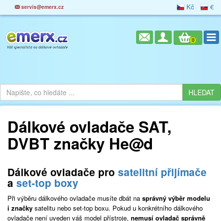
Kč
€
servis@emerx.cz
0
Dálkové ovladače SAT,
DVBT značky He@d
Dálkové ovladače pro
satelitní přijímače
a
set-top boxy
Při výběru dálkového ovladače musíte dbát na
správný výběr modelu
i značky
satelitu nebo set-top boxu. Pokud u konkrétního dálkového
ovladače není uveden váš model přístroje,
nemusí ovladač správně