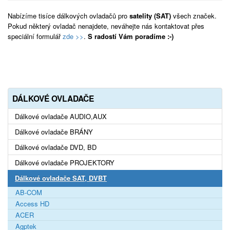
Nabízíme tisíce dálkových ovladačů pro
satelity (SAT)
všech značek.
Pokud některý ovladač nenajdete, neváhejte nás kontaktovat přes
speciální formulář
zde >>
.
S radostí Vám poradíme :-)
DÁLKOVÉ OVLADAČE
Dálkové ovladače AUDIO,AUX
Dálkové ovladače BRÁNY
Dálkové ovladače DVD, BD
Dálkové ovladače PROJEKTORY
Dálkové ovladače SAT, DVBT
AB-COM
Access HD
ACER
Agptek