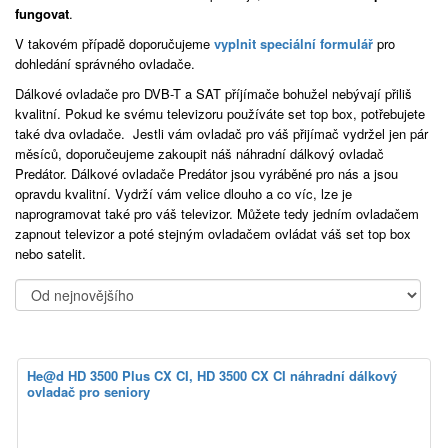
fungovat
.
V takovém případě doporučujeme
vyplnit speciální formulář
pro
dohledání správného ovladače.
Dálkové ovladače pro DVB-T a SAT příjímače bohužel nebývají přiliš
kvalitní. Pokud ke svému televizoru používáte set top box, potřebujete
také dva ovladače. Jestli vám ovladač pro váš přijímač vydržel jen pár
měsíců, doporučeujeme zakoupit náš náhradní dálkový ovladač
Predátor. Dálkové ovladače Predátor jsou vyráběné pro nás a jsou
opravdu kvalitní. Vydrží vám velice dlouho a co víc, lze je
naprogramovat také pro váš televizor. Můžete tedy jedním ovladačem
zapnout televizor a poté stejným ovladačem ovládat váš set top box
nebo satelit.
He@d HD 3500 Plus CX CI, HD 3500 CX CI náhradní dálkový
ovladač pro seniory