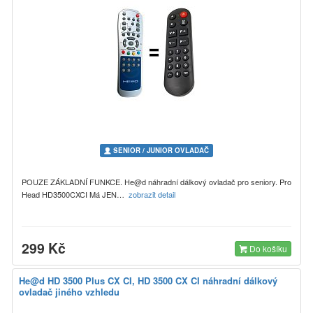
SENIOR / JUNIOR OVLADAČ
POUZE ZÁKLADNÍ FUNKCE. He@d náhradní dálkový ovladač pro seniory. Pro
Head HD3500CXCI Má JEN…
zobrazit detail
299 Kč
Do košíku
He@d HD 3500 Plus CX CI, HD 3500 CX CI náhradní dálkový
ovladač jiného vzhledu