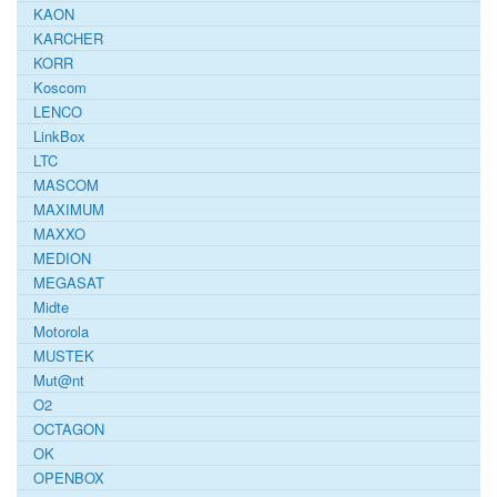
KAON
KARCHER
KORR
Koscom
LENCO
LinkBox
LTC
MASCOM
MAXIMUM
MAXXO
MEDION
MEGASAT
Midte
Motorola
MUSTEK
Mut@nt
O2
OCTAGON
OK
OPENBOX