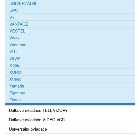
UNIVERZÁLNÍ
UPC
V+
VANTAGE
VESTEL
Vivax
Vodafone
VU+
WIWA
X-Site
XORO
Xtrend
Yamada
Zgemma
Zircon
Dálkové ovladače TELEVIZORY
Dálkové ovladače VIDEO,VCR
Univerzální ovladače