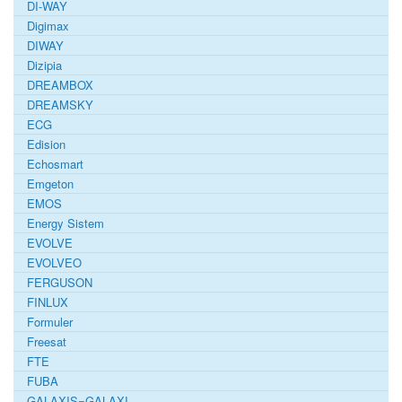
DI-WAY
Digimax
DIWAY
Dizipia
DREAMBOX
DREAMSKY
ECG
Edision
Echosmart
Emgeton
EMOS
Energy Sistem
EVOLVE
EVOLVEO
FERGUSON
FINLUX
Formuler
Freesat
FTE
FUBA
GALAXIS=GALAXI