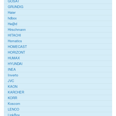
GOSAT
GRUNDIG
Haier
hdbox
He@d
Hirschmann
HITACHI
Homatics
HOMECAST
HORIZONT
HUMAX
HYUNDAI
INEA
Inverto
JVC
KAON
KARCHER
KORR
Koscom
LENCO
LinkBox