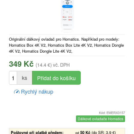
Originální dálkový ovladač pro Homatics. Například pro modely:
Homatics Box 4K V2, Homatics Box Lite 4K V2, Homatics Dongle
4K V2, Homatics Dongle Lite 4K V2,
349 Kč
(14.4 €)
vč. DPH
ks
Rychlý nákup
Kód: EMERX3157
Dálkové ovladače Homatics
Poštovné při platbě předem:
50 Kč
(do SR: 3.9 €)
od