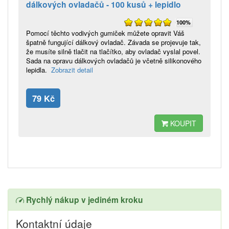
dálkových ovladačů - 100 kusů + lepidlo
100%
Pomocí těchto vodivých gumiček můžete opravit Váš
špatně fungující dálkový ovladač. Závada se projevuje tak,
že musíte silně tlačit na tlačítko, aby ovladač vyslal povel.
Sada na opravu dálkových ovladačů je včetně silikonového
lepidla.
Zobrazit detail
79 Kč
KOUPIT
Rychlý nákup v jediném kroku
Kontaktní údaje