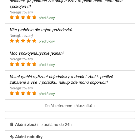
ovladani. jiz podruhe zakupuji a vzdy to prijde hned. jsem moc
spokojen !!!
Neregistrovaný
před 3 dny
Vše proběhlo dle mých požadavků.
Neregistrovaný
před 3 dny
Moc spokojená,rychlé jednání
Neregistrovaný
před 4 dny
Velmi rychlé vyřízení objednávky a dodání zboží. pečlivě
zabalené a vše v pořádku. nákup zde mohu doporučit!
Neregistrovaný
před 5 dny
Další reference zákazníků »
Akční zboží
- zasíláme do 24h
Akční nabídky