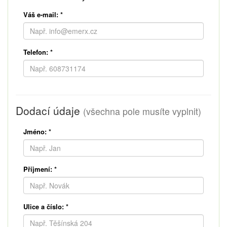
Váš e-mail:
*
Telefon:
*
Dodací údaje
(všechna pole musíte vyplnit)
Jméno:
*
Příjmení:
*
Ulice a číslo:
*