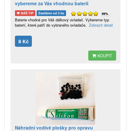
vybereme za Vás vhodnou baterii
NÁŠ TIP
Zasíláme od 2 ks
99%
Baterie vhodné pro Váš dálkový ovladač. Vybereme typ
baterií, které patří do vybraného ovladače.
Zobrazit detail
8 Kč
KOUPIT
Náhradní vodivé plošky pro opravu