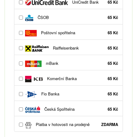
UniCredit Bank
65 Kč
ČSOB
65 Kč
Poštovní spořitelna
65 Kč
Raiffeisenbank
65 Kč
mBank
65 Kč
Komerční Banka
65 Kč
Fio Banka
65 Kč
Česká Spořitelna
65 Kč
Platba v hotovosti na prodejně
ZDARMA