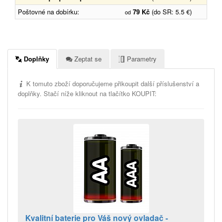
Poštovné na dobírku:
79 Kč
(do SR: 5.5 €)
od
Doplňky
Zeptat se
Parametry
K tomuto zboží doporučujeme přikoupit další příslušenství a
doplňky. Stačí níže kliknout na tlačítko KOUPIT:
Kvalitní baterie pro Váš nový ovladač -