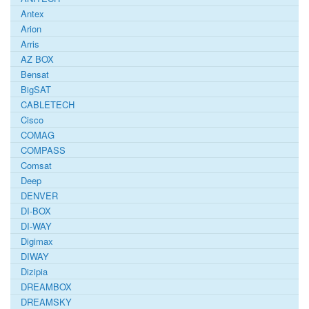
Antex
Arion
Arris
AZ BOX
Bensat
BigSAT
CABLETECH
Cisco
COMAG
COMPASS
Comsat
Deep
DENVER
DI-BOX
DI-WAY
Digimax
DIWAY
Dizipia
DREAMBOX
DREAMSKY