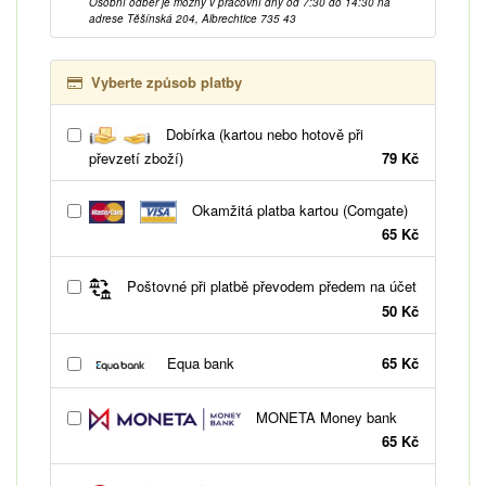
Osobní odběr je možný v pracovní dny od 7:30 do 14:30 na
adrese Těšínská 204, Albrechtice 735 43
Vyberte způsob platby
Dobírka (kartou nebo hotově při
převzetí zboží)
79 Kč
Okamžitá platba kartou (Comgate)
65 Kč
Poštovné při platbě převodem předem na účet
50 Kč
Equa bank
65 Kč
MONETA Money bank
65 Kč