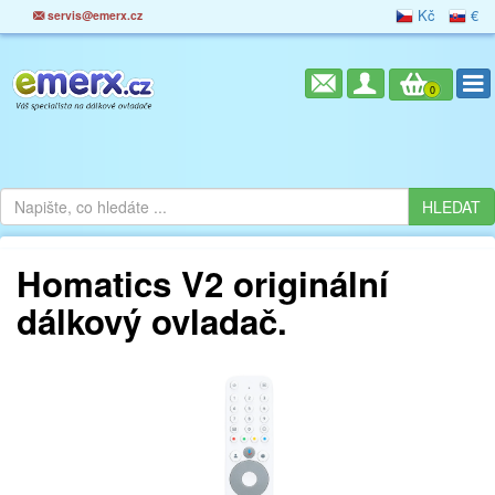
Kč
€
servis@emerx.cz
0
Homatics V2 originální
dálkový ovladač.