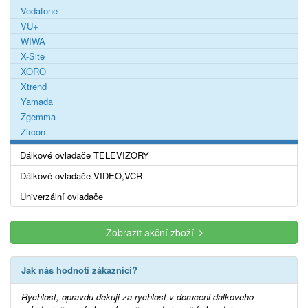
Vodafone
VU+
WIWA
X-Site
XORO
Xtrend
Yamada
Zgemma
Zircon
Dálkové ovladače TELEVIZORY
Dálkové ovladače VIDEO,VCR
Univerzální ovladače
Zobrazit akční zboží
Jak nás hodnotí zákazníci?
Rychlost, opravdu dekuji za rychlost v doruceni dalkoveho