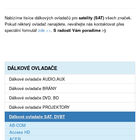
Nabízíme tisíce dálkových ovladačů pro
satelity (SAT)
všech značek.
Pokud některý ovladač nenajdete, neváhejte nás kontaktovat přes
speciální formulář
zde >>
.
S radostí Vám poradíme :-)
DÁLKOVÉ OVLADAČE
Dálkové ovladače AUDIO,AUX
Dálkové ovladače BRÁNY
Dálkové ovladače DVD, BD
Dálkové ovladače PROJEKTORY
Dálkové ovladače SAT, DVBT
AB-COM
Access HD
ACER