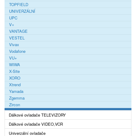
TOPFIELD
UNIVERZÁLNÍ
UPC
V+
VANTAGE
VESTEL
Vivax
Vodafone
VU+
WIWA
X-Site
XORO
Xtrend
Yamada
Zgemma
Zircon
Dálkové ovladače TELEVIZORY
Dálkové ovladače VIDEO,VCR
Univerzální ovladače