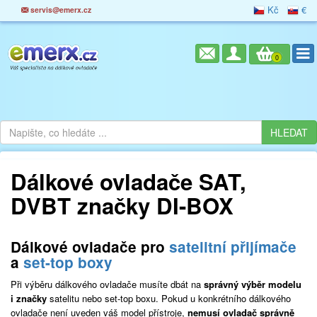
Kč
€
servis@emerx.cz
0
Dálkové ovladače SAT,
DVBT značky DI-BOX
Dálkové ovladače pro
satelitní přijímače
a
set-top boxy
Při výběru dálkového ovladače musíte dbát na
správný výběr modelu
i značky
satelitu nebo set-top boxu. Pokud u konkrétního dálkového
ovladače není uveden váš model přístroje,
nemusí ovladač správně