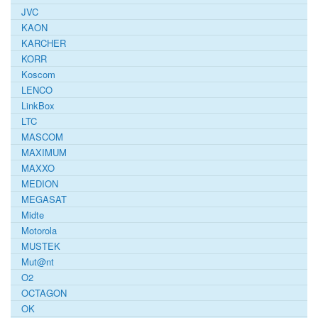
JVC
KAON
KARCHER
KORR
Koscom
LENCO
LinkBox
LTC
MASCOM
MAXIMUM
MAXXO
MEDION
MEGASAT
Midte
Motorola
MUSTEK
Mut@nt
O2
OCTAGON
OK