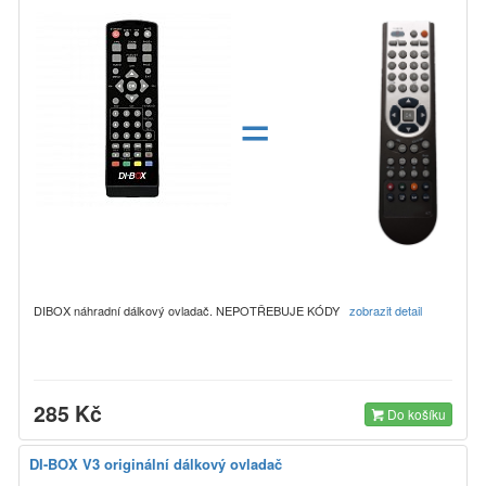
=
DIBOX náhradní dálkový ovladač. NEPOTŘEBUJE KÓDY
zobrazit detail
285 Kč
Do košíku
DI-BOX V3 originální dálkový ovladač