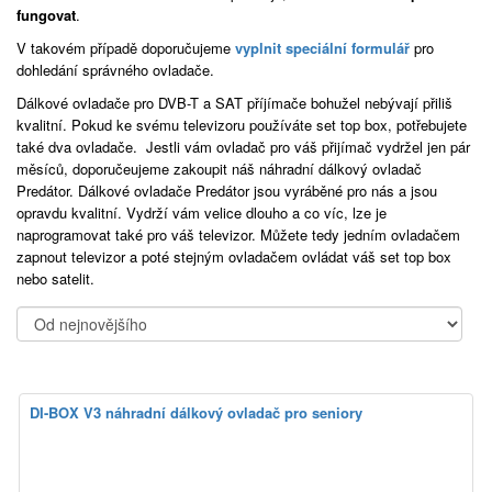
fungovat
.
V takovém případě doporučujeme
vyplnit speciální formulář
pro
dohledání správného ovladače.
Dálkové ovladače pro DVB-T a SAT příjímače bohužel nebývají přiliš
kvalitní. Pokud ke svému televizoru používáte set top box, potřebujete
také dva ovladače. Jestli vám ovladač pro váš přijímač vydržel jen pár
měsíců, doporučeujeme zakoupit náš náhradní dálkový ovladač
Predátor. Dálkové ovladače Predátor jsou vyráběné pro nás a jsou
opravdu kvalitní. Vydrží vám velice dlouho a co víc, lze je
naprogramovat také pro váš televizor. Můžete tedy jedním ovladačem
zapnout televizor a poté stejným ovladačem ovládat váš set top box
nebo satelit.
DI-BOX V3 náhradní dálkový ovladač pro seniory