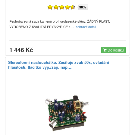
90%
Pestrobarevná sada kamenů pro horolezecké stěny. ŽÁDNÝ PLAST,
VYROBENO Z KVALITNÍ PRYSKYŘICE s…
zobrazit detail
1 446 Kč
Do košíku
Stereofonní naslouchátko. Zesiluje zvuk 50x, ovládání
hlasitosti, tlačítko vyp./zap. nap.…