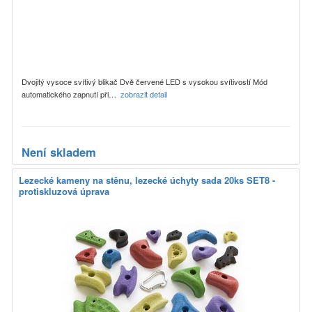
Dvojitý vysoce svítivý blikač Dvě červené LED s vysokou svítivostí Mód
automatického zapnutí při…
zobrazit detail
Není skladem
Lezecké kameny na stěnu, lezecké úchyty sada 20ks SET8 -
protiskluzová úprava