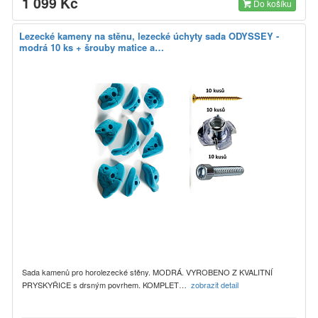
1 099 Kč
Do košíku
Lezecké kameny na stěnu, lezecké úchyty sada ODYSSEY -
modrá 10 ks + šrouby matice a…
Sada kamenů pro horolezecké stěny. MODRÁ. VYROBENO Z KVALITNÍ
PRYSKYŘICE s drsným povrhem. KOMPLET…
zobrazit detail