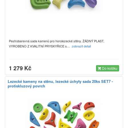
Pestrobarevná sada kamenů pro horolezecké stěny. ŽÁDNÝ PLAST,
VYROBENO Z KVALITNÍ PRYSKYŘICE s…
zobrazit detail
1 279 Kč
Do košíku
Lezecké kameny na stěnu, lezecké úchyty sada 20ks SET7 -
protiskluzový povrch