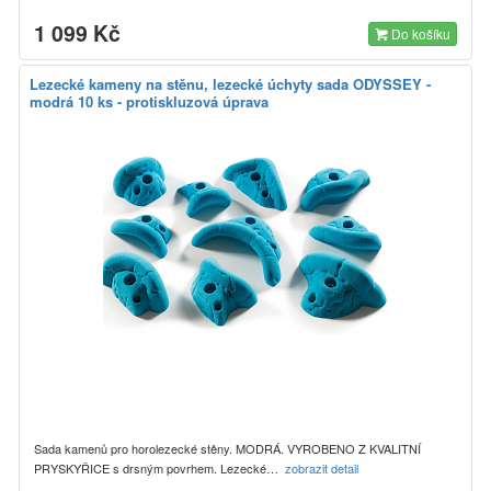
1 099 Kč
Do košíku
Lezecké kameny na stěnu, lezecké úchyty sada ODYSSEY -
modrá 10 ks - protiskluzová úprava
Sada kamenů pro horolezecké stěny. MODRÁ. VYROBENO Z KVALITNÍ
PRYSKYŘICE s drsným povrhem. Lezecké…
zobrazit detail