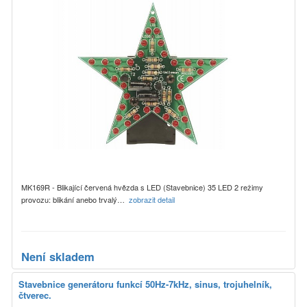
MK169R - Blikající červená hvězda s LED (Stavebnice) 35 LED 2 režimy
provozu: blikání anebo trvalý…
zobrazit detail
Není skladem
Stavebnice generátoru funkcí 50Hz-7kHz, sinus, trojuhelník,
čtverec.