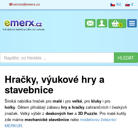
Kč
€
servis@emerx.cz
0
Hračky, výukové hry a
stavebnice
Široká nabídka hraček pro
malé
i pro
velké
, pro
kluky
i pro
holky
. Dětem přinášejí zábavu
hry a hračky
zahraničních i českých
značek. Velký výběr z
deskových her
a
3D Puzzle
. Pro malé kutily
zde máme
mechanické stavebnice
nebo
modelovou železnici
MERKUR
.