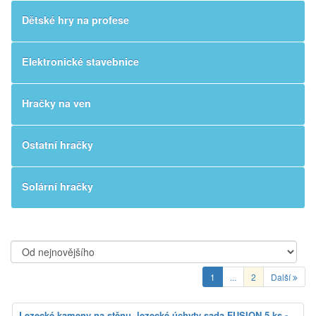
Dětské hry na profese
Elektronické stavebnice
Hračky na ven
Ostatní hračky
Solární hračky
1
...
2
Další
Lezecké kameny na stěnu, lezecké úchyty sada FUSION 5 ks -