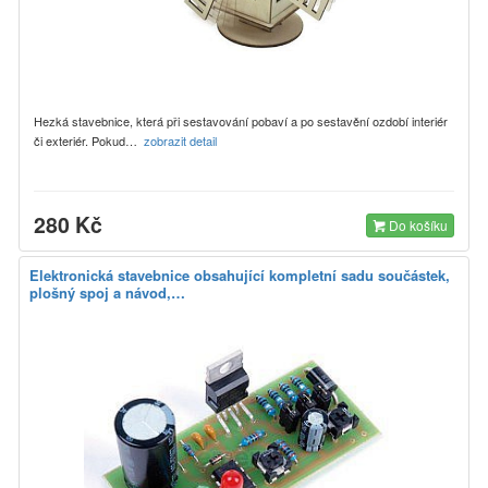
Hezká stavebnice, která při sestavování pobaví a po sestavění ozdobí interiér
či exteriér. Pokud…
zobrazit detail
280 Kč
Do košíku
Elektronická stavebnice obsahující kompletní sadu součástek,
plošný spoj a návod,…