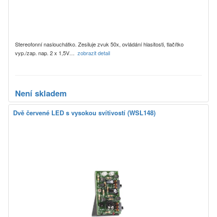
Stereofonní naslouchátko. Zesiluje zvuk 50x, ovládání hlasitosti, tlačítko
vyp./zap. nap. 2 x 1,5V…
zobrazit detail
Není skladem
Dvě červené LED s vysokou svítivostí (WSL148)