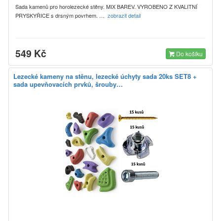
Sada kamenů pro horolezecké stěny. MIX BAREV. VYROBENO Z KVALITNÍ
PRYSKYŘICE s drsným povrhem. …
zobrazit detail
549 Kč
Do košíku
Lezecké kameny na stěnu, lezecké úchyty sada 20ks SET8 +
sada upevňovacích prvků, šrouby…