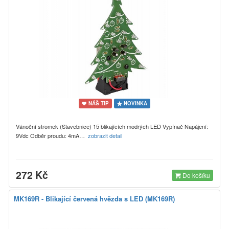
NÁŠ TIP
NOVINKA
Vánoční stromek (Stavebnice) 15 blikajících modrých LED Vypínač Napájení:
9Vdc Odběr proudu: 4mA…
zobrazit detail
272 Kč
Do košíku
MK169R - Blikající červená hvězda s LED (MK169R)