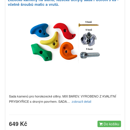
včetně šroubů matic a vrutů.
Sada kamenů pro horolezecké stěny. MIX BAREV. VYROBENO Z KVALITNÍ
PRYSKYŘICE s drsným povrhem. SADA…
zobrazit detail
649 Kč
Do košíku