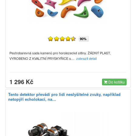
90%
Pestrobarevná sada kamenů pro horolezecké stěny. ŽÁDNÝ PLAST,
VYROBENO Z KVALITNÍ PRYSKYŘICE s…
zobrazit detail
1 296 Kč
Do košíku
Tento detektor převádí pro lidi neslyšitelné zvuky, například
netopýří echolokaci, na…