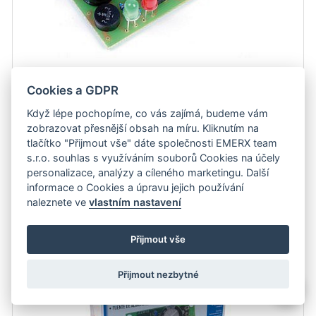
Cookies a GDPR
Stavebnice: Nabíječka bezúdržbových akumulátorů Další provedení nabíječky
bezúdržbových olověných…
zobrazit detail
Když lépe pochopíme, co vás zajímá, budeme vám
zobrazovat přesnější obsah na míru. Kliknutím na
tlačítko "Přijmout vše" dáte společnosti EMERX team
s.r.o. souhlas s využíváním souborů Cookies na účely
Není skladem
personalizace, analýzy a cíleného marketingu. Další
informace o Cookies a úpravu jejich používání
Stavebnice napájecího zdroje s LM317 1,5-35V/1A. (WSPC1823)
naleznete ve
vlastním nastavení
Přijmout vše
Přijmout nezbytné
💬