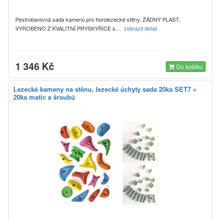
Pestrobarevná sada kamenů pro horolezecké stěny. ŽÁDNÝ PLAST,
VYROBENO Z KVALITNÍ PRYSKYŘICE s…
zobrazit detail
1 346 Kč
Do košíku
Lezecké kameny na stěnu, lezecké úchyty sada 20ks SET7 +
20ks matic a šroubů