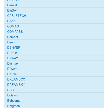
Bensat
BigSAT
CABLETECH
Cisco
COMAG
COMPASS
Comsat
Deep
DENVER
DI-BOX
DI-WAY
Digimax
DIWAY
Dizipia
DREAMBOX
DREAMSKY
ECG
Edision
Echosmart
Emgeton