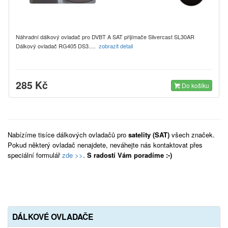
Náhradní dálkový ovladač pro DVBT A SAT přijímače Silvercast SL30AR
Dálkový ovladač RG405 DS3.…
zobrazit detail
285 Kč
Do košíku
Nabízíme tisíce dálkových ovladačů pro
satelity (SAT)
všech značek.
Pokud některý ovladač nenajdete, neváhejte nás kontaktovat přes
speciální formulář
zde >>
.
S radostí Vám poradíme :-)
DÁLKOVÉ OVLADAČE