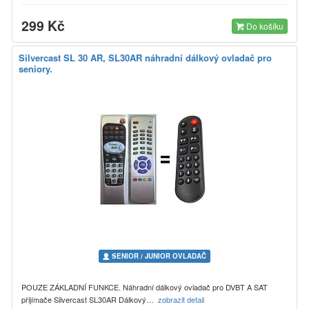
299 Kč
Do košíku
Silvercast SL 30 AR, SL30AR náhradní dálkový ovladač pro
seniory.
SENIOR / JUNIOR OVLADAČ
POUZE ZÁKLADNÍ FUNKCE. Náhradní dálkový ovladač pro DVBT A SAT
přijímače Silvercast SL30AR Dálkový…
zobrazit detail