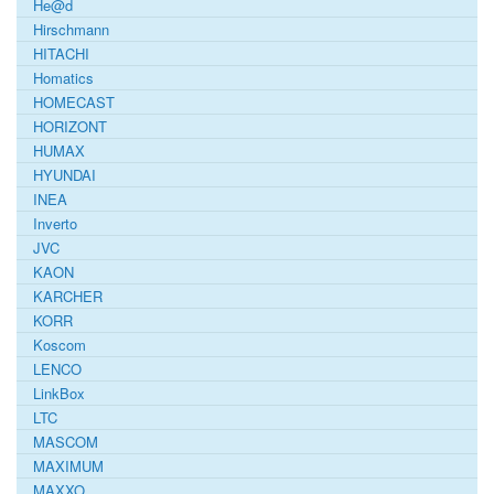
He@d
Hirschmann
HITACHI
Homatics
HOMECAST
HORIZONT
HUMAX
HYUNDAI
INEA
Inverto
JVC
KAON
KARCHER
KORR
Koscom
LENCO
LinkBox
LTC
MASCOM
MAXIMUM
MAXXO