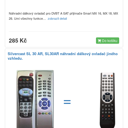
Náhradní dálkový ovladač pro DVBT A SAT přijímače Smart MX 16, MX 18, MX
26. Umí všechny funkce…
zobrazit detail
285 Kč
Do košíku
Silvercast SL 30 AR, SL30AR náhradní dálkový ovladač jiného
vzhledu.
=