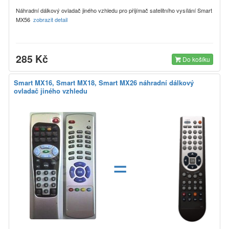
Náhradní dálkový ovladač jiného vzhledu pro přijímač satelitního vysílání Smart
MX56
zobrazit detail
285 Kč
Do košíku
Smart MX16, Smart MX18, Smart MX26 náhradní dálkový
ovladač jiného vzhledu
=