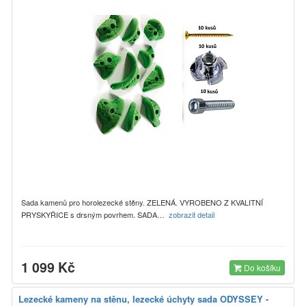
Sada kamenů pro horolezecké stěny. ZELENÁ. VYROBENO Z KVALITNÍ
PRYSKYŘICE s drsným povrhem. SADA…
zobrazit detail
1 099 Kč
Do košíku
Lezecké kameny na stěnu, lezecké úchyty sada ODYSSEY -