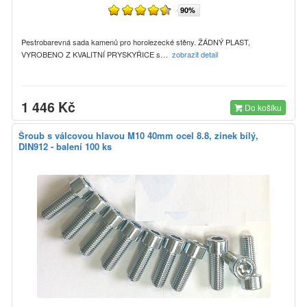
90%
Pestrobarevná sada kamenů pro horolezecké stěny. ŽÁDNÝ PLAST,
VYROBENO Z KVALITNÍ PRYSKYŘICE s…
zobrazit detail
1 446 Kč
Do košíku
Šroub s válcovou hlavou M10 40mm ocel 8.8, zinek bílý,
DIN912 - balení 100 ks