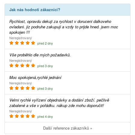
Jak nás hodnotí zákazníci?
Rychlost, opravdu dekuji za rychlost v doruceni dalkoveho
ovladani. jiz podruhe zakupuji a vzdy to prijde hned. jsem moc
spokojen !!!
Neregistrovaný
před 2 dny
Vše proběhlo dle mých požadavků.
Neregistrovaný
před 3 dny
Moc spokojená,rychlé jednání
Neregistrovaný
před 3 dny
Velmi rychlé vyřízení objednávky a dodání zboží. pečlivě
zabalené a vše v pořádku. nákup zde mohu doporučit!
Neregistrovaný
před 4 dny
Další reference zákazníků »