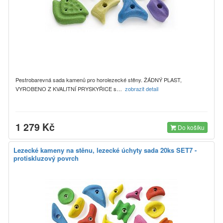
Pestrobarevná sada kamenů pro horolezecké stěny. ŽÁDNÝ PLAST,
VYROBENO Z KVALITNÍ PRYSKYŘICE s…
zobrazit detail
1 279 Kč
Do košíku
Lezecké kameny na stěnu, lezecké úchyty sada 20ks SET7 -
protiskluzový povrch