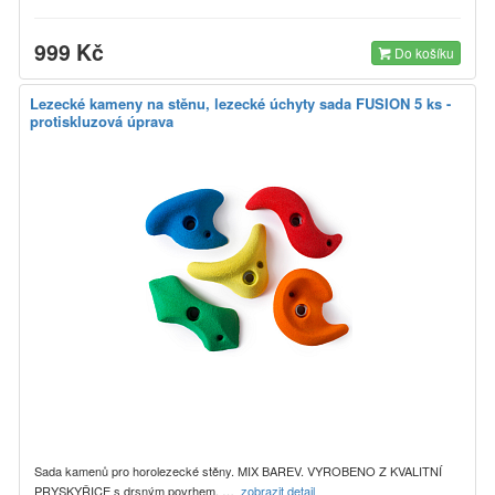
999 Kč
Do košíku
Lezecké kameny na stěnu, lezecké úchyty sada FUSION 5 ks -
protiskluzová úprava
Sada kamenů pro horolezecké stěny. MIX BAREV. VYROBENO Z KVALITNÍ
PRYSKYŘICE s drsným povrhem. …
zobrazit detail