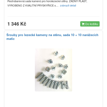
Pestrobarevná sada kamenů pro horolezecké stěny. ŽÁDNÝ PLAST,
VYROBENO Z KVALITNÍ PRYSKYŘICE s…
zobrazit detail
1 346 Kč
Do košíku
Šrouby pro lezecké kameny na stěnu, sada 10 + 10 narážecích
matic