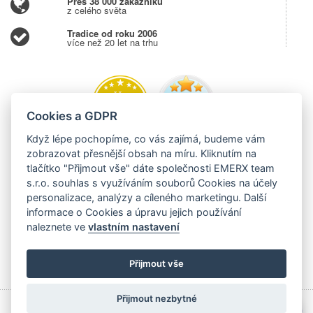
Přes 38 000 zákazníků
z celého světa
Tradice od roku 2006
více než 20 let na trhu
Cookies a GDPR
Když lépe pochopíme, co vás zajímá, budeme vám
zobrazovat přesnější obsah na míru. Kliknutím na
tlačítko "Přijmout vše" dáte společnosti EMERX team
s.r.o. souhlas s využíváním souborů Cookies na účely
personalizace, analýzy a cíleného marketingu. Další
informace o Cookies a úpravu jejich používání
naleznete ve
vlastním nastavení
Přijmout vše
Přijmout nezbytné
💬
Copyright © 2006 - 2026 EMERX team s.r.o., Těšínská 204,