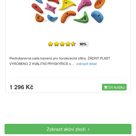
90%
Pestrobarevná sada kamenů pro horolezecké stěny. ŽÁDNÝ PLAST,
VYROBENO Z KVALITNÍ PRYSKYŘICE s…
zobrazit detail
1 296 Kč
Do košíku
Zobrazit akční zboží