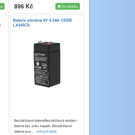
896 Kč
ku
Do košíku
Baterie olověná 4V 4,5Ah CSSB
2
LX445CS
Bezúdržbová baterieBezúdržbová dobíjecí
baterie bez úniku kapalin. Bezúdržbové
baterie jsou…
zobrazit detail