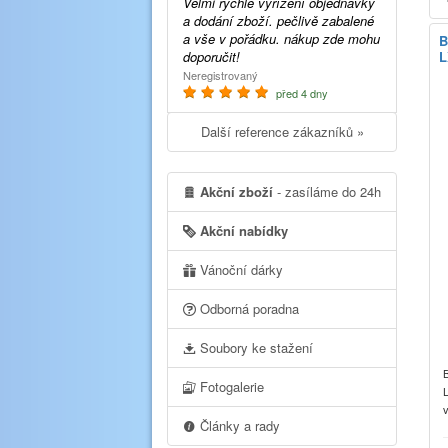
Velmi rychlé vyřízení objednávky
a dodání zboží. pečlivě zabalené
a vše v pořádku. nákup zde mohu
B
doporučit!
L
Neregistrovaný
před 4 dny
Další reference zákazníků »
Akční zboží
- zasíláme do 24h
Akční nabídky
Vánoční dárky
Odborná poradna
Soubory ke stažení
Fotogalerie
Články a rady