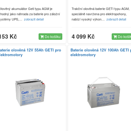
Olověný akumulátor Geti typu AGM je
Trakční olověná baterie GETI typu AGM,
hodný jako náhrada za baterie pro záložní
speciálně navržena pro elektropohony,
systémy UPS,…
zobrazit detail
nabízí vysoký výkon…
zobrazit detail
153 Kč
4 099 Kč
Do košíku
Do koší
aterie olověná 12V 55Ah GETI pro
Baterie olověná 12V 100Ah GETI 
lektromotory
elektromotory