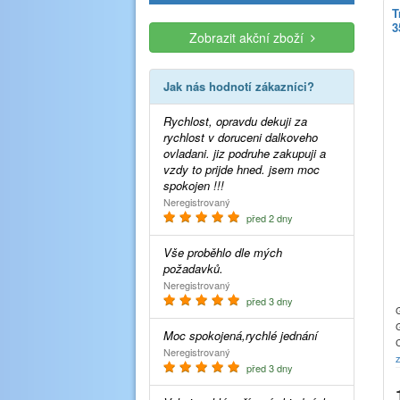
T
3
Zobrazit akční zboží
Jak nás hodnotí zákazníci?
Rychlost, opravdu dekuji za
rychlost v doruceni dalkoveho
ovladani. jiz podruhe zakupuji a
vzdy to prijde hned. jsem moc
spokojen !!!
Neregistrovaný
před 2 dny
Vše proběhlo dle mých
požadavků.
Neregistrovaný
před 3 dny
Moc spokojená,rychlé jednání
Neregistrovaný
z
před 3 dny