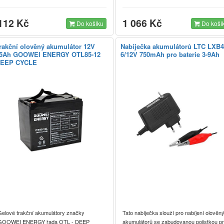
112 Kč
1 066 Kč
Do košíku
Do koší
rakční olověný akumulátor 12V
Nabíječka akumulátorů LTC LXB
5Ah GOOWEI ENERGY OTL85-12
6/12V 750mAh pro baterie 3-9Ah
EEP CYCLE
Gelové trakční akumulátory značky
Tato nabíječka slouží pro nabíjení olověn
GOOWEI ENERGY řada OTL - DEEP
akumulátorů se zabudovanou pojistkou pr