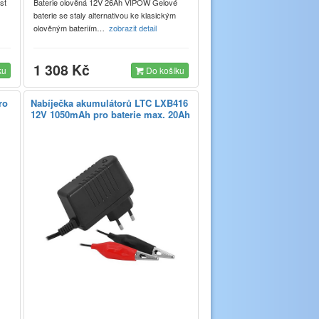
st
Baterie olověná 12V 26Ah VIPOW Gelové
baterie se staly alternativou ke klasickým
olověným bateriím…
zobrazit detail
1 308 Kč
ku
Do košíku
ro
Nabíječka akumulátorů LTC LXB416
12V 1050mAh pro baterie max. 20Ah