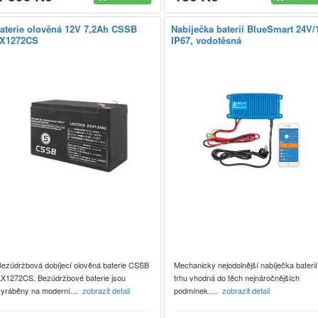
aterie olověná 12V 7,2Ah CSSB
Nabíječka baterií BlueSmart 24V/
X1272CS
IP67, vodotěsná
Bezúdržbová dobíjecí olověná baterie CSSB
Mechanicky nejodolnější nabíječka baterií
LX1272CS. Bezúdržbové baterie jsou
trhu vhodná do těch nejnáročnějších
vyráběny na moderní…
zobrazit detail
podmínek.…
zobrazit detail