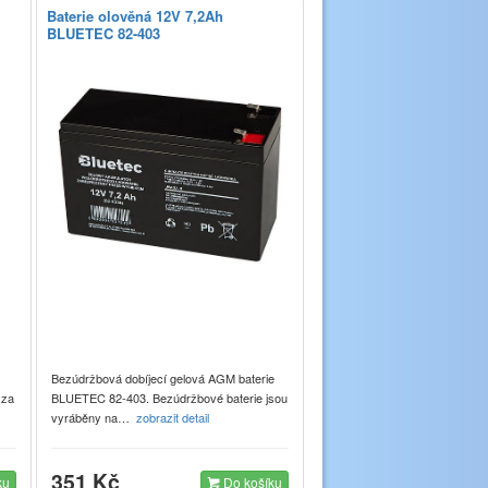
Baterie olověná 12V 7,2Ah
BLUETEC 82-403
Bezúdržbová dobíjecí gelová AGM baterie
 za
BLUETEC 82-403. Bezúdržbové baterie jsou
vyráběny na…
zobrazit detail
351 Kč
ku
Do košíku