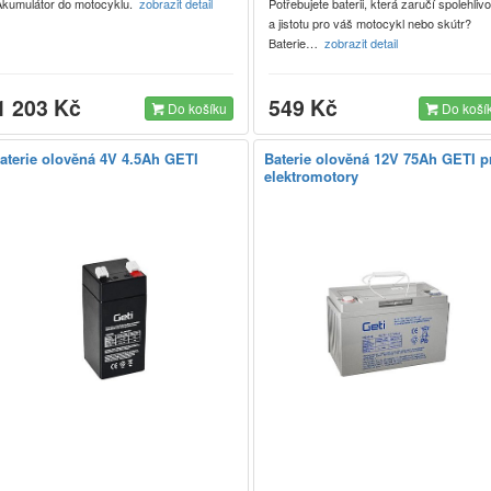
Akumulátor do motocyklu.
zobrazit detail
Potřebujete baterii, která zaručí spolehlivo
a jistotu pro váš motocykl nebo skútr?
Baterie…
zobrazit detail
1 203 Kč
549 Kč
Do košíku
Do koší
aterie olověná 4V 4.5Ah GETI
Baterie olověná 12V 75Ah GETI p
elektromotory