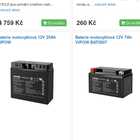
CYCLE jsou privátní značkou naší…
zkratu a…
zobrazit detail
obrazit detail
4 759 Kč
260 Kč
Do košíku
Do koší
aterie motocyklová 12V 25Ah
Baterie motocyklová 12V 7Ah
IPOW
VIPOW BAT0507