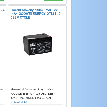
12A
Trakční olověný akumulátor 12V
14Ah GOOWEI ENERGY OTL14-12
DEEP CYCLE
 na
Gelové trakční akumulátory značky
GOOWEI ENERGY řada OTL - DEEP
CYCLE jsou privátní značkou naší…
zobrazit detail