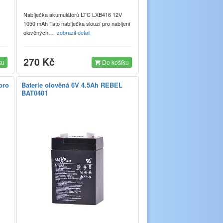
Nabíječka akumulátorů LTC LXB416 12V
1050 mAh Tato nabíječka slouží pro nabíjení
olověných…
zobrazit detail
270 Kč
ku
Do košíku
pro
Baterie olověná 6V 4.5Ah REBEL
BAT0401