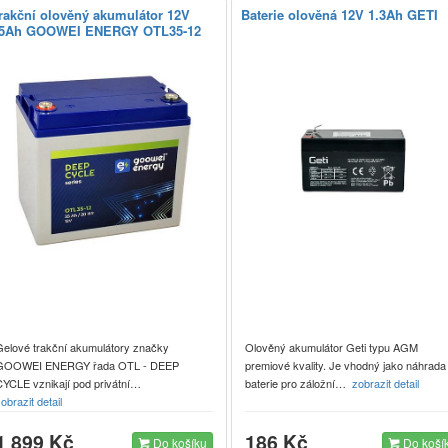
rakční olověný akumulátor 12V
Baterie olověná 12V 1.3Ah GETI
5Ah GOOWEI ENERGY OTL35-12
Gelové trakční akumulátory značky
Olověný akumulátor Geti typu AGM
GOOWEI ENERGY řada OTL - DEEP
premiové kvality. Je vhodný jako náhrada
CYCLE vznikají pod privátní…
baterie pro záložní…
zobrazit detail
obrazit detail
1 899 Kč
186 Kč
Do košíku
Do koší