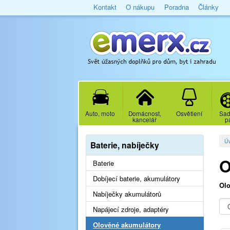
Kontakt
O nákupu
Poradna
Články
Auto, moto
Domácnost,
Osvětlení
Sad
kancelář
p
Ú
Baterie, nabíječky
O
Baterie
Dobíjecí baterie, akumulátory
Olo
Nabíječky akumulátorů
Napájecí zdroje, adaptéry
Olověné akumulátory