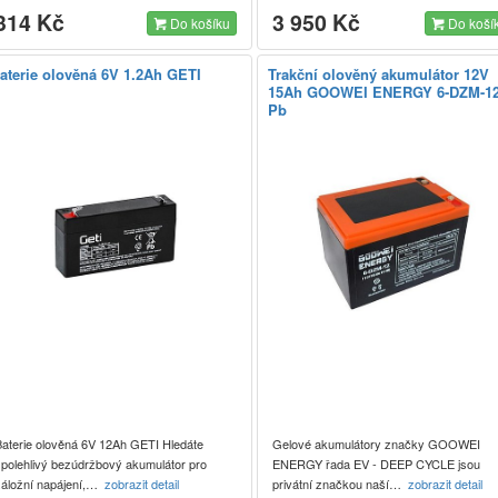
314 Kč
3 950 Kč
Do košíku
Do koší
aterie olověná 6V 1.2Ah GETI
Trakční olověný akumulátor 12V
15Ah GOOWEI ENERGY 6-DZM-1
Pb
Baterie olověná 6V 12Ah GETI Hledáte
Gelové akumulátory značky GOOWEI
spolehlivý bezúdržbový akumulátor pro
ENERGY řada EV - DEEP CYCLE jsou
záložní napájení,…
zobrazit detail
privátní značkou naší…
zobrazit detail