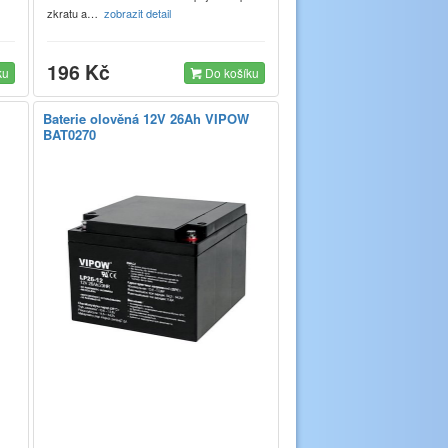
zkratu a…
zobrazit detail
196 Kč
ku
Do košíku
Baterie olověná 12V 26Ah VIPOW
BAT0270