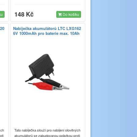
148 Kč
ku
Do košíku
420
Nabíječka akumulátorů LTC LXG162
6V 1000mAh pro baterie max. 10Ah
ých
Tato nabíječka slouží pro nabíjení olověných
oti
akumulátorů se zabudovanou pojistkou proti