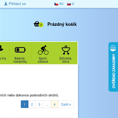
Přihlásit se
Kč
€
Prázdný košík
0
a hry
Baterie,
Sport,
Zahrada,
nabíječky
zábava
dílna
dních nebo dokonce podvodních skůtrů.
1
2
3
...
4
Další