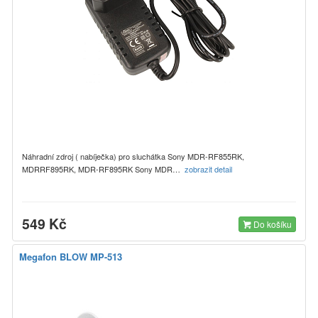
Náhradní zdroj ( nabíječka) pro sluchátka Sony MDR-RF855RK,
MDRRF895RK, MDR-RF895RK Sony MDR…
zobrazit detail
549 Kč
Do košíku
Megafon BLOW MP-513