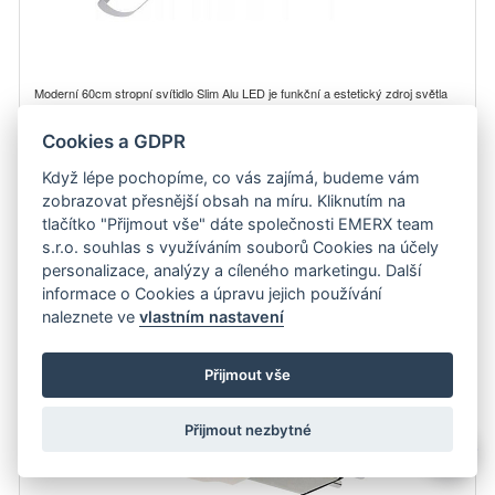
Moderní 60cm stropní svítidlo Slim Alu LED je funkční a estetický zdroj světla
určený pro komerční…
zobrazit detail
Cookies a GDPR
Když lépe pochopíme, co vás zajímá, budeme vám
199 Kč
Do košíku
zobrazovat přesnější obsah na míru. Kliknutím na
tlačítko "Přijmout vše" dáte společnosti EMERX team
s.r.o. souhlas s využíváním souborů Cookies na účely
TESLA VM-2101, VM-2102, VM-2103, VM-2202, VM-2204
náhradní gramofonová přenoska AT 3600L…
personalizace, analýzy a cíleného marketingu. Další
informace o Cookies a úpravu jejich používání
naleznete ve
vlastním nastavení
Přijmout vše
Přijmout nezbytné
💬