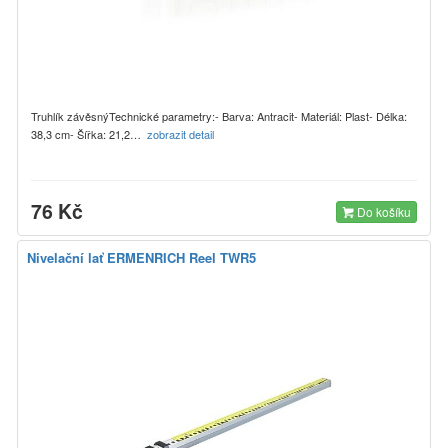
Truhlík závěsnýTechnické parametry:- Barva: Antracit- Materiál: Plast- Délka:
38,3 cm- Šířka: 21,2…
zobrazit detail
76 Kč
Do košíku
Nivelační lať ERMENRICH Reel TWR5