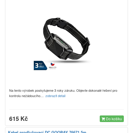
Na tento výrobek poskytujeme 3 roky záruku. Objevte dokonalé řešení pro
kontrolu nežádoucího…
zobrazit detail
615 Kč
Do košíku
Kabel prodlužovací DC GOOBAY 76671 5m