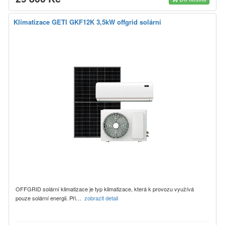
Klimatizace GETI GKF12K 3,5kW offgrid solární
OFFGRID solární klimatizace je typ klimatizace, která k provozu využívá
pouze solární energii. Při…
zobrazit detail