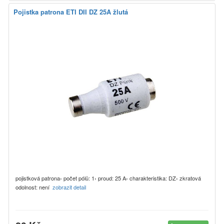
Pojistka patrona ETI DII DZ 25A žlutá
pojistková patrona› počet pólů: 1› proud: 25 A› charakteristika: DZ› zkratová
odolnost: není
zobrazit detail