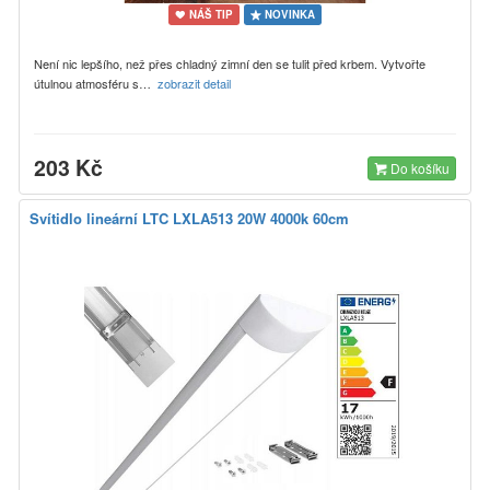
NÁŠ TIP
NOVINKA
Není nic lepšího, než přes chladný zimní den se tulit před krbem. Vytvořte
útulnou atmosféru s…
zobrazit detail
203 Kč
Do košíku
Svítidlo lineární LTC LXLA513 20W 4000k 60cm