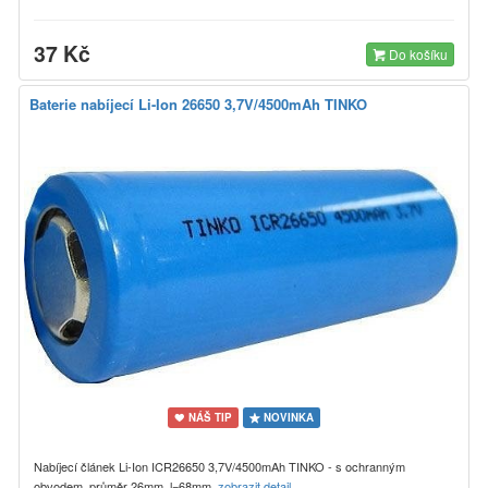
37 Kč
Do košíku
Baterie nabíjecí Li-Ion 26650 3,7V/4500mAh TINKO
NÁŠ TIP
NOVINKA
Nabíjecí článek Li-Ion ICR26650 3,7V/4500mAh TINKO - s ochranným
obvodem, průměr 26mm, l=68mm
zobrazit detail