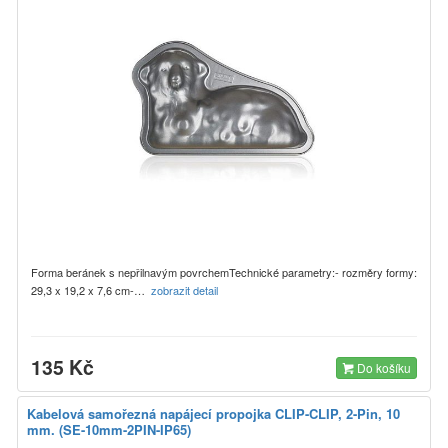
Forma beránek s nepřilnavým povrchemTechnické parametry:- rozměry formy:
29,3 x 19,2 x 7,6 cm-…
zobrazit detail
135 Kč
Do košíku
Kabelová samořezná napájecí propojka CLIP-CLIP, 2-Pin, 10
mm. (SE-10mm-2PIN-IP65)