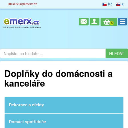
Kč
€
servis@emerx.cz
0
Doplňky do domácnosti a
kanceláře
Dekorace a efekty
Domácí spotřebiče