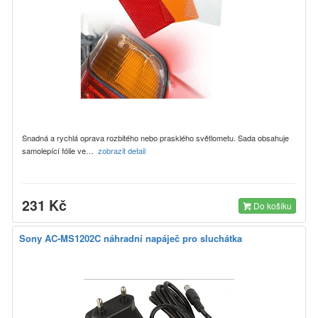
Snadná a rychlá oprava rozbitého nebo prasklého světlometu. Sada obsahuje
samolepící fólie ve…
zobrazit detail
231 Kč
Do košíku
Sony AC-MS1202C náhradní napáječ pro sluchátka