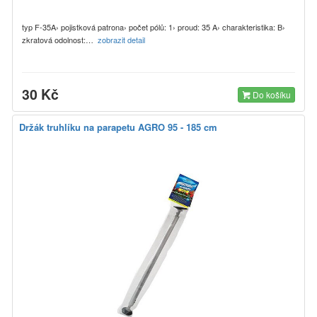
typ F-35A› pojistková patrona› počet pólů: 1› proud: 35 A› charakteristika: B›
zkratová odolnost:…
zobrazit detail
30 Kč
Do košíku
Držák truhlíku na parapetu AGRO 95 - 185 cm