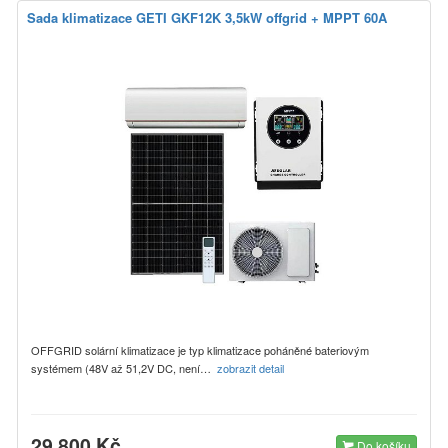
Sada klimatizace GETI GKF12K 3,5kW offgrid + MPPT 60A
OFFGRID solární klimatizace je typ klimatizace poháněné bateriovým
systémem (48V až 51,2V DC, není…
zobrazit detail
29 800 Kč
Do košíku