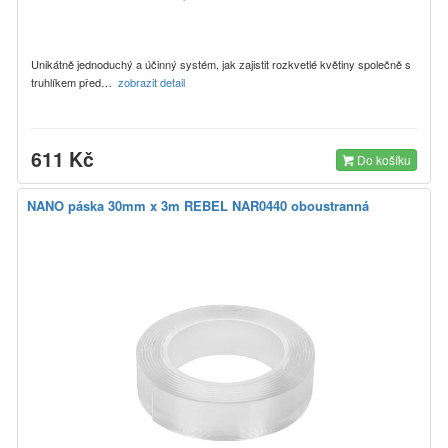
Unikátně jednoduchý a účinný systém, jak zajistit rozkvetlé květiny společně s
truhlíkem před…
zobrazit detail
611 Kč
Do košíku
NANO páska 30mm x 3m REBEL NAR0440 oboustranná