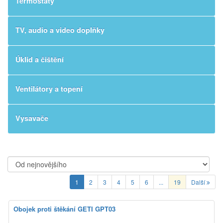
Termostaty
TV, audio a video doplňky
Úklid a čištění
Ventilátory a topení
Vysavače
1
2
3
4
5
6
...
19
Další
Obojek proti štěkání GETI GPT03