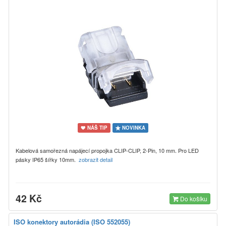
NÁŠ TIP
NOVINKA
Kabelová samořezná napájecí propojka CLIP-CLIP, 2-Pin, 10 mm. Pro LED
pásky IP65 šířky 10mm.
zobrazit detail
42 Kč
Do košíku
ISO konektory autorádia (ISO 552055)