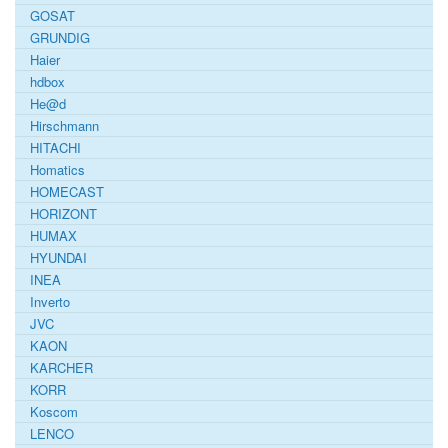
GOSAT
GRUNDIG
Haier
hdbox
He@d
Hirschmann
HITACHI
Homatics
HOMECAST
HORIZONT
HUMAX
HYUNDAI
INEA
Inverto
JVC
KAON
KARCHER
KORR
Koscom
LENCO