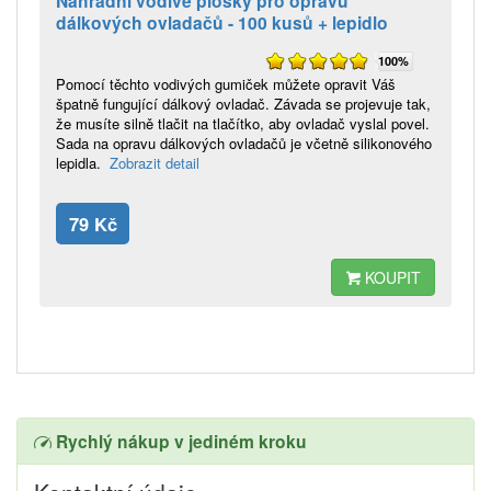
Náhradní vodivé plošky pro opravu
dálkových ovladačů - 100 kusů + lepidlo
100%
Pomocí těchto vodivých gumiček můžete opravit Váš
špatně fungující dálkový ovladač. Závada se projevuje tak,
že musíte silně tlačit na tlačítko, aby ovladač vyslal povel.
Sada na opravu dálkových ovladačů je včetně silikonového
lepidla.
Zobrazit detail
79 Kč
KOUPIT
Rychlý nákup v jediném kroku