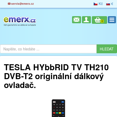
Kč
€
servis@emerx.cz
0
TESLA HYbbRID TV TH210
DVB-T2 originální dálkový
ovladač.