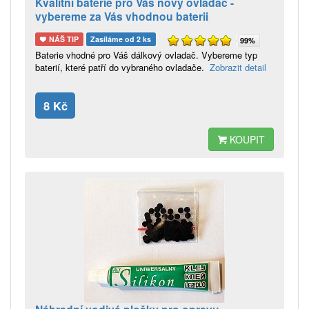
Kvalitní baterie pro Váš nový ovladač -
vybereme za Vás vhodnou baterii
NÁŠ TIP
Zasíláme od 2 ks
99%
Baterie vhodné pro Váš dálkový ovladač. Vybereme typ
baterií, které patří do vybraného ovladače.
Zobrazit detail
8 Kč
KOUPIT