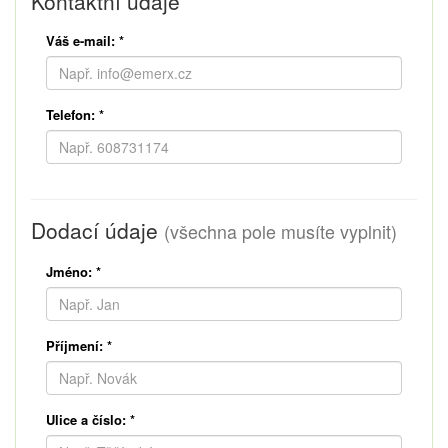
Kontaktní údaje
Váš e-mail:
*
Telefon:
*
Dodací údaje
(všechna pole musíte vyplnit)
Jméno:
*
Příjmení:
*
Ulice a číslo:
*