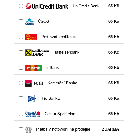
UniCredit Bank
65 Kč
ČSOB
65 Kč
Poštovní spořitelna
65 Kč
Raiffeisenbank
65 Kč
mBank
65 Kč
Komerční Banka
65 Kč
Fio Banka
65 Kč
Česká Spořitelna
65 Kč
Platba v hotovosti na prodejně
ZDARMA