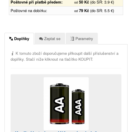
Poštovné při platbě předem:
50 Kč
(do SR: 3.9 €)
od
Poštovné na dobírku:
79 Kč
(do SR: 5.5 €)
od
Doplňky
Zeptat se
Parametry
K tomuto zboží doporučujeme přikoupit další příslušenství a
doplňky. Stačí níže kliknout na tlačítko KOUPIT: