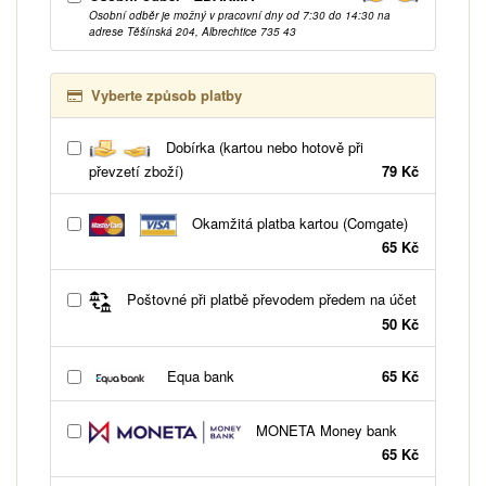
Osobní odběr je možný v pracovní dny od 7:30 do 14:30 na
adrese Těšínská 204, Albrechtice 735 43
Vyberte způsob platby
Dobírka (kartou nebo hotově při
převzetí zboží)
79 Kč
Okamžitá platba kartou (Comgate)
65 Kč
Poštovné při platbě převodem předem na účet
50 Kč
Equa bank
65 Kč
MONETA Money bank
65 Kč