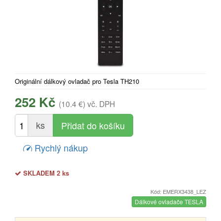
Originální dálkový ovladač pro Tesla TH210
252 Kč
(10.4 €)
vč. DPH
ks
Rychlý nákup
SKLADEM 2 ks
Kód: EMERX3438_LEZ
Dálkové ovladače TESLA