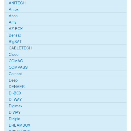
ANITECH
Antex
Arion
Arris
AZ BOX
Bensat
BigSAT
CABLETECH
Cisco
COMAG
COMPASS
Comsat
Deep
DENVER
DI-BOX
DI-WAY
Digimax
DIWAY
Dizipia
DREAMBOX