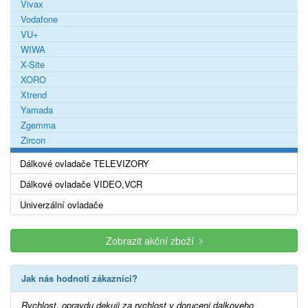
Vivax
Vodafone
VU+
WIWA
X-Site
XORO
Xtrend
Yamada
Zgemma
Zircon
Dálkové ovladače TELEVIZORY
Dálkové ovladače VIDEO,VCR
Univerzální ovladače
Zobrazit akční zboží
Jak nás hodnotí zákazníci?
Rychlost, opravdu dekuji za rychlost v doruceni dalkoveho