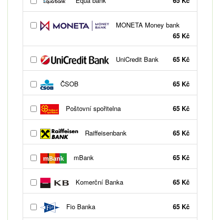
Equa bank
65 Kč
MONETA Money bank
65 Kč
UniCredit Bank
65 Kč
ČSOB
65 Kč
Poštovní spořitelna
65 Kč
Raiffeisenbank
65 Kč
mBank
65 Kč
Komerční Banka
65 Kč
Fio Banka
65 Kč