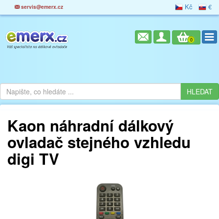
Kč
€
servis@emerx.cz
0
Kaon náhradní dálkový
ovladač stejného vzhledu
digi TV