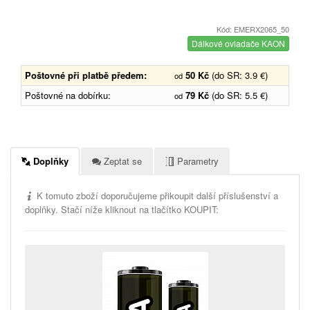
Kód: EMERX2065_50
Dálkové ovladače KAON
Poštovné při platbě předem:
50 Kč
(do SR: 3.9 €)
od
Poštovné na dobírku:
79 Kč
(do SR: 5.5 €)
od
Doplňky
Zeptat se
Parametry
K tomuto zboží doporučujeme přikoupit další příslušenství a
doplňky. Stačí níže kliknout na tlačítko KOUPIT: