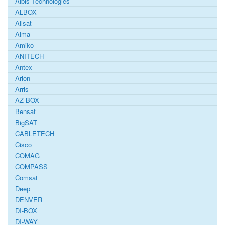
Albis Technologies
ALBOX
Allsat
Alma
Amiko
ANITECH
Antex
Arion
Arris
AZ BOX
Bensat
BigSAT
CABLETECH
Cisco
COMAG
COMPASS
Comsat
Deep
DENVER
DI-BOX
DI-WAY