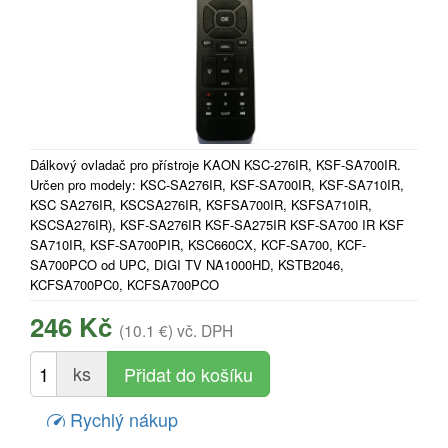
Dálkový ovladač pro přístroje KAON KSC-276IR, KSF-SA700IR.
Určen pro modely: KSC-SA276IR, KSF-SA700IR, KSF-SA710IR,
KSC SA276IR, KSCSA276IR, KSFSA700IR, KSFSA710IR,
KSCSA276IR), KSF-SA276IR KSF-SA275IR KSF-SA700 IR KSF
SA710IR, KSF-SA700PIR, KSC660CX, KCF-SA700, KCF-
SA700PCO od UPC, DIGI TV NA1000HD, KSTB2046,
KCFSA700PC0, KCFSA700PCO
246 Kč
(10.1 €)
vč. DPH
ks
Rychlý nákup