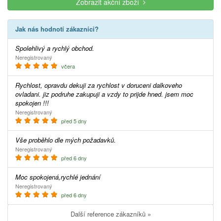
Zobrazit akční zboží
Jak nás hodnotí zákazníci?
Spolehlivý a rychlý obchod.
Neregistrovaný
včera
Rychlost, opravdu dekuji za rychlost v doruceni dalkoveho
ovladani. jiz podruhe zakupuji a vzdy to prijde hned. jsem moc
spokojen !!!
Neregistrovaný
před 5 dny
Vše proběhlo dle mých požadavků.
Neregistrovaný
před 6 dny
Moc spokojená,rychlé jednání
Neregistrovaný
před 6 dny
Další reference zákazníků »