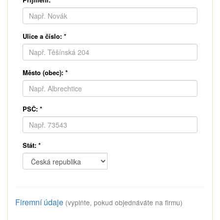
Ulice a číslo:
*
Město (obec):
*
PSČ:
*
Stát:
*
Firemní údaje
(vyplňte, pokud objednáváte na firmu)