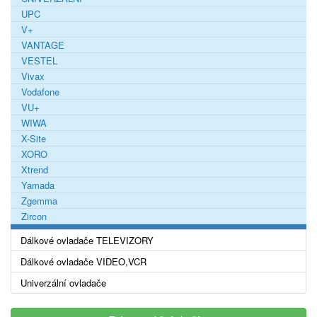
UPC
V+
VANTAGE
VESTEL
Vivax
Vodafone
VU+
WIWA
X-Site
XORO
Xtrend
Yamada
Zgemma
Zircon
Dálkové ovladače TELEVIZORY
Dálkové ovladače VIDEO,VCR
Univerzální ovladače