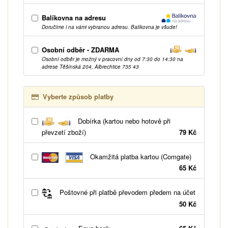
Balíkovna na adresu
Doručíme i na vámi vybranou adresu. Balíkovna je všude!
Osobní odběr - ZDARMA
Osobní odběr je možný v pracovní dny od 7:30 do 14:30 na
adrese Těšínská 204, Albrechtice 735 43
Vyberte způsob platby
Dobírka (kartou nebo hotově při
převzetí zboží)
79 Kč
Okamžitá platba kartou (Comgate)
65 Kč
Poštovné při platbě převodem předem na účet
50 Kč