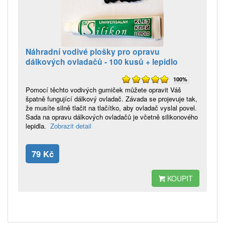
Náhradní vodivé plošky pro opravu
dálkových ovladačů - 100 kusů + lepidlo
100%
Pomocí těchto vodivých gumiček můžete opravit Váš
špatně fungující dálkový ovladač. Závada se projevuje tak,
že musíte silně tlačit na tlačítko, aby ovladač vyslal povel.
Sada na opravu dálkových ovladačů je včetně silikonového
lepidla.
Zobrazit detail
79 Kč
KOUPIT