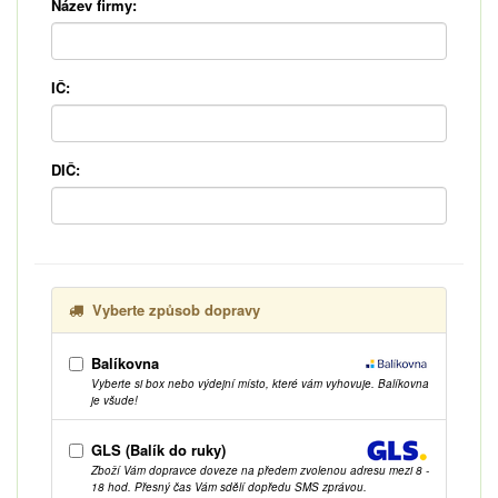
Název firmy:
IČ:
DIČ:
Vyberte způsob dopravy
Balíkovna
Vyberte si box nebo výdejní místo, které vám vyhovuje. Balíkovna
je všude!
GLS (Balík do ruky)
Zboží Vám dopravce doveze na předem zvolenou adresu mezi 8 -
18 hod. Přesný čas Vám sdělí dopředu SMS zprávou.