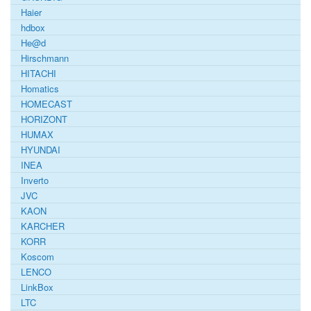
Haier
hdbox
He@d
Hirschmann
HITACHI
Homatics
HOMECAST
HORIZONT
HUMAX
HYUNDAI
INEA
Inverto
JVC
KAON
KARCHER
KORR
Koscom
LENCO
LinkBox
LTC