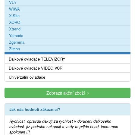
VU+
WIWA
X-Site
XORO
Xtrend
Yamada
Zgemma
Zircon
Dálkové ovladače TELEVIZORY
Dálkové ovladače VIDEO,VCR
Univerzální ovladače
Zobrazit akční zboží
Jak nás hodnotí zákazníci?
Rychlost, opravdu dekuji za rychlost v doruceni dalkoveho
ovladani. jiz podruhe zakupuji a vzdy to prijde hned. jsem moc
spokojen !!!