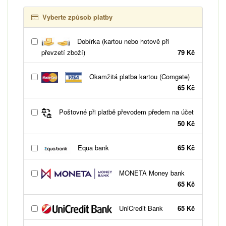
Vyberte způsob platby
Dobírka (kartou nebo hotově při
převzetí zboží)
79 Kč
Okamžitá platba kartou (Comgate)
65 Kč
Poštovné při platbě převodem předem na účet
50 Kč
Equa bank
65 Kč
MONETA Money bank
65 Kč
UniCredit Bank
65 Kč