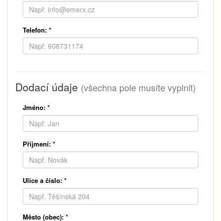
Telefon:
*
Dodací údaje
(všechna pole musíte vyplnit)
Jméno:
*
Příjmení:
*
Ulice a číslo:
*
Město (obec):
*