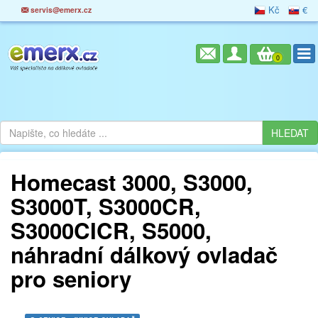
Kč
€
servis@emerx.cz
0
Homecast 3000, S3000,
S3000T, S3000CR,
S3000CICR, S5000,
náhradní dálkový ovladač
pro seniory