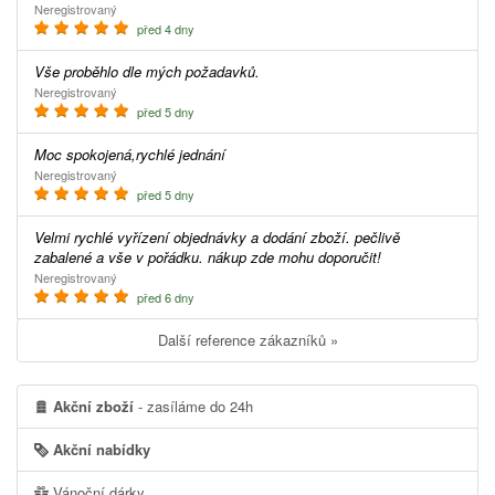
Neregistrovaný
před 4 dny
Vše proběhlo dle mých požadavků.
Neregistrovaný
před 5 dny
Moc spokojená,rychlé jednání
Neregistrovaný
před 5 dny
Velmi rychlé vyřízení objednávky a dodání zboží. pečlivě
zabalené a vše v pořádku. nákup zde mohu doporučit!
Neregistrovaný
před 6 dny
Další reference zákazníků »
Akční zboží
- zasíláme do 24h
Akční nabídky
Vánoční dárky