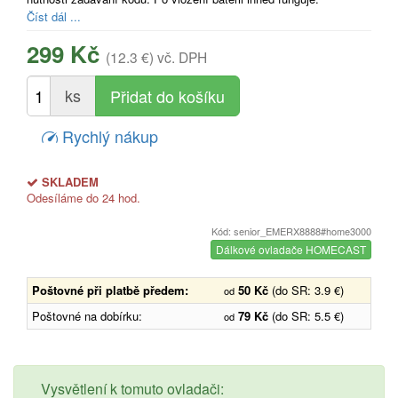
Číst dál ...
299 Kč
(12.3 €)
vč. DPH
ks
Rychlý nákup
SKLADEM
Odesíláme do 24 hod.
Kód: senior_EMERX8888#home3000
Dálkové ovladače HOMECAST
Poštovné při platbě předem:
50 Kč
(do SR: 3.9 €)
od
Poštovné na dobírku:
79 Kč
(do SR: 5.5 €)
od
Vysvětlení k tomuto ovladači: