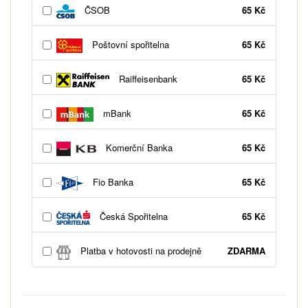
ČSOB
65 Kč
Poštovní spořitelna
65 Kč
Raiffeisenbank
65 Kč
mBank
65 Kč
Komerční Banka
65 Kč
Fio Banka
65 Kč
Česká Spořitelna
65 Kč
Platba v hotovosti na prodejně
ZDARMA