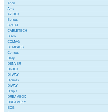
Arion
Arris
AZ BOX
Bensat
BigSAT
CABLETECH
Cisco
COMAG
COMPASS
Comsat
Deep
DENVER
DI-BOX
DI-WAY
Digimax
DIWAY
Dizipia
DREAMBOX
DREAMSKY
ECG