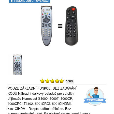
SENIOR / JUNIOR OVLADAČ
100%
POUZE ZÁKLADNÍ FUNKCE. BEZ ZADÁVÁNÍ
KÓDŮ Náhradní dálkový ovladač pro satelitní
přijímače Homecast S3000, 3000T, 3000CR,
3000CRCI,T3102, 5001CRCI, 5001CIHDMI,
5101CIHDMI. Rozpis tlačítek přiložen. Bez
nutnosti zadávání kodů. Po vložení baterii ihned funguje.