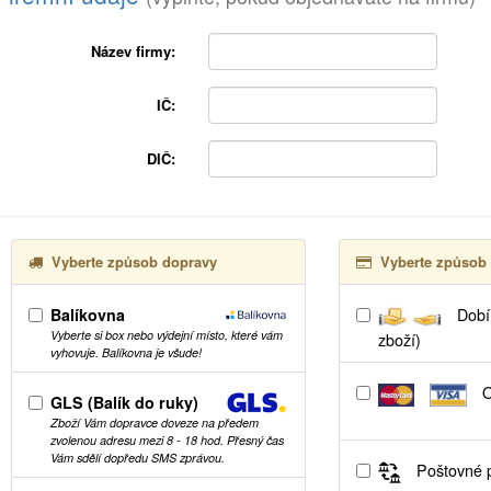
Název firmy:
IČ:
DIČ:
Vyberte způsob dopravy
Vyberte způsob 
Balíkovna
Dobír
Vyberte si box nebo výdejní místo, které vám
zboží)
vyhovuje. Balíkovna je všude!
O
GLS (Balík do ruky)
Zboží Vám dopravce doveze na předem
zvolenou adresu mezi 8 - 18 hod. Přesný čas
Vám sdělí dopředu SMS zprávou.
Poštovné p