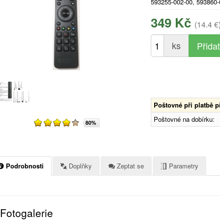
593255-002-00, 593860-
349 Kč
(14.4 €
ks
Poštovné při platbě 
Poštovné na dobírku:
80%
Podrobnosti
Doplňky
Zeptat se
Parametry
Fotogalerie