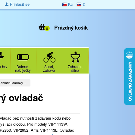
Přihlásit se
Kč
€
Prázdný košík
0
a hry
Baterie,
Sport,
Zahrada,
nabíječky
zábava
dílna
áhradní dálkový…
ý ovladač
ovladač bez nutnosti zadávání kódů nebo
vysílací diodou. Pro modely VIP1113W,
P2853, VIP2952. Arris VIP1113L. Ovladač