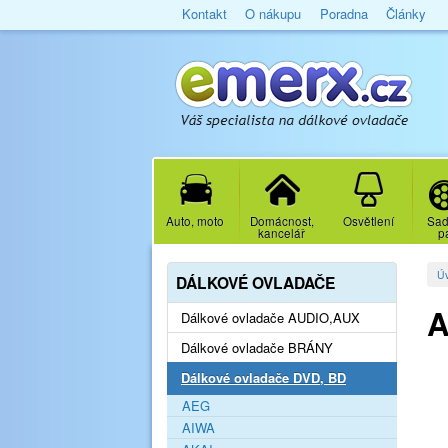
Kontakt
O nákupu
Poradna
Články
Auto, moto
Domácnost,
Osvětlení
Sad
kancelář
p
Ú
DÁLKOVÉ OVLADAČE
A
Dálkové ovladače AUDIO,AUX
Dálkové ovladače BRÁNY
Dálkové ovladače DVD, BD
AEG
AIWA