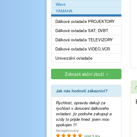
Wave
YAMAHA
Dálkové ovladače PROJEKTORY
Dálkové ovladače SAT, DVBT
Dálkové ovladače TELEVIZORY
Dálkové ovladače VIDEO,VCR
Univerzální ovladače
Zobrazit akční zboží
Jak nás hodnotí zákazníci?
Rychlost, opravdu dekuji za
rychlost v doruceni dalkoveho
ovladani. jiz podruhe zakupuji a
vzdy to prijde hned. jsem moc
spokojen !!!
Neregistrovaný
před 3 dny