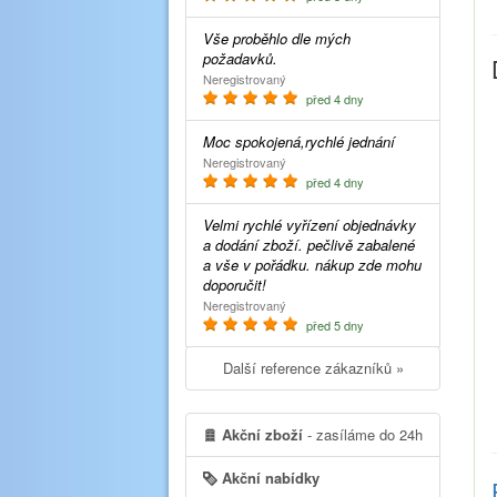
Vše proběhlo dle mých
požadavků.
Neregistrovaný
před 4 dny
Moc spokojená,rychlé jednání
Neregistrovaný
před 4 dny
Velmi rychlé vyřízení objednávky
a dodání zboží. pečlivě zabalené
a vše v pořádku. nákup zde mohu
doporučit!
Neregistrovaný
před 5 dny
Další reference zákazníků »
Akční zboží
- zasíláme do 24h
Akční nabídky