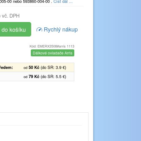
005-00 nebo 593860-004-00 .
Číst dál ...
)
vč. DPH
Rychlý nákup
Kód: EMERX3508#arris 1113
Dálkové ovladače Arris
předem:
50 Kč
(do SR: 3.9 €)
od
79 Kč
(do SR: 5.5 €)
od