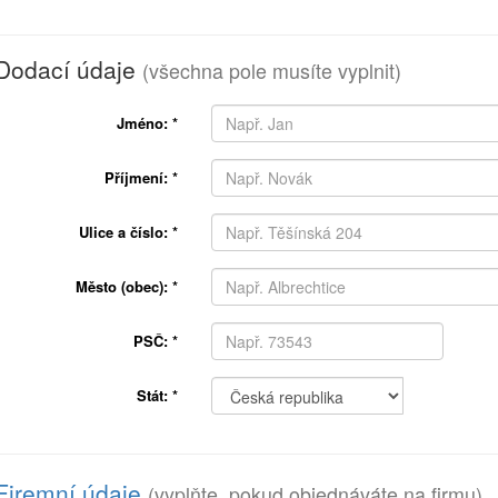
Dodací údaje
(všechna pole musíte vyplnit)
Jméno:
*
Příjmení:
*
Ulice a číslo:
*
Město (obec):
*
PSČ:
*
Stát:
*
Firemní údaje
(vyplňte, pokud objednáváte na firmu)