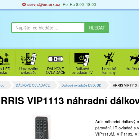
servis@emerx.cz
Po–Pá 8:00–18:00
y LED
Univerzální
DÁLKOVÉ
Dálkové
Lezecké
Hračky 
ásků
ovladače
OVLADAČE
ovladače TV
kameny
vod
DÁLKOVÉ OVLADAČE
Dálkové ovladače DVD, BD
ARRIS VIP1113 n
RRIS VIP1113 náhradní dálkov
Arris náhradní dálkový 
párování. IR ovladač s 
VIP1113M, VIP1103, VI