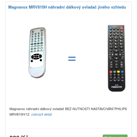
Magnavox MRV810H náhradní dálkový ovladač jiného vzhledu
=
Magnavox náhradní dálkový ovladač BEZ NUTNOSTI NASTAVOVÁNÍ PHILIPS
MRV810H/12
zobrazit detail