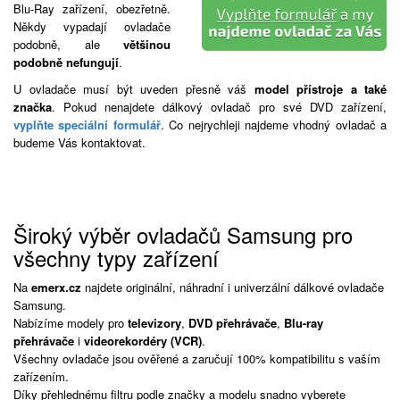
Blu-Ray zařízení, obezřetně.
Někdy vypadají ovladače
podobně, ale
většinou
podobně nefungují
.
U ovladače musí být uveden přesně váš
model přístroje a také
značka
. Pokud nenajdete dálkový ovladač pro své DVD zařízení,
vyplňte speciální formulář
. Co nejrychleji najdeme vhodný ovladač a
budeme Vás kontaktovat.
Široký výběr ovladačů Samsung pro
všechny typy zařízení
Na
emerx.cz
najdete originální, náhradní i univerzální dálkové ovladače
Samsung.
Nabízíme modely pro
televizory
,
DVD přehrávače
,
Blu-ray
přehrávače
i
videorekordéry (VCR)
.
Všechny ovladače jsou ověřené a zaručují 100% kompatibilitu s vaším
zařízením.
Díky přehlednému filtru podle značky a modelu snadno vyberete