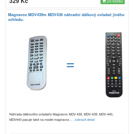
329 Kč
Do košíku
Magnavox MDV439m MDV436 náhradní dálkový ovladač jiného
vzhledu.
=
Náhrada dálkového ovladače Magnavox MDV 439, MDV-439, MDV-440,
MDV440 pasuje také na model magnavox…
zobrazit detail