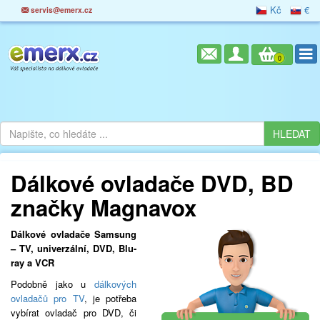
Kč
€
servis@emerx.cz
0
Dálkové ovladače DVD, BD
značky Magnavox
Dálkové ovladače Samsung
– TV, univerzální, DVD, Blu-
ray a VCR
Podobně jako u
dálkových
ovladačů pro TV
, je potřeba
vybírat ovladač pro DVD, či