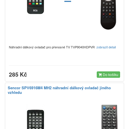
Náhradní dálkový ovladač pro přenosné TV TVP9040HDPVR
zobrazit detail
285 Kč
Do košíku
Sencor SPV6916M4 MH2 náhradní dálkový ovladač jiného
vzhledu