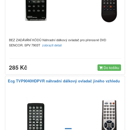
BEZ ZADÁVÁNÍ KÓDŮ Náhradní dálkový ovladač pro přenosné DVD
SENCOR. SPV 7903T
zobrazit detail
285 Kč
Do košíku
Ecg TVP9040HDPVR náhradní dálkový ovladač jiného vzhledu
=