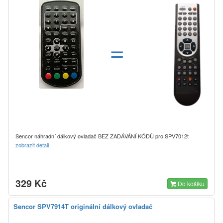
=
Sencor náhradní dálkový ovladač BEZ ZADÁVÁNÍ KÓDŮ pro SPV7012t
zobrazit detail
329 Kč
Do košíku
Sencor SPV7914T originální dálkový ovladač