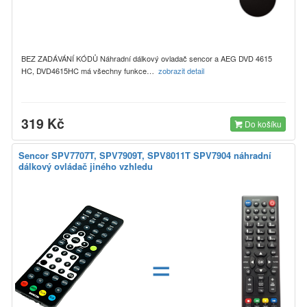
BEZ ZADÁVÁNÍ KÓDŮ Náhradní dálkový ovladač sencor a AEG DVD 4615
HC, DVD4615HC má všechny funkce…
zobrazit detail
319 Kč
Do košíku
Sencor SPV7707T, SPV7909T, SPV8011T SPV7904 náhradní
dálkový ovládač jiného vzhledu
=