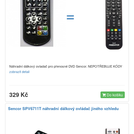
=
Náhradní dálkový ovladač pro přenosné DVD Sencor. NEPOTŘEBUJE KÓDY
zobrazit detail
329 Kč
Do košíku
Sencor SPV6711T náhradní dálkový ovládač jiného vzhledu