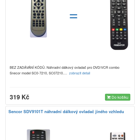
=
BEZ ZADÁVÁNÍ KÓDŮ. Náhradní dálkový ovladač pro DVD/VCR combo
Snecor model SC0-7210, SC07210.…
zobrazit detail
319 Kč
Do košíku
Sencor SDV9101T náhradní dálkový ovladač jiného vzhledu