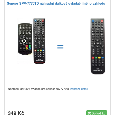
Sencor SPV-7770TD náhradní dálkový ovladač jiného vzhledu
=
Náhradní dálkový ovladač pro sencor spv7770td
zobrazit detail
349 Kč
Do košíku