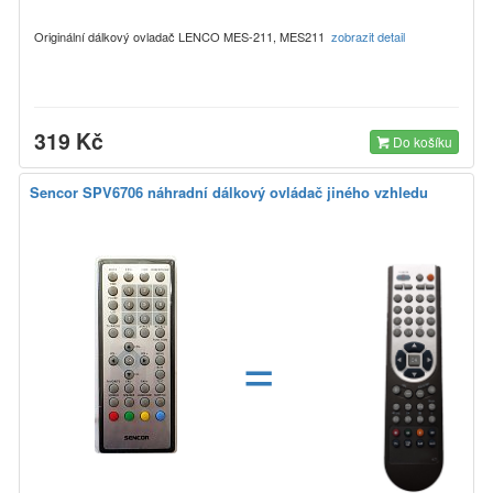
Originální dálkový ovladač LENCO MES-211, MES211
zobrazit detail
319 Kč
Do košíku
Sencor SPV6706 náhradní dálkový ovládač jiného vzhledu
=