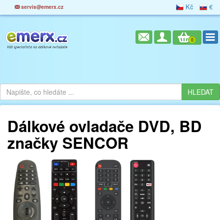
Kč
€
servis@emerx.cz
0
Dálkové ovladače DVD, BD
značky SENCOR