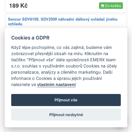
189 Kč
Do košíku
Sencor SDV6109, SDV2509 náhradní dálkový ovládač jiného
vzhledu
Cookies a GDPR
Když lépe pochopíme, co vás zajímá, budeme vám
zobrazovat přesnější obsah na míru. Kliknutím na
=
tlačítko "Přijmout vše" dáte společnosti EMERX team
s.r.o. souhlas s využíváním souborů Cookies na účely
personalizace, analýzy a cíleného marketingu. Další
informace o Cookies a úpravu jejich používání
naleznete ve
vlastním nastavení
Přijmout vše
Přijmout nezbytné
Sencor Náhradní dálkový ovladač jiného vzhledu BEZ NUTNOSTI ZADÁVAT
💬
KÓDY Také pro SDV7110, SDV 7110
zobrazit detail