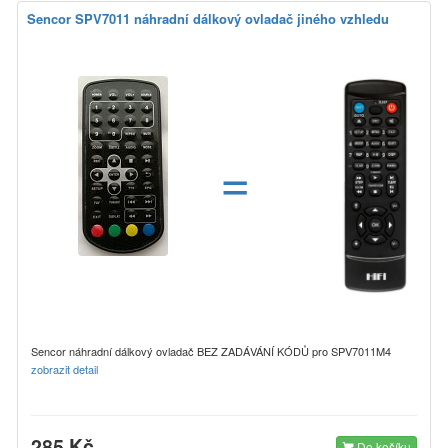
Sencor SPV7011 náhradní dálkový ovladač jiného vzhledu
=
Sencor náhradní dálkový ovladač BEZ ZADÁVÁNÍ KÓDŮ pro SPV7011M4
zobrazit detail
285 Kč
Do košíku