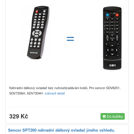
=
Náhradní dálkový ovladač bez nutnostizadávání kódů. Pro sencor SDV6201,
SDV7306H, SDV7304H
zobrazit detail
329 Kč
Do košíku
Sencor SPT260 náhradní dálkový ovladač jiného vzhledu.