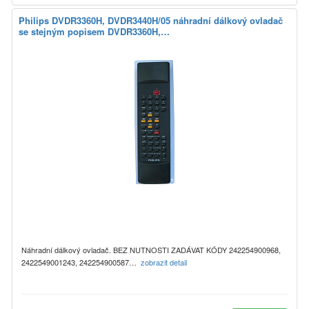
Philips DVDR3360H, DVDR3440H/05 náhradní dálkový ovladač
se stejným popisem DVDR3360H,…
Náhradní dálkový ovladač. BEZ NUTNOSTI ZADÁVAT KÓDY 242254900968,
2422549001243, 242254900587…
zobrazit detail