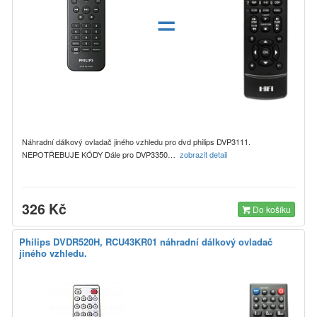
=
Náhradní dálkový ovladač jiného vzhledu pro dvd philips DVP3111.
NEPOTŘEBUJE KÓDY Dále pro DVP3350…
zobrazit detail
326 Kč
Do košíku
Philips DVDR520H, RCU43KR01 náhradní dálkový ovladač
jiného vzhledu.