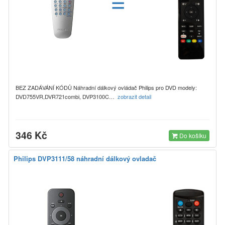
=
BEZ ZADÁVÁNÍ KÓDŮ Náhradní dálkový ovládač Philips pro DVD modely:
DVD755VR,DVR721combi, DVP3100C…
zobrazit detail
346 Kč
Do košíku
Philips DVP3111/58 náhradní dálkový ovladač