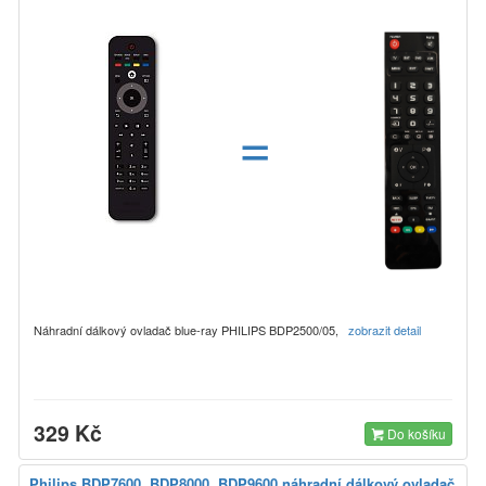
=
Náhradní dálkový ovladač blue-ray PHILIPS BDP2500/05,
zobrazit detail
329 Kč
Do košíku
Philips BDP7600, BDP8000, BDP9600 náhradní dálkový ovladač