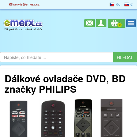
Kč
€
servis@emerx.cz
0
Dálkové ovladače DVD, BD
značky PHILIPS