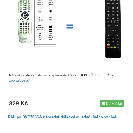
=
Náhradní dálkový ovladač pro philips dvdr630vr. NEPOTŘEBUJE KÓDY
zobrazit detail
329 Kč
Do košíku
Philips DVD763SA náhradní dálkový ovladač jiného vzhledu