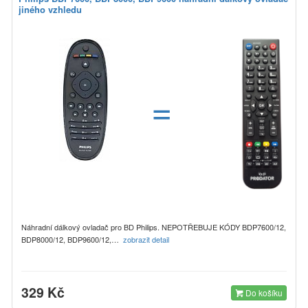
jiného vzhledu
=
Náhradní dálkový ovladač pro BD Philips. NEPOTŘEBUJE KÓDY BDP7600/12,
BDP8000/12, BDP9600/12,…
zobrazit detail
329 Kč
Do košíku