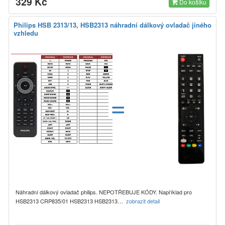
329 Kč
Do košíku
Philips HSB 2313/13, HSB2313 náhradní dálkový ovladač jiného
vzhledu
=
Náhradní dálkový ovladač philips. NEPOTŘEBUJE KÓDY. Například pro
HSB2313 CRP835/01 HSB2313 HSB2313…
zobrazit detail