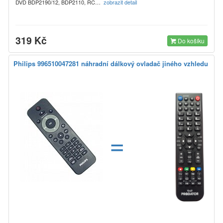
DVD BDP2190/12, BDP2110, RC…
zobrazit detail
319 Kč
Do košíku
Philips 996510047281 náhradní dálkový ovladač jiného vzhledu
=