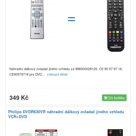
=
Náhradní dálkový ovladač jiného vzhledu za 996500029125, CE 90 57 97 16,
CE90579716 pro DVD…
zobrazit detail
349 Kč
Do košíku
Philips DVDR630VR náhradní dálkový ovladač jiného vzhledu
VCR+DVD