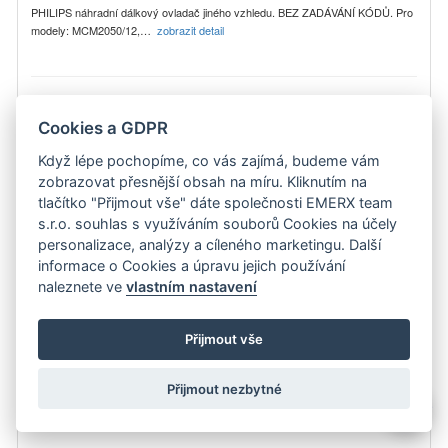
PHILIPS náhradní dálkový ovladač jiného vzhledu. BEZ ZADÁVÁNÍ KÓDŮ. Pro
modely: MCM2050/12,…
zobrazit detail
319 Kč
Do košíku
Cookies a GDPR
Philips 313925870111 náhradní dálkový ovladač jiného
Když lépe pochopíme, co vás zajímá, budeme vám
vzhledu.
zobrazovat přesnější obsah na míru. Kliknutím na
tlačítko "Přijmout vše" dáte společnosti EMERX team
s.r.o. souhlas s využíváním souborů Cookies na účely
personalizace, analýzy a cíleného marketingu. Další
informace o Cookies a úpravu jejich používání
=
naleznete ve
vlastním nastavení
Přijmout vše
Přijmout nezbytné
💬