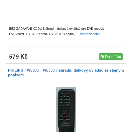
BEZ ZADÁVÁNÍ KÓDŮ Náhradní dálkový ovládač pro DVD modely:
DVD755VR,DVR721 combi, DVP3100C combi,…
zobrazit detail
579 Kč
Do košíku
PHILIPS FW850C FW855C náhradní dálkový ovladač se stejným
popisem