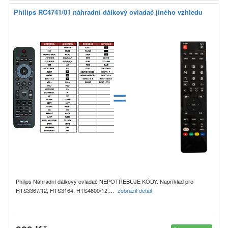
Philips RC4741/01 náhradní dálkový ovladač jiného vzhledu
=
Philips Náhradní dálkový ovladač NEPOTŘEBUJE KÓDY. Například pro
HTS3367/12, HTS3164, HTS4600/12,…
zobrazit detail