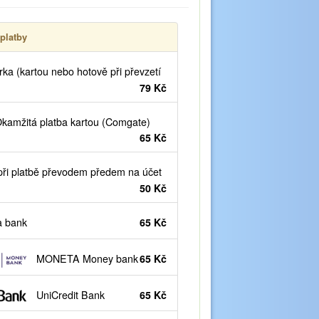
platby
ka (kartou nebo hotově při převzetí
79 Kč
kamžitá platba kartou (Comgate)
65 Kč
ři platbě převodem předem na účet
50 Kč
 bank
65 Kč
MONETA Money bank
65 Kč
UniCredit Bank
65 Kč