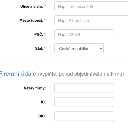
Ulice a číslo:
*
Město (obec):
*
PSČ:
*
Stát:
*
Firemní údaje
(vyplňte, pokud objednáváte na firmu)
Název firmy:
IČ:
DIČ: