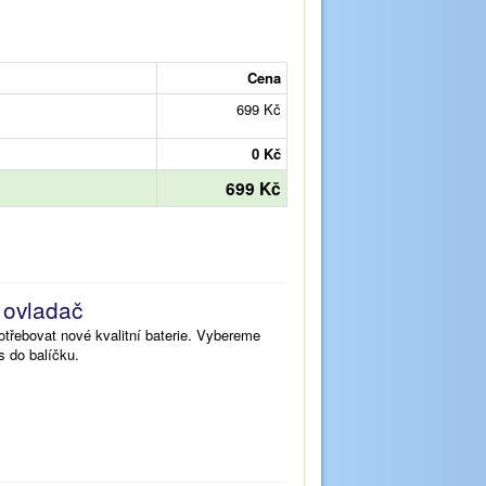
Cena
699 Kč
0 Kč
699 Kč
š ovladač
třebovat nové kvalitní baterie. Vybereme
s do balíčku.