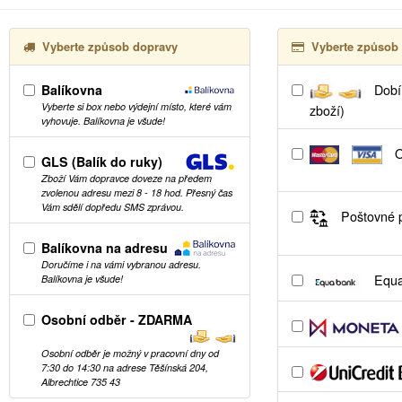
Vyberte způsob dopravy
Vyberte způsob 
Balíkovna
Dobír
Vyberte si box nebo výdejní místo, které vám
zboží)
vyhovuje. Balíkovna je všude!
O
GLS (Balík do ruky)
Zboží Vám dopravce doveze na předem
zvolenou adresu mezi 8 - 18 hod. Přesný čas
Vám sdělí dopředu SMS zprávou.
Poštovné p
Balíkovna na adresu
Doručíme i na vámi vybranou adresu.
Equa
Balíkovna je všude!
Osobní odběr - ZDARMA
Osobní odběr je možný v pracovní dny od
7:30 do 14:30 na adrese Těšínská 204,
Albrechtice 735 43