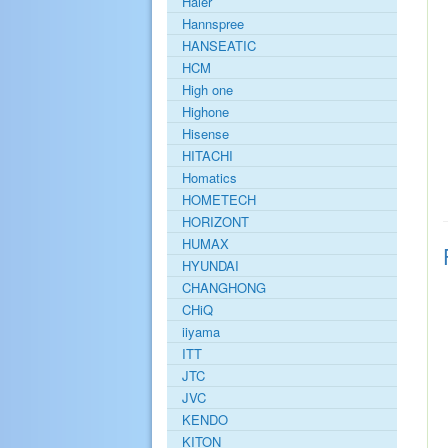
Haier
Hannspree
HANSEATIC
HCM
High one
Highone
Hisense
HITACHI
Homatics
HOMETECH
HORIZONT
HUMAX
HYUNDAI
CHANGHONG
CHiQ
iiyama
ITT
JTC
JVC
KENDO
KITON