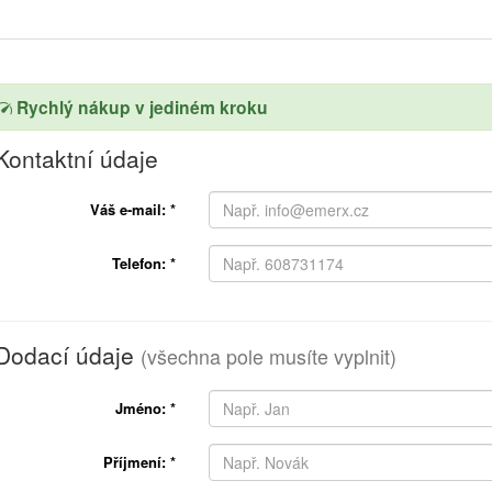
Rychlý nákup v jediném kroku
Kontaktní údaje
Váš e-mail:
*
Telefon:
*
Dodací údaje
(všechna pole musíte vyplnit)
Jméno:
*
Příjmení:
*