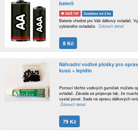
baterii
NÁŠ TIP
Zasíláme od 2 ks
Baterie vhodné pro Váš dálkový ovladač. Vyb
vybraného ovladače.
Zobrazit detail
8 Kč
Náhradní vodivé plošky pro oprav
kusů + lepidlo
Pomocí těchto vodivých gumiček můžete opr
ovladač. Závada se projevuje tak, že musíte 
vyslal povel. Sada na opravu dálkových ovla
Zobrazit detail
79 Kč