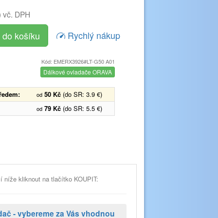
)
vč. DPH
Rychlý nákup
Kód: EMERX3926#LT-G50 A01
Dálkové ovladače ORAVA
předem:
50 Kč
(do SR: 3.9 €)
od
79 Kč
(do SR: 5.5 €)
od
í níže kliknout na tlačítko KOUPIT:
ladač - vybereme za Vás vhodnou