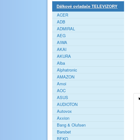
Dálkové ovladače TELEVIZORY
ACER
ADB
ADMIRAL
AEG
AIWA
AKAI
AKURA
Alba
Alphatronic
AMAZON
Amoi
AOC
ASUS
AUDIOTON
Autovox
Axxion
Bang & Olufsen
Barsbet
BEKO