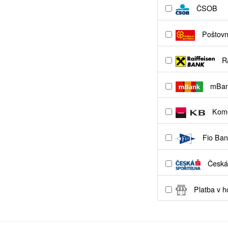
ČSOB
Poštovní
Ra
mBa
Kome
Fio Ban
Česká 
Platba v h