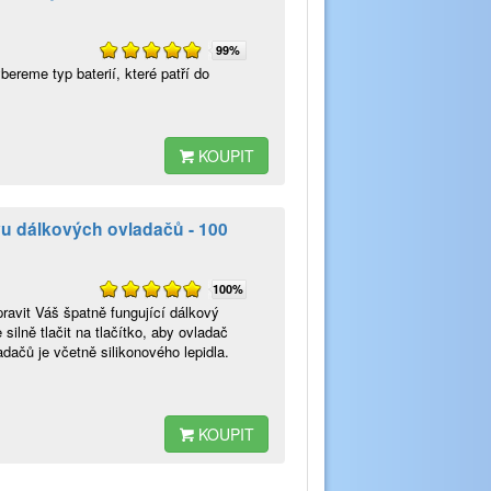
99%
ereme typ baterií, které patří do
KOUPIT
u dálkových ovladačů - 100
100%
avit Váš špatně fungující dálkový
silně tlačit na tlačítko, aby ovladač
dačů je včetně silikonového lepidla.
KOUPIT