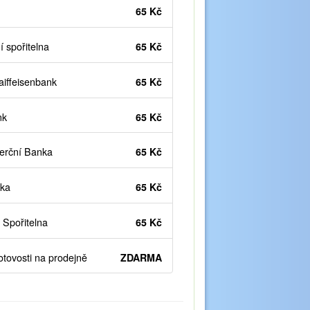
65 Kč
 spořitelna
65 Kč
iffeisenbank
65 Kč
nk
65 Kč
rční Banka
65 Kč
ka
65 Kč
Spořitelna
65 Kč
otovosti na prodejně
ZDARMA