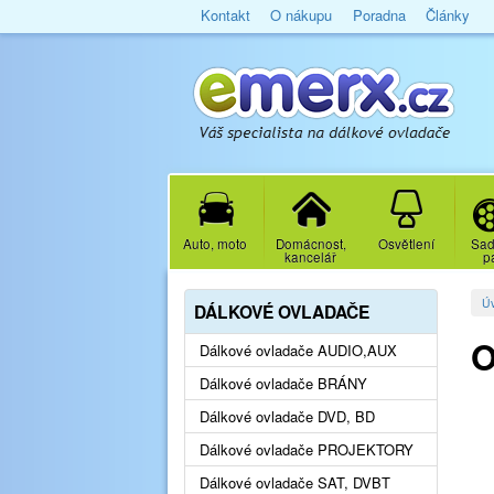
Kontakt
O nákupu
Poradna
Články
Auto, moto
Domácnost,
Osvětlení
Sad
kancelář
p
Ú
DÁLKOVÉ OVLADAČE
O
Dálkové ovladače AUDIO,AUX
Dálkové ovladače BRÁNY
Dálkové ovladače DVD, BD
Dálkové ovladače PROJEKTORY
Dálkové ovladače SAT, DVBT