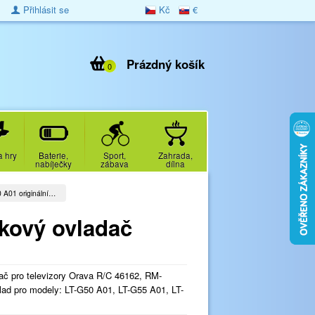
Přihlásit se
Kč
€
Prázdný košík
0
a hry
Baterie,
Sport,
Zahrada,
nabíječky
zábava
dílna
 A01 originální…
lkový ovladač
dač pro televizory Orava R/C 46162, RM-
ad pro modely: LT-G50 A01, LT-G55 A01, LT-