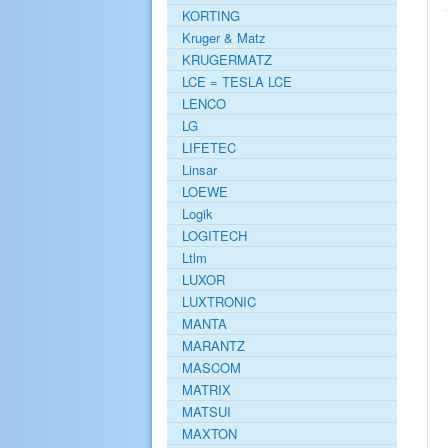
KORTING
Kruger & Matz
KRUGERMATZ
LCE = TESLA LCE
LENCO
LG
LIFETEC
Linsar
LOEWE
Logik
LOGITECH
Ltlm
LUXOR
LUXTRONIC
MANTA
MARANTZ
MASCOM
MATRIX
MATSUI
MAXTON