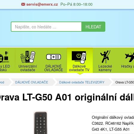
servis@emerx.cz
Po–Pá 8:00–18:00
y LED
Univerzální
DÁLKOVÉ
Dálkové
Lezecké
Hračky 
ásků
ovladače
OVLADAČE
ovladače TV
kameny
vod
DÁLKOVÉ OVLADAČE
Dálkové ovladače TELEVIZORY
Orava LT-G50
rava LT-G50 A01 originální dá
Originální dálkový ovla
C3622. RC46162 Napříkl
G43 4K1, LT-G55 A01