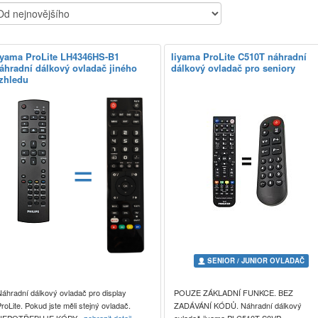
iyama ProLite LH4346HS-B1
Iiyama ProLite C510T náhradní
áhradní dálkový ovladač jiného
dálkový ovladač pro seniory
zhledu
=
SENIOR / JUNIOR OVLADAČ
Náhradní dálkový ovladač pro display
POUZE ZÁKLADNÍ FUNKCE. BEZ
roLite. Pokud jste měli stejný ovladač.
ZADÁVÁNÍ KÓDŮ. Náhradní dálkový
NEPOTŘEBUJE KÓDY
zobrazit detail
ovladač iiyama PLC510T-S0VP