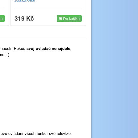
319 Kč
ku
Do košíku
značek. Pokud
svůj ovladač nenajdete
,
me :-)
ové ovládání všech funkcí své televize.