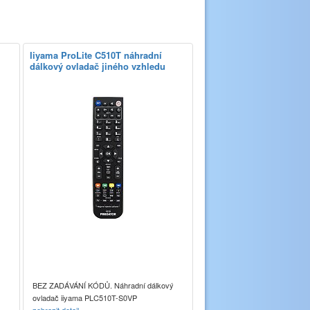
Iiyama ProLite C510T náhradní
dálkový ovladač jiného vzhledu
BEZ ZADÁVÁNÍ KÓDŮ. Náhradní dálkový
ovladač iiyama PLC510T-S0VP
zobrazit detail