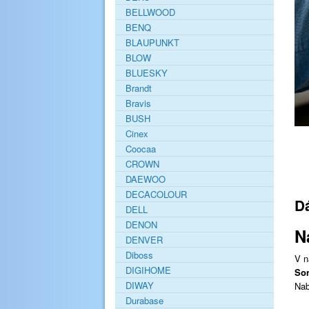
BELLWOOD
BENQ
BLAUPUNKT
BLOW
BLUESKY
Brandt
Bravis
BUSH
Cinex
Coocaa
CROWN
DAEWOO
DECACOLOUR
Dá
DELL
DENON
N
DENVER
Diboss
V n
DIGIHOME
So
DIWAY
Nab
Durabase