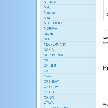
MEDION
Metz
Minerva
Mirai
MITSUBISHI
MORAVA
Navon
Nab
NEC
nev
NECKERMANN
NOKIA
NORDMENDE
OK
P
OK LINE
OKI
Oniks
OPENSAT
OPTICUM
ORAVA
ORION
OTAVA
Vyb
OTTO-VERSAND