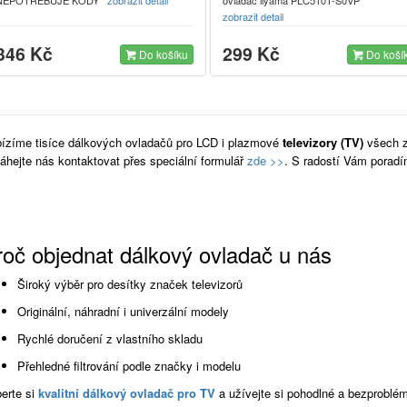
zobrazit detail
346 Kč
299 Kč
Do košíku
Do koší
ízíme tisíce dálkových ovladačů pro LCD i plazmové
televizory (TV)
všech 
áhejte nás kontaktovat přes speciální formulář
zde >>
. S radostí Vám poradí
roč objednat dálkový ovladač u nás
Široký výběr pro desítky značek televizorů
Originální, náhradní i univerzální modely
Rychlé doručení z vlastního skladu
Přehledné filtrování podle značky i modelu
erte si
kvalitní dálkový ovladač pro TV
a užívejte si pohodlné a bezproblém