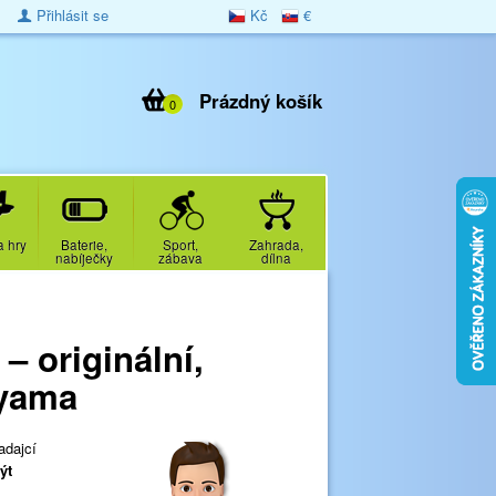
Přihlásit se
Kč
€
Prázdný košík
0
a hry
Baterie,
Sport,
Zahrada,
nabíječky
zábava
dílna
– originální,
iyama
adajcí
ýt