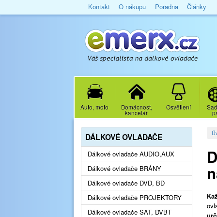
Kontakt
O nákupu
Poradna
Články
Auto, moto
Domácnost,
Osvětlení
Sad
kancelář
p
Ú
DÁLKOVÉ OVLADAČE
D
Dálkové ovladače AUDIO,AUX
n
Dálkové ovladače BRÁNY
Dálkové ovladače DVD, BD
Kaž
Dálkové ovladače PROJEKTORY
ovl
Dálkové ovladače SAT, DVBT
urč