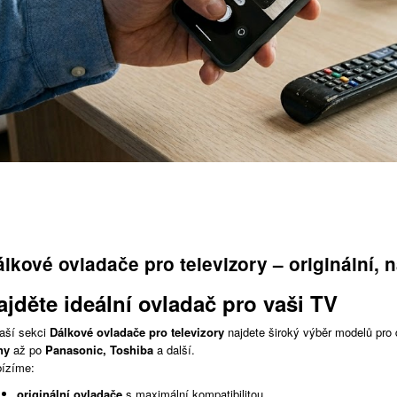
lkové ovladače pro televizory – originální, n
ajděte ideální ovladač pro vaši TV
aší sekci
Dálkové ovladače pro televizory
najdete široký výběr modelů pro
ny
až po
Panasonic, Toshiba
a další.
ízíme:
originální ovladače
s maximální kompatibilitou,