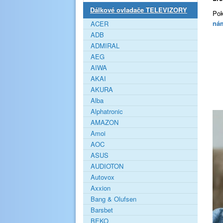
Dálkové ovladače TELEVIZORY
Pok
ná
ACER
ADB
ADMIRAL
AEG
AIWA
AKAI
AKURA
Alba
Alphatronic
AMAZON
Amoi
AOC
ASUS
AUDIOTON
Autovox
Axxion
Bang & Olufsen
Barsbet
BEKO