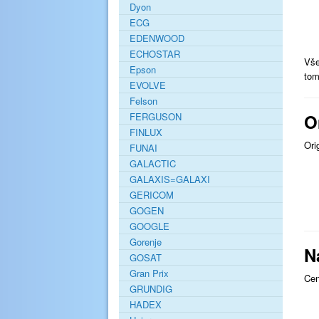
Dyon
ECG
EDENWOOD
ECHOSTAR
Vše
Epson
tom
EVOLVE
Felson
O
FERGUSON
FINLUX
Ori
FUNAI
GALACTIC
GALAXIS=GALAXI
GERICOM
GOGEN
GOOGLE
Gorenje
N
GOSAT
Gran Prix
Cen
GRUNDIG
HADEX