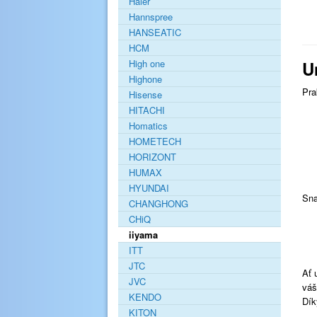
Haier
Hannspree
HANSEATIC
HCM
U
High one
Highone
Pra
Hisense
HITACHI
Homatics
HOMETECH
HORIZONT
HUMAX
HYUNDAI
Sna
CHANGHONG
CHiQ
iiyama
ITT
JTC
Ať 
JVC
váš
KENDO
Dík
KITON