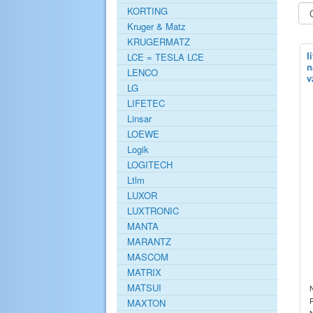
KORTING
Kruger & Matz
KRUGERMATZ
I
LCE = TESLA LCE
n
LENCO
v
LG
LIFETEC
Linsar
LOEWE
Logik
LOGITECH
Ltlm
LUXOR
LUXTRONIC
MANTA
MARANTZ
MASCOM
MATRIX
MATSUI
P
MAXTON