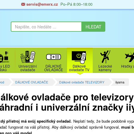
servis@emerx.cz
Po–Pá 8:00–18:00
y LED
Univerzální
DÁLKOVÉ
Dálkové
Lezecké
Hračky 
ásků
ovladače
OVLADAČE
ovladače TV
kameny
vod
DÁLKOVÉ OVLADAČE
Dálkové ovladače TELEVIZORY
iiyama
álkové ovladače pro televizory 
áhradní i univerzální značky i
dý přístroj má svůj specifický ovladač
. Neplatí tedy, že bude podobně vyp
adač fungovat na váš přístroj. Aby dálkový ovladač správně fungoval,
musí b
en pro váš model
.