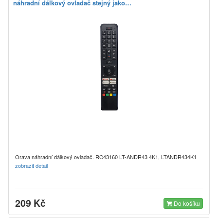
náhradní dálkový ovladač stejný jako…
Orava náhradní dálkový ovladač. RC43160 LT-ANDR43 4K1, LTANDR434K1
zobrazit detail
209 Kč
Do košíku