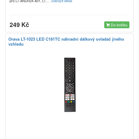
pro LT-ANDR24 A01, LT…
zobrazit detail
249 Kč
Do košíku
Orava LT-1023 LED C181TC náhradní dálkový ovladač jiného
vzhledu