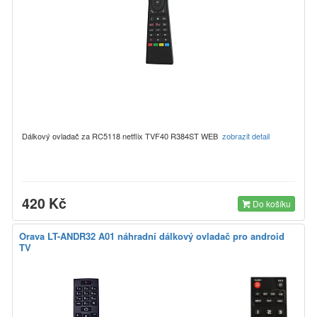
Dálkový ovladač za RC5118 netflix TVF40 R384ST WEB
zobrazit detail
420 Kč
Do košíku
Orava LT-ANDR32 A01 náhradní dálkový ovladač pro android
TV