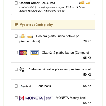
Osobní odběr - ZDARMA
Osobní odběr je možný v pracovní dny od 7:30 do 14:30 na
adrese Těšínská 204, Albrechtice 735 43
Vyberte způsob platby
Dobírka (kartou nebo hotově při
převzetí zboží)
79 Kč
Okamžitá platba kartou (Comgate)
65 Kč
Poštovné při platbě převodem předem na účet
50 Kč
Equa bank
65 Kč
MONETA Money bank
65 Kč