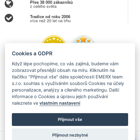
Přes 38 000 zákazníků
z celého světa
Tradice od roku 2006
více než 20 let na trhu
Cookies a GDPR
Když lépe pochopíme, co vás zajímá, budeme vám
zobrazovat přesnější obsah na míru. Kliknutím na
tlačítko "Přijmout vše" dáte společnosti EMERX team
s.r.o. souhlas s využíváním souborů Cookies na účely
personalizace, analýzy a cíleného marketingu. Další
informace o Cookies a úpravu jejich používání
naleznete ve
vlastním nastavení
Přijmout vše
Přijmout nezbytné
Copyright © 2006 - 2026 EMERX team s.r.o., Těšínská 204,