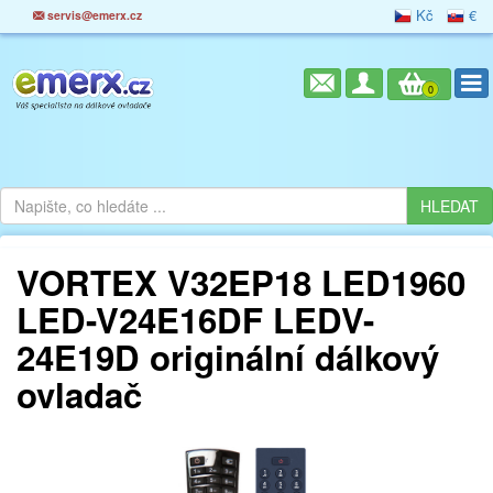
Kč
€
servis@emerx.cz
0
VORTEX V32EP18 LED1960
LED-V24E16DF LEDV-
24E19D originální dálkový
ovladač