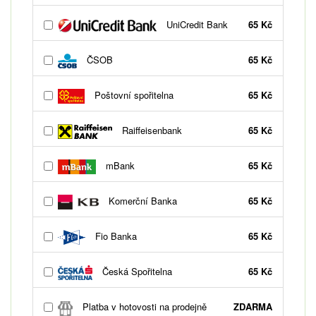
UniCredit Bank
65 Kč
ČSOB
65 Kč
Poštovní spořitelna
65 Kč
Raiffeisenbank
65 Kč
mBank
65 Kč
Komerční Banka
65 Kč
Fio Banka
65 Kč
Česká Spořitelna
65 Kč
Platba v hotovosti na prodejně
ZDARMA