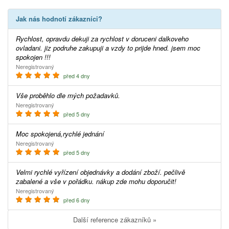
Jak nás hodnotí zákazníci?
Rychlost, opravdu dekuji za rychlost v doruceni dalkoveho
ovladani. jiz podruhe zakupuji a vzdy to prijde hned. jsem moc
spokojen !!!
Neregistrovaný
před 4 dny
Vše proběhlo dle mých požadavků.
Neregistrovaný
před 5 dny
Moc spokojená,rychlé jednání
Neregistrovaný
před 5 dny
Velmi rychlé vyřízení objednávky a dodání zboží. pečlivě
zabalené a vše v pořádku. nákup zde mohu doporučit!
Neregistrovaný
před 6 dny
Další reference zákazníků »