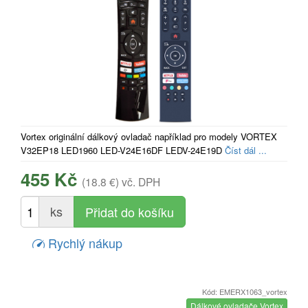
Vortex originální dálkový ovladač například pro modely VORTEX
V32EP18 LED1960 LED-V24E16DF LEDV-24E19D
Číst dál ...
455 Kč
(18.8 €)
vč. DPH
ks
Rychlý nákup
Kód: EMERX1063_vortex
Dálkové ovladače Vortex