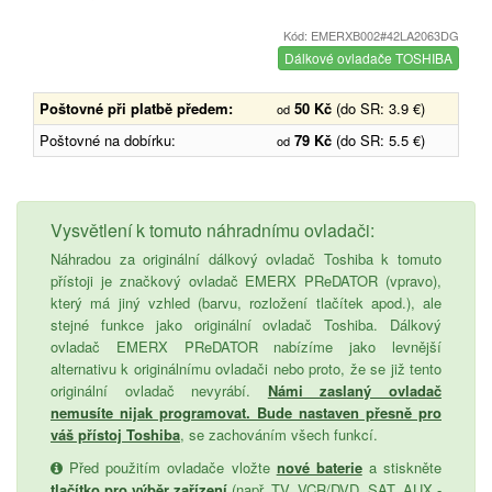
Kód: EMERXB002#42LA2063DG
Dálkové ovladače TOSHIBA
Poštovné při platbě předem:
50 Kč
(do SR: 3.9 €)
od
Poštovné na dobírku:
79 Kč
(do SR: 5.5 €)
od
Vysvětlení k tomuto náhradnímu ovladači:
Náhradou za originální dálkový ovladač Toshiba k tomuto
přístoji je značkový ovladač EMERX PReDATOR (vpravo),
který má jiný vzhled (barvu, rozložení tlačítek apod.), ale
stejné funkce jako originální ovladač Toshiba. Dálkový
ovladač EMERX PReDATOR nabízíme jako levnější
alternativu k originálnímu ovladači nebo proto, že se již tento
originální ovladač nevyrábí.
Námi zaslaný ovladač
nemusíte nijak programovat. Bude nastaven přesně pro
váš přístoj Toshiba
, se zachováním všech funkcí.
Před použitím ovladače vložte
nové baterie
a stiskněte
tlačítko pro výběr zařízení
(např. TV, VCR/DVD, SAT, AUX -