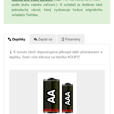
podle druhu vašeho zařízení.). K ovladači je dodáván také
jednoduchý návod, který vyobrazuje funkce originálního
ovladače Toshiba.
Doplňky
Zeptat se
Parametry
K tomuto zboží doporučujeme přikoupit další příslušenství a
doplňky. Stačí níže kliknout na tlačítko KOUPIT: