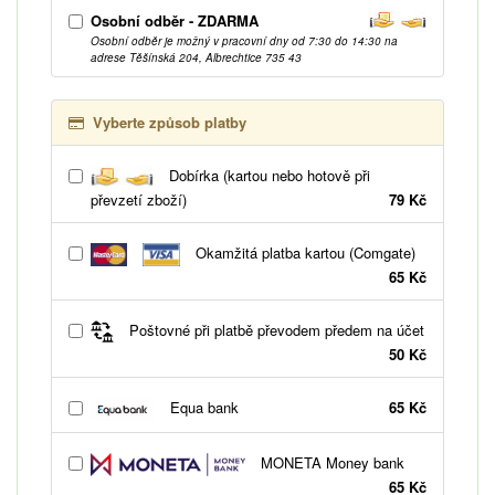
Osobní odběr - ZDARMA
Osobní odběr je možný v pracovní dny od 7:30 do 14:30 na
adrese Těšínská 204, Albrechtice 735 43
Vyberte způsob platby
Dobírka (kartou nebo hotově při
převzetí zboží)
79 Kč
Okamžitá platba kartou (Comgate)
65 Kč
Poštovné při platbě převodem předem na účet
50 Kč
Equa bank
65 Kč
MONETA Money bank
65 Kč