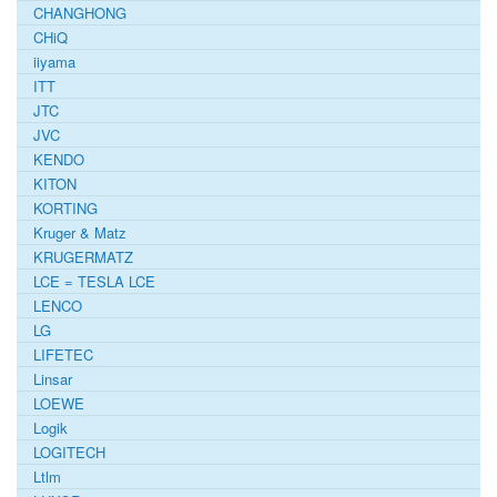
CHANGHONG
CHiQ
iiyama
ITT
JTC
JVC
KENDO
KITON
KORTING
Kruger & Matz
KRUGERMATZ
LCE = TESLA LCE
LENCO
LG
LIFETEC
Linsar
LOEWE
Logik
LOGITECH
Ltlm