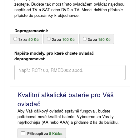
zeptejte. Budete tak moci tímto ovladačem ovládat najednou
například TV a SAT nebo DVD a TV. Model dalšího přístroje
připište do poznámky k objednávce.
Doprogramování:
1x za
50 Kč
2x za
100 Kč
3x za
150 Kč
Napište modely, pro které chcete ovladač
doprogramovat:
Kvalitní alkalické baterie pro Váš
ovladač
Aby Váš dálkový ovladač správně fungoval, budete
potřebovat nové kvalitní baterie. Vybereme za Vás ty
nejvhodnější (AA nebo AAA) a přidáme 2 ks do balíčku.
Přikoupit za
8 Kč/ks