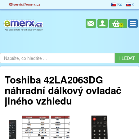
Kč
€
servis@emerx.cz
0
Toshiba 42LA2063DG
náhradní dálkový ovladač
jiného vzhledu