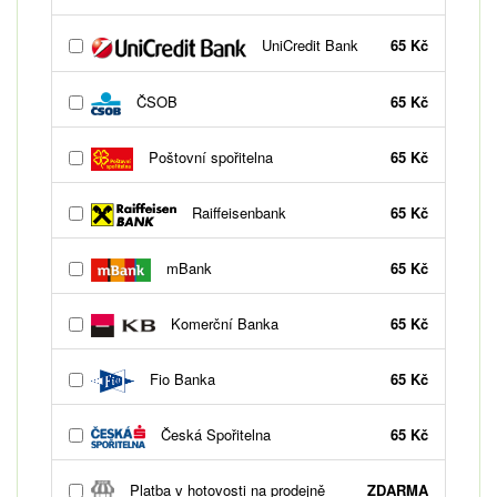
UniCredit Bank
65 Kč
ČSOB
65 Kč
Poštovní spořitelna
65 Kč
Raiffeisenbank
65 Kč
mBank
65 Kč
Komerční Banka
65 Kč
Fio Banka
65 Kč
Česká Spořitelna
65 Kč
Platba v hotovosti na prodejně
ZDARMA