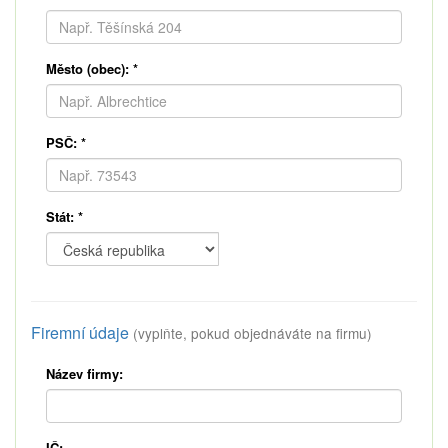
Město (obec):
*
PSČ:
*
Stát:
*
Firemní údaje
(vyplňte, pokud objednáváte na firmu)
Název firmy:
IČ: