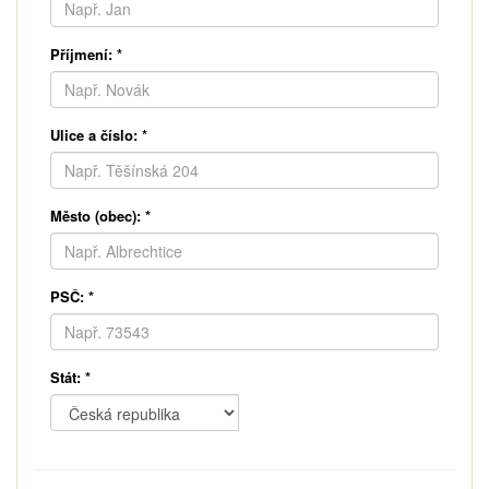
Příjmení:
*
Ulice a číslo:
*
Město (obec):
*
PSČ:
*
Stát:
*