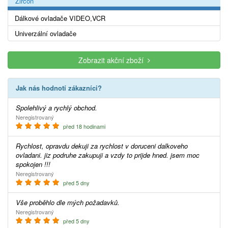
Zircon
Dálkové ovladače VIDEO,VCR
Univerzální ovladače
Zobrazit akční zboží
Jak nás hodnotí zákazníci?
Spolehlivý a rychlý obchod.
Neregistrovaný
před 18 hodinami
Rychlost, opravdu dekuji za rychlost v doruceni dalkoveho
ovladani. jiz podruhe zakupuji a vzdy to prijde hned. jsem moc
spokojen !!!
Neregistrovaný
před 5 dny
Vše proběhlo dle mých požadavků.
Neregistrovaný
před 5 dny