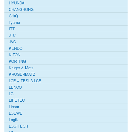
HYUNDAI
CHANGHONG
CHiQ
iiyama
ITT
JTC
JVC
KENDO
KITON
KORTING
Kruger & Matz
KRUGERMATZ
LCE = TESLA LCE
LENCO
LG
LIFETEC
Linsar
LOEWE
Logik
LOGITECH