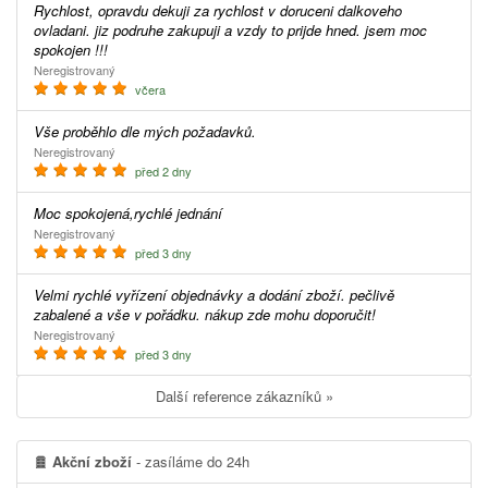
Rychlost, opravdu dekuji za rychlost v doruceni dalkoveho
ovladani. jiz podruhe zakupuji a vzdy to prijde hned. jsem moc
spokojen !!!
Neregistrovaný
včera
Vše proběhlo dle mých požadavků.
Neregistrovaný
před 2 dny
Moc spokojená,rychlé jednání
Neregistrovaný
před 3 dny
Velmi rychlé vyřízení objednávky a dodání zboží. pečlivě
zabalené a vše v pořádku. nákup zde mohu doporučit!
Neregistrovaný
před 3 dny
Další reference zákazníků »
Akční zboží
- zasíláme do 24h