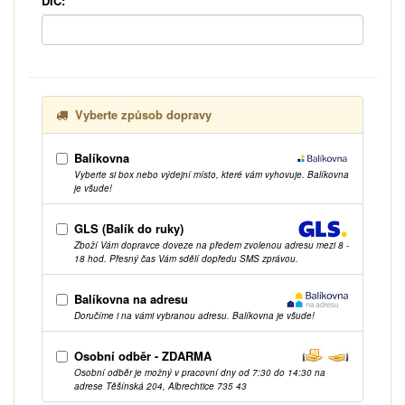
DIČ:
Vyberte způsob dopravy
Balíkovna
Vyberte si box nebo výdejní místo, které vám vyhovuje. Balíkovna
je všude!
GLS (Balík do ruky)
Zboží Vám dopravce doveze na předem zvolenou adresu mezi 8 -
18 hod. Přesný čas Vám sdělí dopředu SMS zprávou.
Balíkovna na adresu
Doručíme i na vámi vybranou adresu. Balíkovna je všude!
Osobní odběr - ZDARMA
Osobní odběr je možný v pracovní dny od 7:30 do 14:30 na
adrese Těšínská 204, Albrechtice 735 43