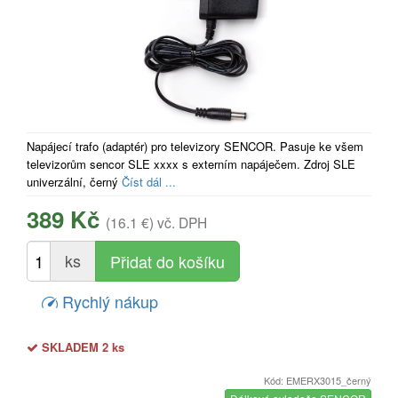
Napájecí trafo (adaptér) pro televizory SENCOR. Pasuje ke všem
televizorům sencor SLE xxxx s externím napáječem. Zdroj SLE
univerzální, černý
Číst dál ...
389 Kč
(16.1 €)
vč. DPH
ks
Rychlý nákup
SKLADEM 2 ks
Kód: EMERX3015_černý