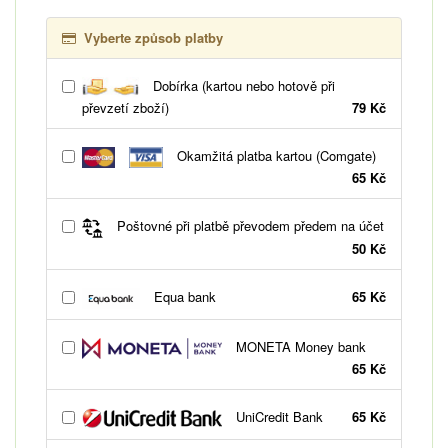
Vyberte způsob platby
Dobírka (kartou nebo hotově při
převzetí zboží)
79 Kč
Okamžitá platba kartou (Comgate)
65 Kč
Poštovné při platbě převodem předem na účet
50 Kč
Equa bank
65 Kč
MONETA Money bank
65 Kč
UniCredit Bank
65 Kč