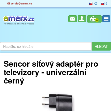
Kč
€
servis@emerx.cz
0
Sencor síťový adaptér pro
televizory - univerzální
černý