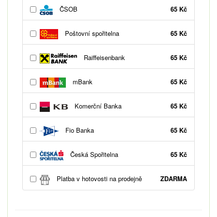
ČSOB
65 Kč
Poštovní spořitelna
65 Kč
Raiffeisenbank
65 Kč
mBank
65 Kč
Komerční Banka
65 Kč
Fio Banka
65 Kč
Česká Spořitelna
65 Kč
Platba v hotovosti na prodejně
ZDARMA