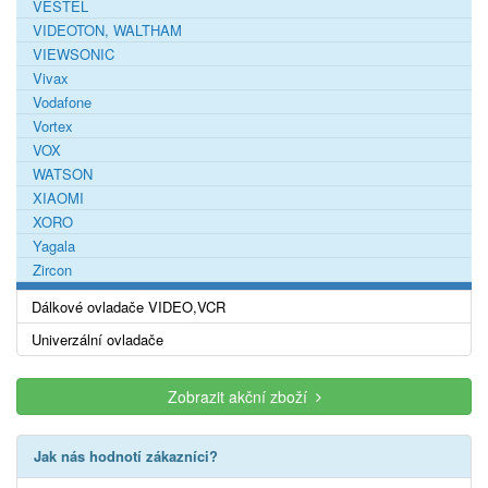
VESTEL
VIDEOTON, WALTHAM
VIEWSONIC
Vivax
Vodafone
Vortex
VOX
WATSON
XIAOMI
XORO
Yagala
Zircon
Dálkové ovladače VIDEO,VCR
Univerzální ovladače
Zobrazit akční zboží
Jak nás hodnotí zákazníci?