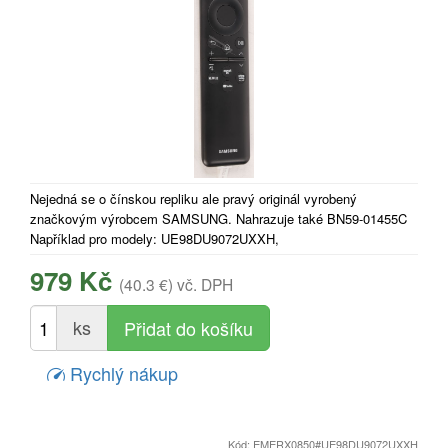
Nejedná se o čínskou repliku ale pravý originál vyrobený
značkovým výrobcem SAMSUNG. Nahrazuje také BN59-01455C
Například pro modely: UE98DU9072UXXH,
979 Kč
(40.3 €)
vč. DPH
ks
Rychlý nákup
Kód: EMERX0850#UE98DU9072UXXH