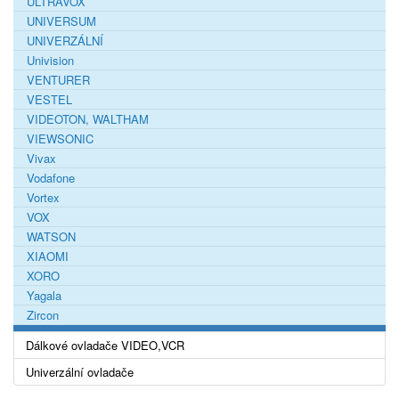
ULTRAVOX
UNIVERSUM
UNIVERZÁLNÍ
Univision
VENTURER
VESTEL
VIDEOTON, WALTHAM
VIEWSONIC
Vivax
Vodafone
Vortex
VOX
WATSON
XIAOMI
XORO
Yagala
Zircon
Dálkové ovladače VIDEO,VCR
Univerzální ovladače