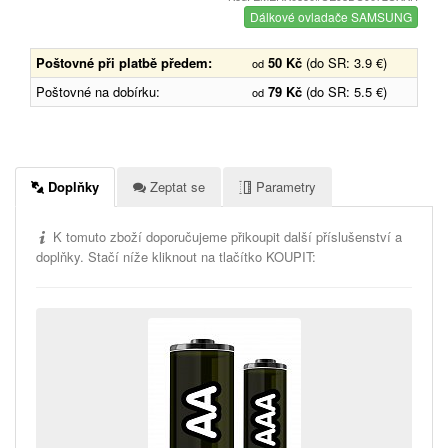
Dálkové ovladače SAMSUNG
Poštovné při platbě předem:
50 Kč
(do SR: 3.9 €)
od
Poštovné na dobírku:
79 Kč
(do SR: 5.5 €)
od
Doplňky
Zeptat se
Parametry
K tomuto zboží doporučujeme přikoupit další příslušenství a
doplňky. Stačí níže kliknout na tlačítko KOUPIT: