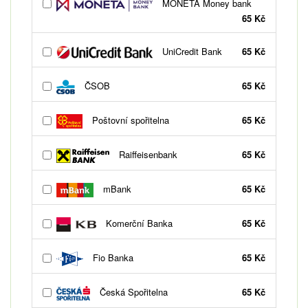
MONETA Money bank
65 Kč
UniCredit Bank
65 Kč
ČSOB
65 Kč
Poštovní spořitelna
65 Kč
Raiffeisenbank
65 Kč
mBank
65 Kč
Komerční Banka
65 Kč
Fio Banka
65 Kč
Česká Spořitelna
65 Kč