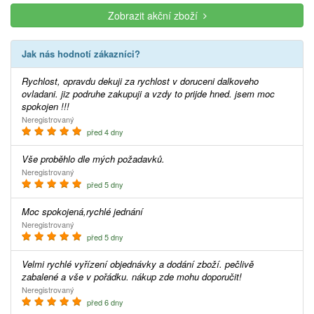
Zobrazit akční zboží
Jak nás hodnotí zákazníci?
Rychlost, opravdu dekuji za rychlost v doruceni dalkoveho
ovladani. jiz podruhe zakupuji a vzdy to prijde hned. jsem moc
spokojen !!!
Neregistrovaný
před 4 dny
Vše proběhlo dle mých požadavků.
Neregistrovaný
před 5 dny
Moc spokojená,rychlé jednání
Neregistrovaný
před 5 dny
Velmi rychlé vyřízení objednávky a dodání zboží. pečlivě
zabalené a vše v pořádku. nákup zde mohu doporučit!
Neregistrovaný
před 6 dny