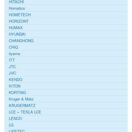
HITACHI
Homatics
HOMETECH
HORIZONT
HUMAX
HYUNDAI
CHANGHONG
CHiQ
iiyama
ITT
JTC
JVC
KENDO
KITON
KORTING
Kruger & Matz
KRUGERMATZ
LCE = TESLA LCE
LENCO
LG
LIFETEC