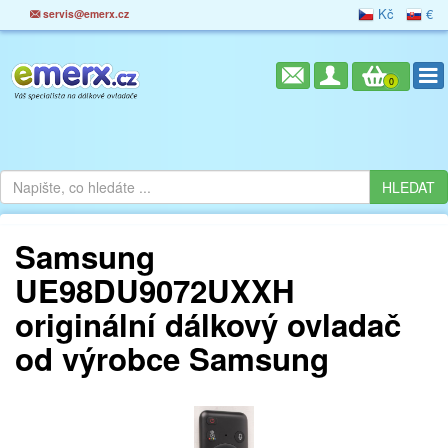
Kč
€
servis@emerx.cz
0
Samsung
UE98DU9072UXXH
originální dálkový ovladač
od výrobce Samsung