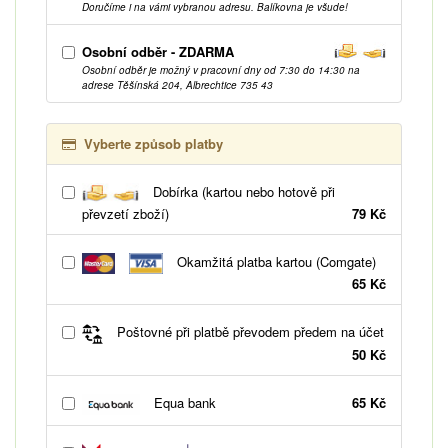
Doručíme i na vámi vybranou adresu. Balíkovna je všude!
Osobní odběr - ZDARMA
Osobní odběr je možný v pracovní dny od 7:30 do 14:30 na
adrese Těšínská 204, Albrechtice 735 43
Vyberte způsob platby
Dobírka (kartou nebo hotově při
převzetí zboží)
79 Kč
Okamžitá platba kartou (Comgate)
65 Kč
Poštovné při platbě převodem předem na účet
50 Kč
Equa bank
65 Kč