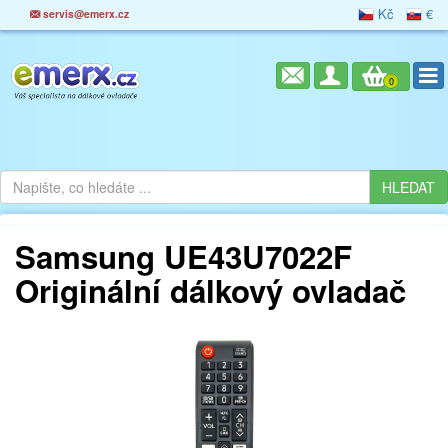
Kč
€
servis@emerx.cz
0
Samsung UE43U7022F
Originální dálkový ovladač