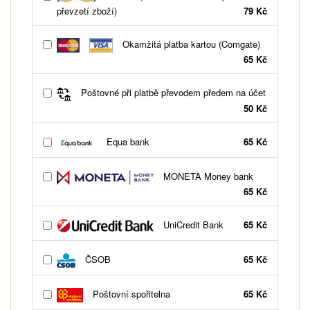
převzetí zboží)
79 Kč
Okamžitá platba kartou (Comgate)
65 Kč
Poštovné při platbě převodem předem na účet
50 Kč
Equa bank
65 Kč
MONETA Money bank
65 Kč
UniCredit Bank
65 Kč
ČSOB
65 Kč
Poštovní spořitelna
65 Kč