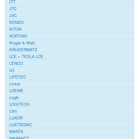
ITT
JTC
JVC
KENDO
KITON
KORTING
Kruger & Matz
KRUGERMATZ
LCE = TESLA LCE
LENCO
LG
LIFETEC
Linsar
LOEWE
Logik
LOGITECH
Ltlm
LUXOR
LUXTRONIC
MANTA
MARANTZ