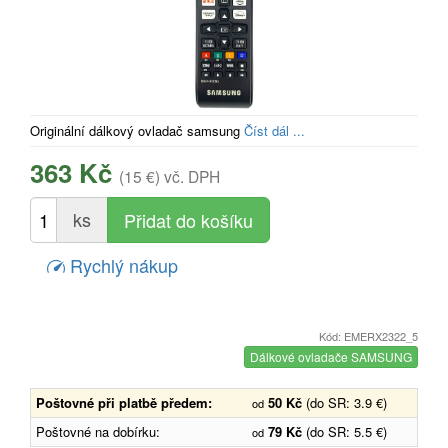
Originální dálkový ovladač samsung
Číst dál ...
363 Kč
(15 €)
vč. DPH
ks
Rychlý nákup
Kód: EMERX2322_5
Dálkové ovladače SAMSUNG
Poštovné při platbě předem:
50 Kč
(do SR: 3.9 €)
od
Poštovné na dobírku:
79 Kč
(do SR: 5.5 €)
od