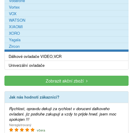
Vodafone
Vortex
VOX
WATSON
XIAOMI
XORO
Yagala
Zircon
Dálkové ovladače VIDEO,VCR
Univerzální ovladače
Zobrazit akční zboží
Jak nás hodnotí zákazníci?
Rychlost, opravdu dekuji za rychlost v doruceni dalkoveho
ovladani. jiz podruhe zakupuji a vzdy to prijde hned. jsem moc
spokojen !!!
Neregistrovaný
včera