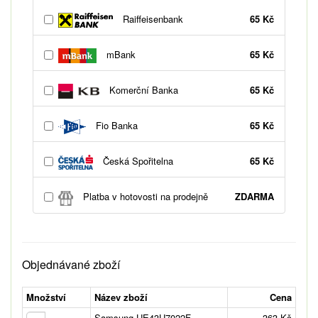
Raiffeisenbank
65 Kč
mBank
65 Kč
Komerční Banka
65 Kč
Fio Banka
65 Kč
Česká Spořitelna
65 Kč
Platba v hotovosti na prodejně
ZDARMA
Objednávané zboží
Množství
Název zboží
Cena
Samsung UE43U7022F
363 Kč