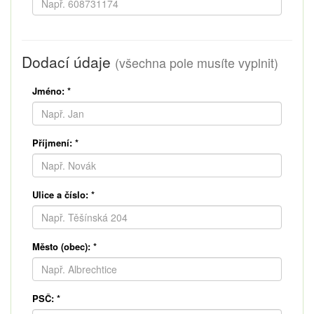
Dodací údaje
(všechna pole musíte vyplnit)
Jméno:
*
Příjmení:
*
Ulice a číslo:
*
Město (obec):
*
PSČ:
*