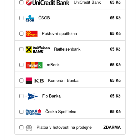
UniCredit Bank
65 Kč
ČSOB
65 Kč
Poštovní spořitelna
65 Kč
Raiffeisenbank
65 Kč
mBank
65 Kč
Komerční Banka
65 Kč
Fio Banka
65 Kč
Česká Spořitelna
65 Kč
Platba v hotovosti na prodejně
ZDARMA