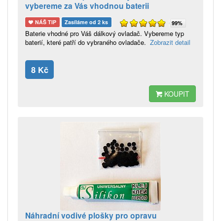
vybereme za Vás vhodnou baterii
NÁŠ TIP
Zasíláme od 2 ks
99%
Baterie vhodné pro Váš dálkový ovladač. Vybereme typ
baterií, které patří do vybraného ovladače.
Zobrazit detail
8 Kč
KOUPIT
Náhradní vodivé plošky pro opravu