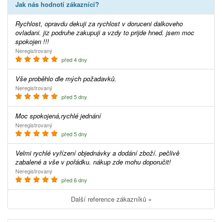
Jak nás hodnotí zákazníci?
Rychlost, opravdu dekuji za rychlost v doruceni dalkoveho
ovladani. jiz podruhe zakupuji a vzdy to prijde hned. jsem moc
spokojen !!!
Neregistrovaný
před 4 dny
Vše proběhlo dle mých požadavků.
Neregistrovaný
před 5 dny
Moc spokojená,rychlé jednání
Neregistrovaný
před 5 dny
Velmi rychlé vyřízení objednávky a dodání zboží. pečlivě
zabalené a vše v pořádku. nákup zde mohu doporučit!
Neregistrovaný
před 6 dny
Další reference zákazníků »