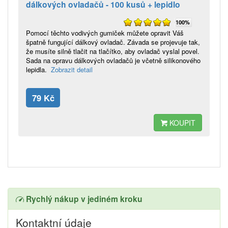
dálkových ovladačů - 100 kusů + lepidlo
100%
Pomocí těchto vodivých gumiček můžete opravit Váš
špatně fungující dálkový ovladač. Závada se projevuje tak,
že musíte silně tlačit na tlačítko, aby ovladač vyslal povel.
Sada na opravu dálkových ovladačů je včetně silikonového
lepidla.
Zobrazit detail
79 Kč
KOUPIT
Rychlý nákup v jediném kroku
Kontaktní údaje