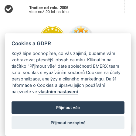
Tradice od roku 2006
více než 20 let na trhu
Cookies a GDPR
Když lépe pochopíme, co vás zajímá, budeme vám
zobrazovat přesnější obsah na míru. Kliknutím na
tlačítko "Přijmout vše" dáte společnosti EMERX team
s.r.o. souhlas s využíváním souborů Cookies na účely
personalizace, analýzy a cíleného marketingu. Další
informace o Cookies a úpravu jejich používání
naleznete ve
vlastním nastavení
Přijmout vše
Přijmout nezbytné
💬
Copyright © 2006 - 2026 EMERX team s.r.o., Těšínská 204,
Albrechtice 73543,
EVIDUJEME TRŽBY V EET