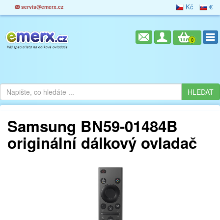
Kč
€
servis@emerx.cz
0
Samsung BN59-01484B
originální dálkový ovladač