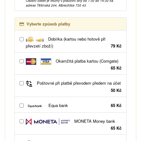
Osobní odběr je možný v pracovní dny od 7:30 do 14:30 na
adrese Těšínská 204, Albrechtice 735 43
Vyberte způsob platby
Dobírka (kartou nebo hotově při
převzetí zboží)
79 Kč
Okamžitá platba kartou (Comgate)
65 Kč
Poštovné při platbě převodem předem na účet
50 Kč
Equa bank
65 Kč
MONETA Money bank
65 Kč