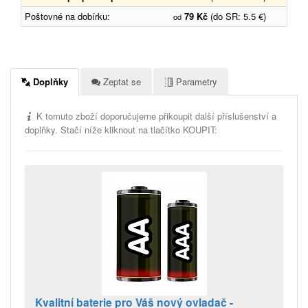
Poštovné na dobírku:
79 Kč
(do SR: 5.5 €)
od
Doplňky
Zeptat se
Parametry
K tomuto zboží doporučujeme přikoupit další příslušenství a
doplňky. Stačí níže kliknout na tlačítko KOUPIT:
Kvalitní baterie pro Váš nový ovladač -