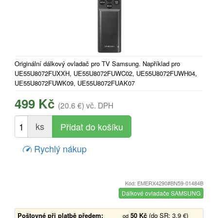
Originální dálkový ovladač pro TV Samsung. Například pro
UE55U8072FUXXH, UE55U8072FUWC02, UE55U8072FUWH04,
UE55U8072FUWK09, UE55U8072FUAK07
499 Kč
(20.6 €)
vč. DPH
ks
Rychlý nákup
Kód: EMERX4290#BN59-01484B
Dálkové ovladače SAMSUNG
Poštovné při platbě předem:
50 Kč
(do SR: 3.9 €)
od