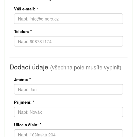
Váš e-mail:
*
Telefon:
*
Dodací údaje
(všechna pole musíte vyplnit)
Jméno:
*
Příjmení:
*
Ulice a číslo:
*