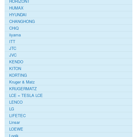
HORIZONT
HUMAX
HYUNDAI
CHANGHONG
CHiQ
iiyama
ITT
JTC
JVC
KENDO
KITON
KORTING
Kruger & Matz
KRUGERMATZ
LCE = TESLA LCE
LENCO
LG
LIFETEC
Linsar
LOEWE
Logik