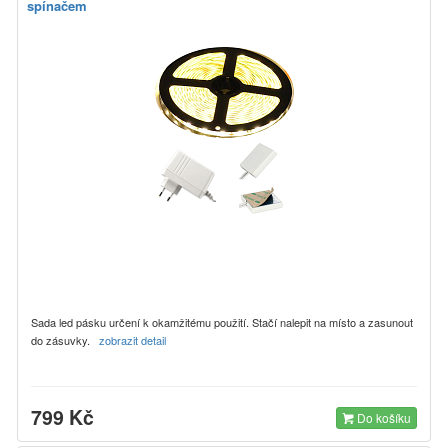
spínačem
Sada led pásku určení k okamžitému použití. Stačí nalepit na místo a zasunout
do zásuvky.
zobrazit detail
799 Kč
Do košíku