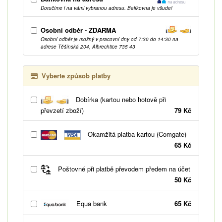
Doručíme i na vámi vybranou adresu. Balíkovna je všude!
Osobní odběr - ZDARMA
Osobní odběr je možný v pracovní dny od 7:30 do 14:30 na
adrese Těšínská 204, Albrechtice 735 43
Vyberte způsob platby
Dobírka (kartou nebo hotově při
převzetí zboží)
79 Kč
Okamžitá platba kartou (Comgate)
65 Kč
Poštovné při platbě převodem předem na účet
50 Kč
Equa bank
65 Kč