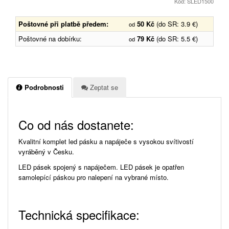
Kód: SLED1500
Poštovné při platbě předem:
50 Kč
(do SR: 3.9 €)
od
Poštovné na dobírku:
79 Kč
(do SR: 5.5 €)
od
Podrobnosti
Zeptat se
Co od nás dostanete:
Kvalitní komplet led pásku a napáječe s vysokou svítivostí
vyráběný v Česku.
LED pásek spojený s napáječem. LED pásek je opatřen
samolepící páskou pro nalepení na vybrané místo.
Technická specifikace: