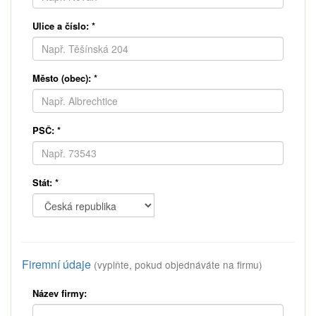
Ulice a číslo:
*
Město (obec):
*
PSČ:
*
Stát:
*
Firemní údaje
(vyplňte, pokud objednáváte na firmu)
Název firmy: