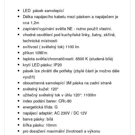
LED pásek samolepící
Délka napájecího kabelu mezi páskem a napáječem je
cca 1,2m
zapínání/vypínání světla NE - nutno použít vlastní.
vhodné osvětlení pod kuchyňské linky, šatny, skříně,
technické místnosti
svítivost ( světelný tok) 1100 lm
příkon 10W/m
teplota světla/chromatičnosti: 6500 K (studená bílá)
krytí LED pásku: IP20
pásek lze zkrátit dle potřeby (zbylé části je možno dále
využít)
oboustranná samolepící 3M páska na zadní straně
světelný kužel: 120°
užitečný světelný tok v úhlu 120°: 1100lm
index podání barev: CRi>80
energetická třída: G
napájecí adaptér: AC 230V / DC 12V
barva pásky: bílá
šířka pásku: 10mm
pro dosažení maximální životnosti a výkonu