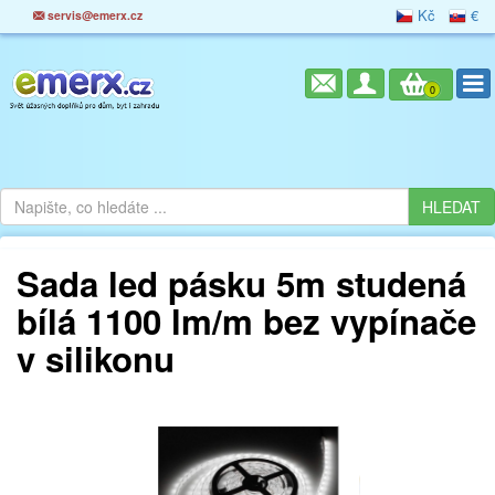
Kč
€
servis@emerx.cz
0
Sada led pásku 5m studená
bílá 1100 lm/m bez vypínače
v silikonu