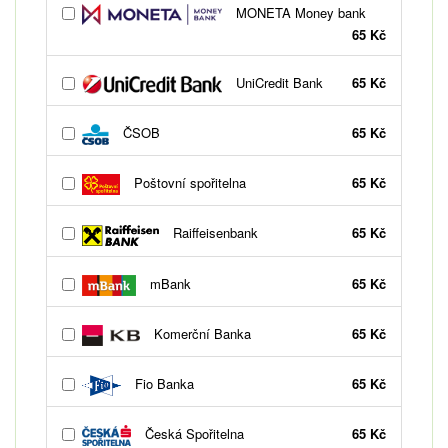
MONETA Money bank
65 Kč
UniCredit Bank
65 Kč
ČSOB
65 Kč
Poštovní spořitelna
65 Kč
Raiffeisenbank
65 Kč
mBank
65 Kč
Komerční Banka
65 Kč
Fio Banka
65 Kč
Česká Spořitelna
65 Kč