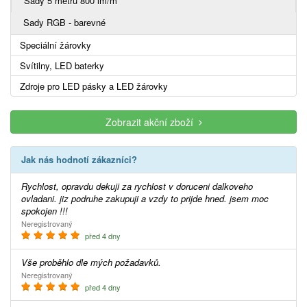
Sady 5 metrů 800 lm/m
Sady RGB - barevné
Speciální žárovky
Svítilny, LED baterky
Zdroje pro LED pásky a LED žárovky
Zobrazit akční zboží
Jak nás hodnotí zákazníci?
Rychlost, opravdu dekuji za rychlost v doruceni dalkoveho
ovladani. jiz podruhe zakupuji a vzdy to prijde hned. jsem moc
spokojen !!!
Neregistrovaný
před 4 dny
Vše proběhlo dle mých požadavků.
Neregistrovaný
před 4 dny