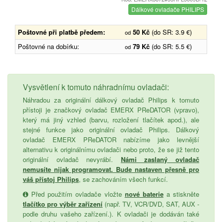
Dálkové ovladače PHILIPS
Poštovné při platbě předem:
50 Kč
(do SR: 3.9 €)
od
Poštovné na dobírku:
79 Kč
(do SR: 5.5 €)
od
Vysvětlení k tomuto náhradnímu ovladači:
Náhradou za originální dálkový ovladač Philips k tomuto
přístoji je značkový ovladač EMERX PReDATOR (vpravo),
který má jiný vzhled (barvu, rozložení tlačítek apod.), ale
stejné funkce jako originální ovladač Philips. Dálkový
ovladač EMERX PReDATOR nabízíme jako levnější
alternativu k originálnímu ovladači nebo proto, že se již tento
originální ovladač nevyrábí.
Námi zaslaný ovladač
nemusíte nijak programovat. Bude nastaven přesně pro
váš přístoj Philips
, se zachováním všech funkcí.
Před použitím ovladače vložte
nové baterie
a stiskněte
tlačítko pro výběr zařízení
(např. TV, VCR/DVD, SAT, AUX -
podle druhu vašeho zařízení.). K ovladači je dodáván také