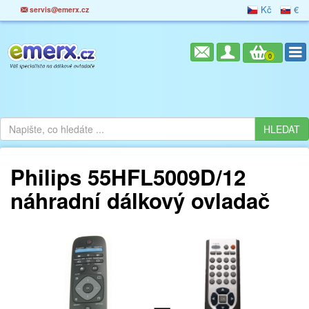
Kč
€
servis@emerx.cz
0
Philips 55HFL5009D/12
náhradní dálkový ovladač
=