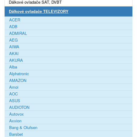
Dálkové ovladače SAT, DVBT
Dálkové ovladače TELEVIZORY
ACER
ADB
ADMIRAL
AEG
AIWA
AKAI
AKURA
Alba
Alphatronic
AMAZON
Amoi
AOC
ASUS
AUDIOTON
Autovox
Axxion
Bang & Olufsen
Barsbet