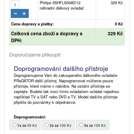
Philips 55HFL5009D/12
329 Kč
náhradní dálkový ovladač
Cena dopravy a platby:
0 Kč
Celková cena zboží a dopravy s
329 Kč
DPH:
Doporučujeme přikoupit:
Doprogramování dalšího přístroje
Doprogramujeme Vám do zakoupeného dálkového ovladače
PReDATOR další přístroj. Naprogramovat můžeme pouze
přístroje, které máme v nabídce. Na ostatní přístroje se
zeptejte. Budete tak moci tímto ovladačem ovládat najednou
například TV a SAT nebo DVD a TV. Model dalšího přístroje
připište do poznámky k objednávce.
Doprogramování:
1x za
50 Kč
2x za
100 Kč
3x za
150 Kč