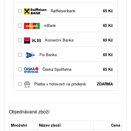
Raiffeisenbank
65 Kč
mBank
65 Kč
Komerční Banka
65 Kč
Fio Banka
65 Kč
Česká Spořitelna
65 Kč
Platba v hotovosti na prodejně
ZDARMA
Objednávané zboží
Množství
Název zboží
Cena