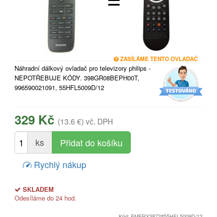
ZASÍLÁME TENTO OVLADAČ
Náhradní dálkový ovladač pro televizory philips -
NEPOTŘEBUJE KÓDY. 398GR08BEPH00T,
996590021091, 55HFL5009D/12
329 Kč
(13.6 €)
vč. DPH
ks
Rychlý nákup
SKLADEM
Odesíláme do 24 hod.
Kód: EMERX3872#55HFL5009D/12