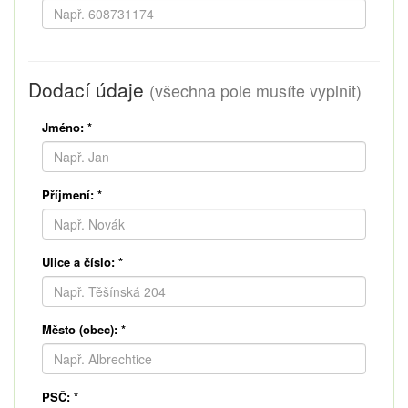
Dodací údaje
(všechna pole musíte vyplnit)
Jméno:
*
Příjmení:
*
Ulice a číslo:
*
Město (obec):
*
PSČ:
*