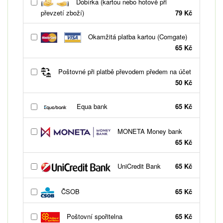
Dobírka (kartou nebo hotově při
převzetí zboží)
79 Kč
Okamžitá platba kartou (Comgate)
65 Kč
Poštovné při platbě převodem předem na účet
50 Kč
Equa bank
65 Kč
MONETA Money bank
65 Kč
UniCredit Bank
65 Kč
ČSOB
65 Kč
Poštovní spořitelna
65 Kč