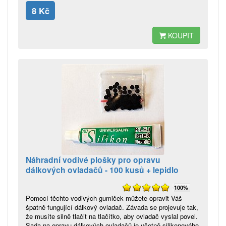
8 Kč
KOUPIT
Náhradní vodivé plošky pro opravu
dálkových ovladačů - 100 kusů + lepidlo
100%
Pomocí těchto vodivých gumiček můžete opravit Váš
špatně fungující dálkový ovladač. Závada se projevuje tak,
že musíte silně tlačit na tlačítko, aby ovladač vyslal povel.
Sada na opravu dálkových ovladačů je včetně silikonového