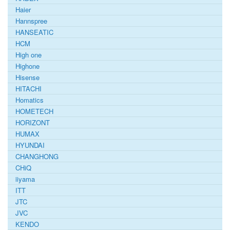
Haier
Hannspree
HANSEATIC
HCM
High one
Highone
Hisense
HITACHI
Homatics
HOMETECH
HORIZONT
HUMAX
HYUNDAI
CHANGHONG
CHiQ
iiyama
ITT
JTC
JVC
KENDO