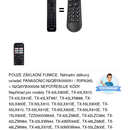
POUZE ZÁKLADNÍ FUNKCE. Náhradní dálkový
ovladač PANASONIC:N2QBYA000051 / R3PA265,
= N2QAYB000056 NEPOTŘEBUJE KÓDY
Například pro modely TX-43LX800E, TX-43LX810,
TX-43LX810E, TX-43LXF887, TX-43LXN888, TX-
50LX800E, TX-50LX810, TX-50LX810E, TX-55LX800E, TX-
55LX810, TX-55LX810E, TX-65LX800E, TX-65LX810E, TX-
75LX800E, TZZ00003864A, TX-42LZ980E, TX-42LZC984, TX-
42LZW984, TX-43LXW944, TX-43MX940E, TX-48LZ980E, TX-
48LZW984, TX-49LX970E, TX-50MXW944, TX-55LZ800E, TX-