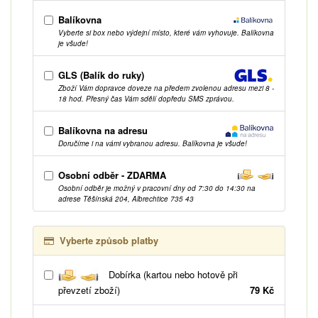
Balíkovna
Vyberte si box nebo výdejní místo, které vám vyhovuje. Balíkovna
je všude!
GLS (Balík do ruky)
Zboží Vám dopravce doveze na předem zvolenou adresu mezi 8 -
18 hod. Přesný čas Vám sdělí dopředu SMS zprávou.
Balíkovna na adresu
Doručíme i na vámi vybranou adresu. Balíkovna je všude!
Osobní odběr - ZDARMA
Osobní odběr je možný v pracovní dny od 7:30 do 14:30 na
adrese Těšínská 204, Albrechtice 735 43
Vyberte způsob platby
Dobírka (kartou nebo hotově při
převzetí zboží)
79 Kč