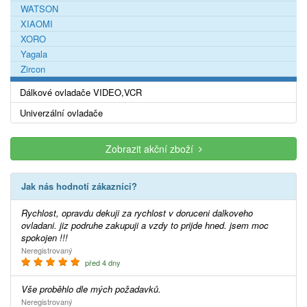
WATSON
XIAOMI
XORO
Yagala
Zircon
Dálkové ovladače VIDEO,VCR
Univerzální ovladače
Zobrazit akční zboží
Jak nás hodnotí zákazníci?
Rychlost, opravdu dekuji za rychlost v doruceni dalkoveho
ovladani. jiz podruhe zakupuji a vzdy to prijde hned. jsem moc
spokojen !!!
Neregistrovaný
před 4 dny
Vše proběhlo dle mých požadavků.
Neregistrovaný