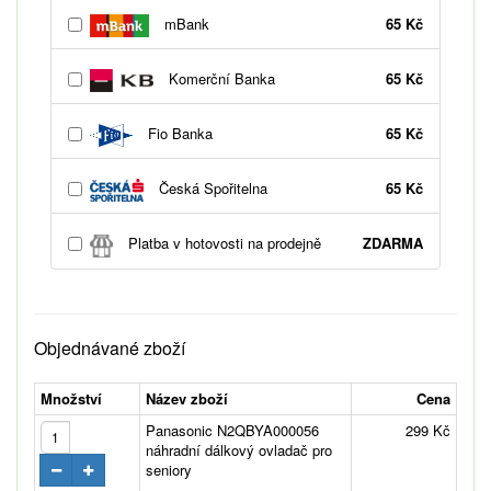
mBank
65 Kč
Komerční Banka
65 Kč
Fio Banka
65 Kč
Česká Spořitelna
65 Kč
Platba v hotovosti na prodejně
ZDARMA
Objednávané zboží
Množství
Název zboží
Cena
Panasonic N2QBYA000056
299 Kč
náhradní dálkový ovladač pro
seniory