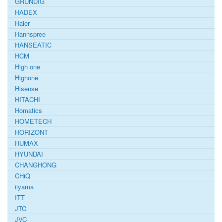
GRUNDIG
HADEX
Haier
Hannspree
HANSEATIC
HCM
High one
Highone
Hisense
HITACHI
Homatics
HOMETECH
HORIZONT
HUMAX
HYUNDAI
CHANGHONG
CHiQ
iiyama
ITT
JTC
JVC