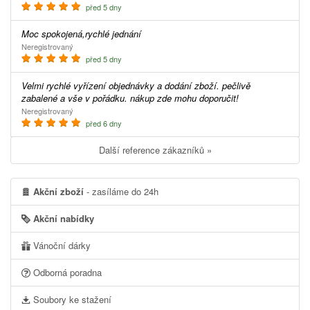
před 5 dny
Moc spokojená,rychlé jednání
Neregistrovaný
před 5 dny
Velmi rychlé vyřízení objednávky a dodání zboží. pečlivě
zabalené a vše v pořádku. nákup zde mohu doporučit!
Neregistrovaný
před 6 dny
Další reference zákazníků »
Akční zboží
- zasíláme do 24h
Akční nabídky
Vánoční dárky
Odborná poradna
Soubory ke stažení