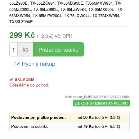
55LZ980E, TX-55LZC984, TX-55MX950E, TX-55MXW954, TX-
55MZ2000E, TX-65LZ980E, TX-65LZW984, TX-65MX950E, TX-
65MXW954, TX-65MZW2004, TX-75LXW944, TX-75MXW954,
TX65LZ980E.
299 Kč
(12.3 €)
vč. DPH
ks
Rychlý nákup
SKLADEM
Odesíláme do 24 hod.
Kód: senior_EMERX0976#N2QBYA000056
Dálkové ovladače PANASONIC
Poštovné při platbě předem:
50 Kč
(do SR: 3.9 €)
od
Poštovné na dobírku:
79 Kč
(do SR: 5.5 €)
od