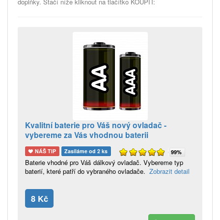
doplňky. Stačí níže kliknout na tlačítko KOUPIT:
Kvalitní baterie pro Váš nový ovladač -
vybereme za Vás vhodnou baterii
NÁŠ TIP
Zasíláme od 2 ks
99%
Baterie vhodné pro Váš dálkový ovladač. Vybereme typ
baterií, které patří do vybraného ovladače.
Zobrazit detail
8 Kč