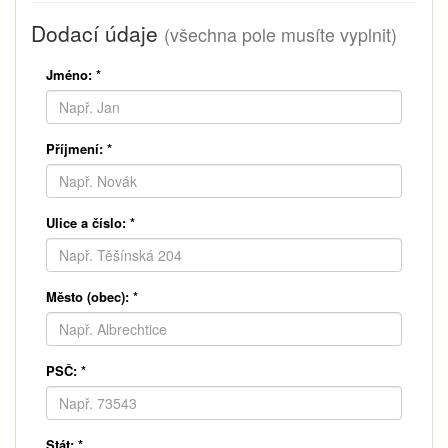
Dodací údaje
(všechna pole musíte vyplnit)
Jméno:
*
Příjmení:
*
Ulice a číslo:
*
Město (obec):
*
PSČ:
*
Stát:
*