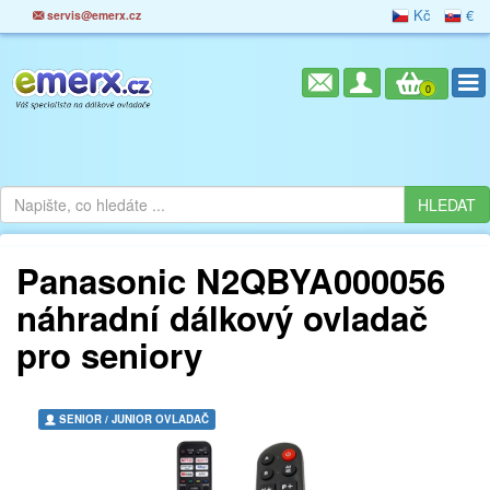
Kč
€
servis@emerx.cz
0
Panasonic N2QBYA000056
náhradní dálkový ovladač
pro seniory
SENIOR / JUNIOR OVLADAČ