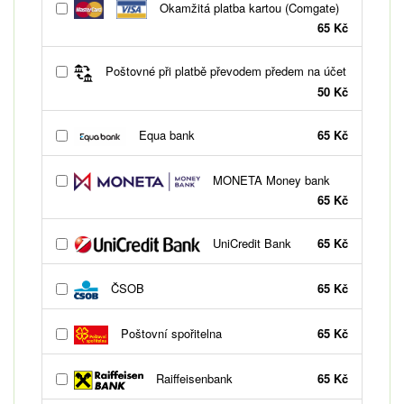
Okamžitá platba kartou (Comgate)
65 Kč
Poštovné při platbě převodem předem na účet
50 Kč
Equa bank
65 Kč
MONETA Money bank
65 Kč
UniCredit Bank
65 Kč
ČSOB
65 Kč
Poštovní spořitelna
65 Kč
Raiffeisenbank
65 Kč