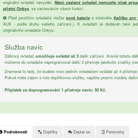
originální ovladač nevyrábí.
Námi zaslaný ovladač nemusíte nijak prog
přístoj Onkyo
, se zachováním všech funkcí.
Před použitím ovladače vložte
nové baterie
a stiskněte
tlačítko pro
AUX - podle druhu vašeho zařízení.). K ovladači je dodáván také je
originálního ovladače Onkyo.
Služba navíc
Dálkový ovladač
umožňuje ovládat až 3
další zařízení. Kromě tohoto d
můžeme do ovladače naprogramovat další 3 přístroje jakékoliv značky (ne
Znamená to tedy, že budete moci jedním ovladačem ovládat až 4 přístroje
Pokud máte zájem o tuto doplňkovou službu, napište prosím modely další
Příplatek za doprogramování 1 přístroje navíc: 50 Kč.
Podrobnosti
Doplňky
Zeptat se
Parametry