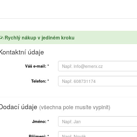
Rychlý nákup v jediném kroku
Kontaktní údaje
Váš e-mail:
*
Telefon:
*
Dodací údaje
(všechna pole musíte vyplnit)
Jméno:
*
Příjmení:
*