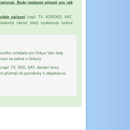
ramovat. Bude nastaven přesně pro váš
 výběr zařízení
(např. TV, VCR/DVD, SAT,
dnoduchý návod, který vyobrazuje funkce
álkového ovladače pro Onkyo Vám tedy
musí se jednat o Onkyo).
 (např. TV, DVD, SAT, domácí kino).
ch přístrojů do poznámky k objednávce.