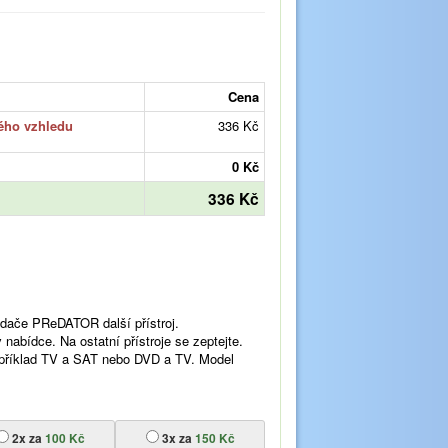
Cena
ného vzhledu
336 Kč
0 Kč
336 Kč
ače PReDATOR další přístroj.
abídce. Na ostatní přístroje se zeptejte.
apříklad TV a SAT nebo DVD a TV. Model
2x za
100 Kč
3x za
150 Kč