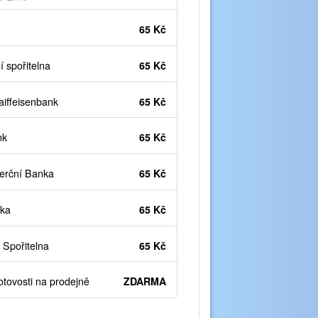
65 Kč
 spořitelna
65 Kč
iffeisenbank
65 Kč
nk
65 Kč
rční Banka
65 Kč
ka
65 Kč
Spořitelna
65 Kč
otovosti na prodejně
ZDARMA