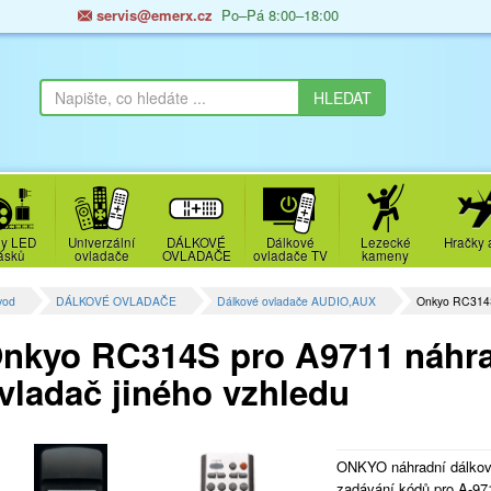
servis@emerx.cz
Po–Pá 8:00–18:00
y LED
Univerzální
DÁLKOVÉ
Dálkové
Lezecké
Hračky 
ásků
ovladače
OVLADAČE
ovladače TV
kameny
vod
DÁLKOVÉ OVLADAČE
Dálkové ovladače AUDIO,AUX
Onkyo RC314S
nkyo RC314S pro A9711 náhra
vladač jiného vzhledu
ONKYO náhradní dálkový
zadávání kódů pro A-