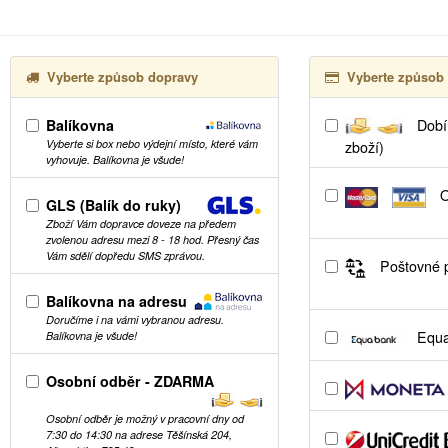
Vyberte způsob dopravy
Vyberte způsob 
Balíkovna
Dobír
Vyberte si box nebo výdejní místo, které vám
zboží)
vyhovuje. Balíkovna je všude!
O
GLS (Balík do ruky)
Zboží Vám dopravce doveze na předem
zvolenou adresu mezi 8 - 18 hod. Přesný čas
Vám sdělí dopředu SMS zprávou.
Poštovné p
Balíkovna na adresu
Doručíme i na vámi vybranou adresu.
Equa
Balíkovna je všude!
Osobní odběr - ZDARMA
Osobní odběr je možný v pracovní dny od
7:30 do 14:30 na adrese Těšínská 204,