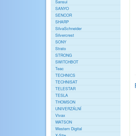
Sansui
SANYO
SENCOR
SHARP
SilvaSchneider
Silvercrest
SONY
Strato
STRONG
SWITCHBOT
Teac
TECHNICS
TECHNISAT
TELESTAR
TESLA
THOMSON
UNIVERZÁLNÍ
Vivax
WATSON
Western Digital
X-Site