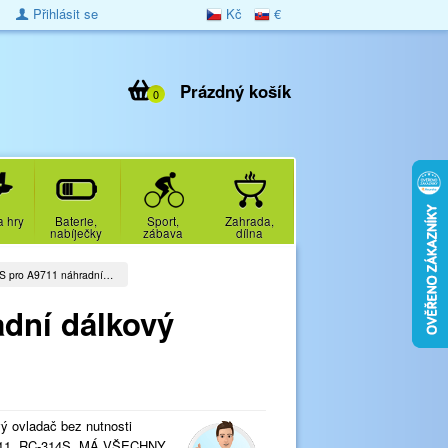
Přihlásit se
Kč
€
Prázdný košík
0
a hry
Baterie,
Sport,
Zahrada,
nabíječky
zábava
dílna
 pro A9711 náhradní…
dní dálkový
 ovladač bez nutnosti
9711, RC-314S. MÁ VŠECHNY