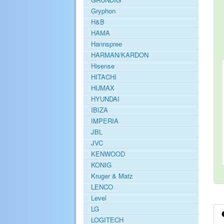
Gryphon
H&B
HAMA
Hannspree
HARMAN/KARDON
Hisense
HITACHI
HUMAX
HYUNDAI
IBIZA
IMPERIA
JBL
JVC
KENWOOD
KONIG
Kruger & Matz
LENCO
Level
LG
LOGITECH