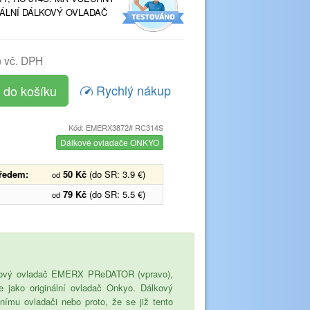
ÁLNÍ DÁLKOVÝ OVLADAČ
)
vč. DPH
Rychlý nákup
Kód: EMERX3872# RC314S
Dálkové ovladače ONKYO
předem:
50 Kč
(do SR: 3.9 €)
od
79 Kč
(do SR: 5.5 €)
od
ačkový ovladač EMERX PReDATOR (vpravo),
ce jako originální ovladač Onkyo. Dálkový
ímu ovladači nebo proto, že se již tento