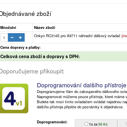
Objednávané zboží
Množství
Název zboží
Onkyo RC314S pro A9711 náhradní dálkový ovladač
ji
Cena dopravy a platby:
Celková cena zboží a dopravy s DPH:
Doporučujeme přikoupit:
Doprogramování dalšího přístroje
Doprogramujeme Vám do zakoupeného dálkového ovlad
Naprogramovat můžeme pouze přístroje, které máme v n
Budete tak moci tímto ovladačem ovládat najednou n
dalšího přístroje připište do poznámky k objednávce.
Doprogramování:
1x za
50 Kč