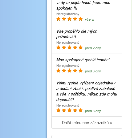
vzdy to prijde hned. jsem moc
spokojen !!!
Neregistrovaný
včera
Vše proběhlo dle mých
požadavků.
Neregistrovaný
před 2 dny
Moc spokojená,rychlé jednání
Neregistrovaný
před 3 dny
Velmi rychlé vyřízení objednávky
a dodání zboží. pečlivě zabalené
a vše v pořádku. nákup zde mohu
doporučit!
Neregistrovaný
před 3 dny
Další reference zákazníků »