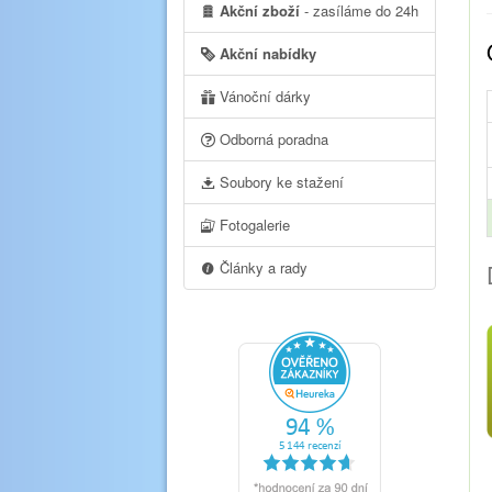
Akční zboží
- zasíláme do 24h
Akční nabídky
Vánoční dárky
Odborná poradna
Soubory ke stažení
Fotogalerie
Články a rady