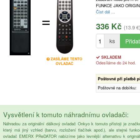
FUNKCE JAKO ORIGIN
=
Číst dál ...
336 Kč
(13.9 €
ks
SKLADEM
ZASÍLÁME TENTO
Odesíláme do 24 hod.
OVLADAČ
Poštovné při platbě 
Poštovné na dobírku:
Vysvětlení k tomuto náhradnímu ovladači:
Náhradou za originální dálkový ovladač Onkyo k tomuto přístoji je zn
který má jiný vzhled (barvu, rozložení tlačítek apod.), ale stejné funk
ovladač EMERX PReDATOR nabízíme jako levnější alternativu k origináln