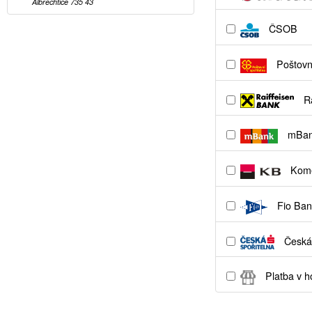
Albrechtice 735 43
ČSOB
Poštovní
Ra
mBa
Kome
Fio Ban
Česká 
Platba v h