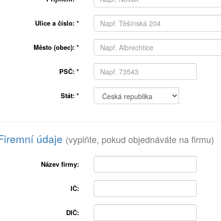
Ulice a číslo:
*
Město (obec):
*
PSČ:
*
Stát:
*
Firemní údaje
(vyplňte, pokud objednáváte na firmu)
Název firmy:
IČ:
DIČ: