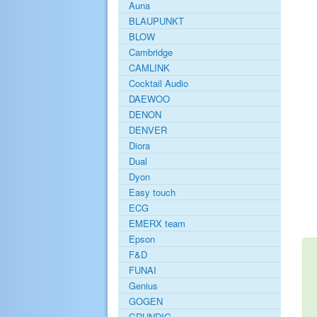
Auna
BLAUPUNKT
BLOW
Cambridge
CAMLINK
Cocktail Audio
DAEWOO
DENON
DENVER
Diora
Dual
Dyon
Easy touch
ECG
EMERX team
Epson
F&D
FUNAI
Genius
GOGEN
GRUNDIG