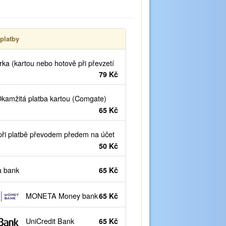
platby
ka (kartou nebo hotově při převzetí
79 Kč
kamžitá platba kartou (Comgate)
65 Kč
ři platbě převodem předem na účet
50 Kč
 bank
65 Kč
MONETA Money bank
65 Kč
UniCredit Bank
65 Kč