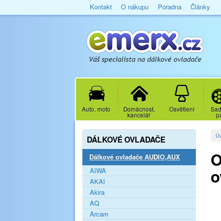
Kontakt
O nákupu
Poradna
Články
Auto, moto
Domácnost,
Osvětlení
Sad
kancelář
p
Ú
DÁLKOVÉ OVLADAČE
O
Dálkové ovladače AUDIO,AUX
o
AIWA
AKAI
Akira
AQ
Arcam