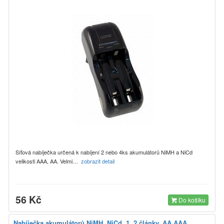
Síťová nabíječka určená k nabíjení 2 nebo 4ks akumulátorů NiMH a NiCd
velikosti AAA, AA. Velmi…
zobrazit detail
56 Kč
Do košíku
Nabíječka akumulátorů NiMH, NiCd, 1..2 články, AA,AAA