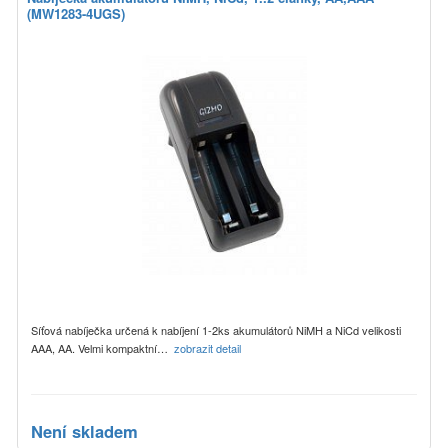
(MW1283-4UGS)
Síťová nabíječka určená k nabíjení 1-2ks akumulátorů NiMH a NiCd velikosti
AAA, AA. Velmi kompaktní…
zobrazit detail
Není skladem