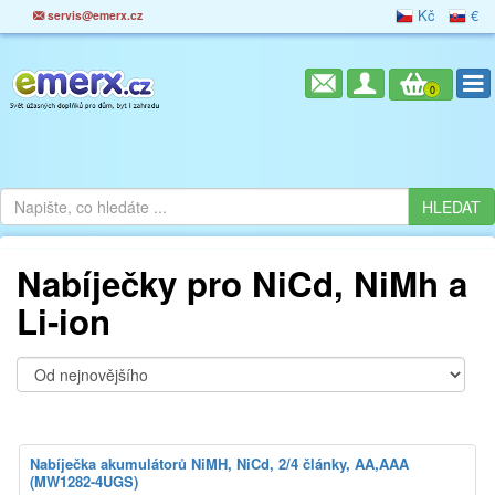
Kč
€
servis@emerx.cz
0
Nabíječky pro NiCd, NiMh a
Li-ion
Nabíječka akumulátorů NiMH, NiCd, 2/4 články, AA,AAA
(MW1282-4UGS)