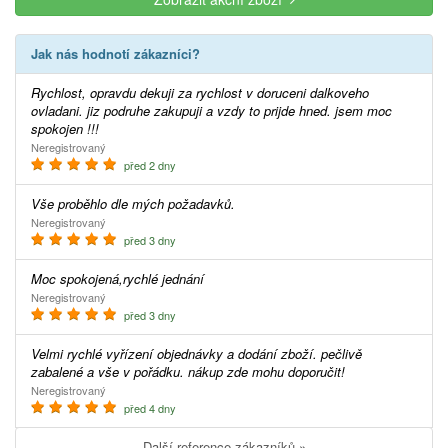
Jak nás hodnotí zákazníci?
Rychlost, opravdu dekuji za rychlost v doruceni dalkoveho
ovladani. jiz podruhe zakupuji a vzdy to prijde hned. jsem moc
spokojen !!!
Neregistrovaný
před 2 dny
Vše proběhlo dle mých požadavků.
Neregistrovaný
před 3 dny
Moc spokojená,rychlé jednání
Neregistrovaný
před 3 dny
Velmi rychlé vyřízení objednávky a dodání zboží. pečlivě
zabalené a vše v pořádku. nákup zde mohu doporučit!
Neregistrovaný
před 4 dny
Další reference zákazníků »