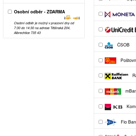
Osobní odběr - ZDARMA
Osobní odběr je možný v pracovní dny od
7:30 do 14:30 na adrese Těšínská 204,
Albrechtice 735 43
ČSOB
Poštovní
Ra
mBa
Kome
Fio Ban