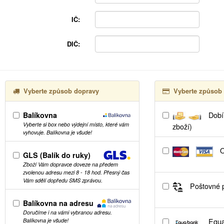
IČ:
DIČ:
Vyberte způsob dopravy
Vyberte způsob 
Balíkovna
Dobír
Vyberte si box nebo výdejní místo, které vám
zboží)
vyhovuje. Balíkovna je všude!
O
GLS (Balík do ruky)
Zboží Vám dopravce doveze na předem
zvolenou adresu mezi 8 - 18 hod. Přesný čas
Vám sdělí dopředu SMS zprávou.
Poštovné p
Balíkovna na adresu
Doručíme i na vámi vybranou adresu.
Equa
Balíkovna je všude!