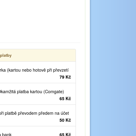
platby
ka (kartou nebo hotově při převzetí
79 Kč
kamžitá platba kartou (Comgate)
65 Kč
ři platbě převodem předem na účet
50 Kč
 bank
65 Kč