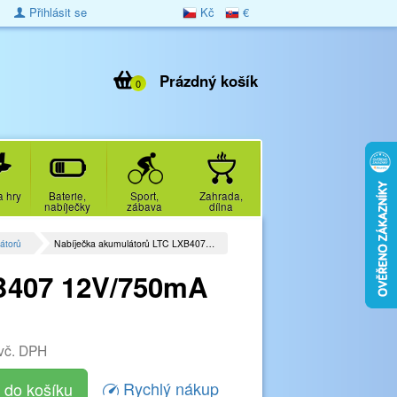
Přihlásit se
Kč
€
Prázdný košík
0
a hry
Baterie,
Sport,
Zahrada,
nabíječky
zábava
dílna
átorů
Nabíječka akumulátorů LTC LXB407…
XB407 12V/750mA
vč. DPH
Rychlý nákup