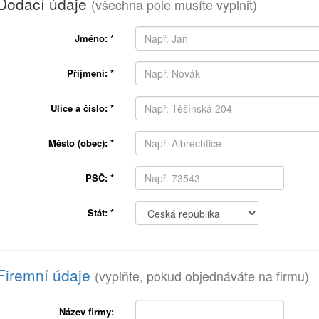
Dodací údaje
(všechna pole musíte vyplnit)
Jméno:
*
Příjmení:
*
Ulice a číslo:
*
Město (obec):
*
PSČ:
*
Stát:
*
Firemní údaje
(vyplňte, pokud objednáváte na firmu)
Název firmy: