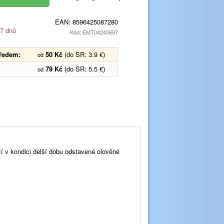
EAN:
8596425087280
 7 dnů
Kód: EMT04240697
předem:
50 Kč
(do SR: 3.9 €)
od
79 Kč
(do SR: 5.5 €)
od
ží v kondici delší dobu odstavené olověné