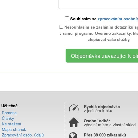
Souhlasím se
zpracováním osobní
Nesouhlasím se zasláním dotazníku s
v rámci programu Ověřeno zákazníky, k
zlepšovat vaše služby.
Užitečné
Rychlá objednávka
v jediném kroku
Poradna
Články
Osobní odběr
Ke stažení
výdejní místo a vlastní sklad
Mapa stránek
Zpracování osob. údajů
Přes 38 000 zákazníků