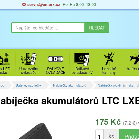
servis@emerx.cz
Po–Pá 8:00–18:00
y LED
Univerzální
DÁLKOVÉ
Dálkové
Lezecké
Hračky 
ásků
ovladače
OVLADAČE
ovladače TV
kameny
vod
Baterie, nabíječky
Nabíječky akumulátorů
Nabíječky olověných akumul
abíječka akumulátorů LTC L
175 Kč
(7.2 €)
ks