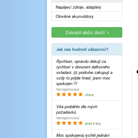
Napájecí zdroje, adaptéry
Olověné akumulátory
Zobrazit akční zboží
Jak nás hodnotí zákazníci?
Rychlost, opravdu dekuji za
rychlost v doruceni dalkoveho
ovladani. jiz podruhe zakupuji a
vzdy to prijde hned. jsem moc
spokojen !!!
Neregistrovaný
včera
Vše proběhlo dle mých
požadavků.
Neregistrovaný
před 2 dny
Moc spokojená,rychlé jednání