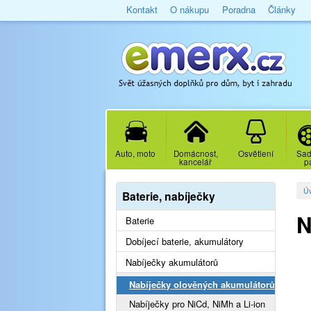
Kontakt
O nákupu
Poradna
Články
Auto, moto
Domácnost,
Osvětlení
Sad
kancelář
p
Ú
Baterie, nabíječky
N
Baterie
Dobíjecí baterie, akumulátory
Nabíječky akumulátorů
Nabíječky olověných akumulátorů
Nabíječky pro NiCd, NiMh a Li-ion