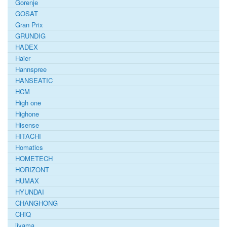
Gorenje
GOSAT
Gran Prix
GRUNDIG
HADEX
Haier
Hannspree
HANSEATIC
HCM
High one
Highone
Hisense
HITACHI
Homatics
HOMETECH
HORIZONT
HUMAX
HYUNDAI
CHANGHONG
CHiQ
iiyama