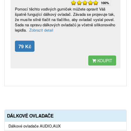
100%
Pomocí těchto vodivých gumiček můžete opravit Váš
špatně fungující dálkový ovladač. Závada se projevuje tak,
že musíte silně tlačit na tlačítko, aby ovladač vyslal povel.
Sada na opravu dálkových ovladačů je včetně silikonového
lepidla.
Zobrazit detail
79 Kč
KOUPIT
DÁLKOVÉ OVLADAČE
Dálkové ovladače AUDIO,AUX