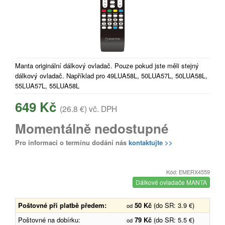
Manta originální dálkový ovladač. Pouze pokud jste měli stejný
dálkový ovladač. Například pro 49LUA58L, 50LUA57L, 50LUA58L,
55LUA57L, 55LUA58L
649 Kč
(26.8 €)
vč. DPH
Momentálně nedostupné
Pro informaci o termínu dodání nás
kontaktujte >>
Kód: EMERX4559
Dálkové ovladače MANTA
Poštovné při platbě předem:
50 Kč
(do SR: 3.9 €)
od
Poštovné na dobírku:
79 Kč
(do SR: 5.5 €)
od