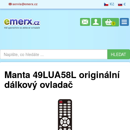
Kč
€
servis@emerx.cz
0
Manta 49LUA58L originální
dálkový ovladač