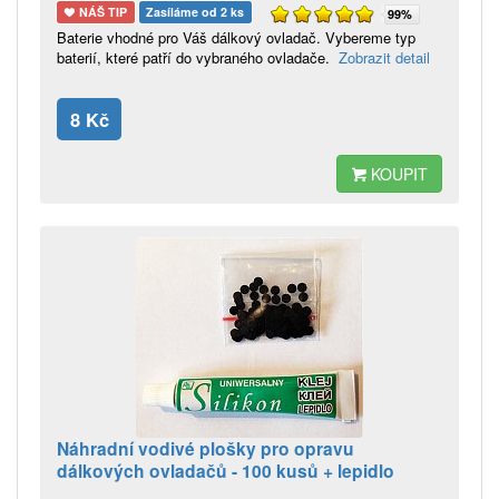
NÁŠ TIP
Zasíláme od 2 ks
99%
Baterie vhodné pro Váš dálkový ovladač. Vybereme typ
baterií, které patří do vybraného ovladače.
Zobrazit detail
8 Kč
KOUPIT
Náhradní vodivé plošky pro opravu
dálkových ovladačů - 100 kusů + lepidlo