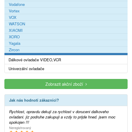
Vodafone
Vortex
VOX
WATSON
XIAOMI
XORO
Yagala
Zircon
Dálkové ovladače VIDEO,VCR
Univerzální ovladače
Zobrazit akční zboží
Jak nás hodnotí zákazníci?
Rychlost, opravdu dekuji za rychlost v doruceni dalkoveho
ovladani. jiz podruhe zakupuji a vzdy to prijde hned. jsem moc
spokojen !!!
Neregistrovaný