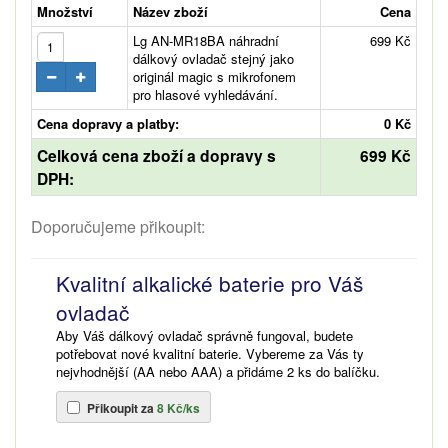
Množství
Název zboží
Cena
Lg AN-MR18BA náhradní
699 Kč
dálkový ovladač stejný jako
originál magic s mikrofonem
pro hlasové vyhledávání.
Cena dopravy a platby:
0 Kč
Celková cena zboží a dopravy s
699 Kč
DPH:
Doporučujeme přikoupit:
Kvalitní alkalické baterie pro Váš
ovladač
Aby Váš dálkový ovladač správně fungoval, budete
potřebovat nové kvalitní baterie. Vybereme za Vás ty
nejvhodnější (AA nebo AAA) a přidáme 2 ks do balíčku.
Přikoupit za
8 Kč/ks