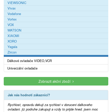
VIEWSONIC
Vivax
Vodafone
Vortex
VOX
WATSON
XIAOMI
XORO
Yagala
Zircon
Dálkové ovladače VIDEO,VCR
Univerzální ovladače
Zobrazit akční zboží
Jak nás hodnotí zákazníci?
Rychlost, opravdu dekuji za rychlost v doruceni dalkoveho
ovladani. jiz podruhe zakupuji a vzdy to prijde hned. jsem moc