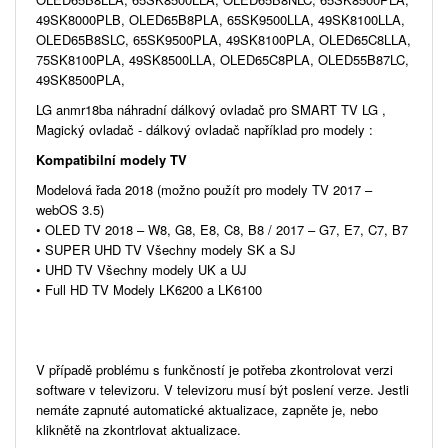
49SK8000PLB, OLED65B8PLA, 65SK9500LLA, 49SK8100LLA,
OLED65B8SLC, 65SK9500PLA, 49SK8100PLA, OLED65C8LLA,
75SK8100PLA, 49SK8500LLA, OLED65C8PLA, OLED55B87LC,
49SK8500PLA,
LG anmr18ba náhradní dálkový ovladač pro SMART TV LG ,
Magický ovladač - dálkový ovladač například pro modely :
Kompatibilní modely TV
Modelová řada 2018 (možno použít pro modely TV 2017 –
webOS 3.5)
• OLED TV 2018 – W8, G8, E8, C8, B8 / 2017 – G7, E7, C7, B7
• SUPER UHD TV Všechny modely SK a SJ
• UHD TV Všechny modely UK a UJ
• Full HD TV Modely LK6200 a LK6100
V případě problému s funkčností je potřeba zkontrolovat verzi
software v televizoru. V televizoru musí být poslení verze. Jestli
nemáte zapnuté automatické aktualizace, zapněte je, nebo
kliknětě na zkontrlovat aktualizace.