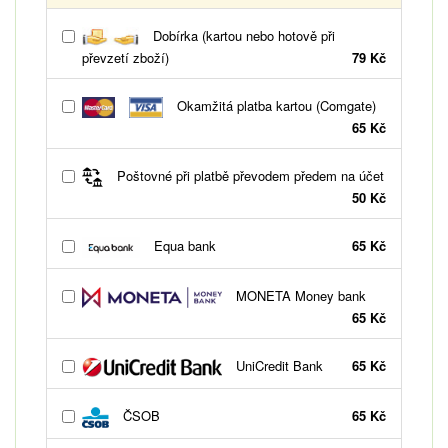
Dobírka (kartou nebo hotově při
převzetí zboží)
79 Kč
Okamžitá platba kartou (Comgate)
65 Kč
Poštovné při platbě převodem předem na účet
50 Kč
Equa bank
65 Kč
MONETA Money bank
65 Kč
UniCredit Bank
65 Kč
ČSOB
65 Kč