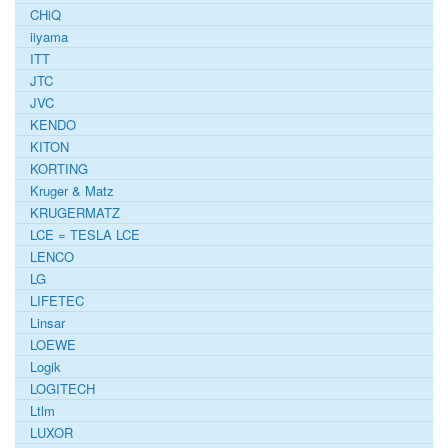
CHiQ
iiyama
ITT
JTC
JVC
KENDO
KITON
KORTING
Kruger & Matz
KRUGERMATZ
LCE = TESLA LCE
LENCO
LG
LIFETEC
Linsar
LOEWE
Logik
LOGITECH
Ltlm
LUXOR