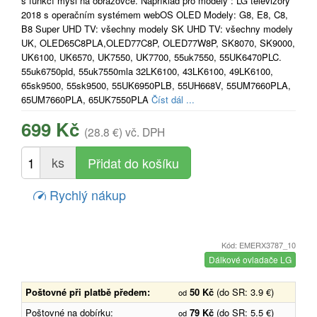
s funkcí myši na obrazovce. Například pro modely : LG televizory
2018 s operačním systémem webOS OLED Modely: G8, E8, C8,
B8 Super UHD TV: všechny modely SK UHD TV: všechny modely
UK, OLED65C8PLA,OLED77C8P, OLED77W8P, SK8070, SK9000,
UK6100, UK6570, UK7550, UK7700, 55uk7550, 55UK6470PLC.
55uk6750pld, 55uk7550mla 32LK6100, 43LK6100, 49LK6100,
65sk9500, 55sk9500, 55UK6950PLB, 55UH668V, 55UM7660PLA,
65UM7660PLA, 65UK7550PLA
Číst dál ...
699 Kč
(28.8 €)
vč. DPH
ks
Rychlý nákup
Kód: EMERX3787_10
Dálkové ovladače LG
Poštovné při platbě předem:
50 Kč
(do SR: 3.9 €)
od
Poštovné na dobírku:
79 Kč
(do SR: 5.5 €)
od