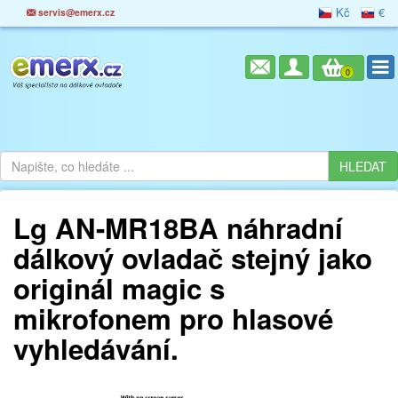
Kč
€
servis@emerx.cz
0
Lg AN-MR18BA náhradní
dálkový ovladač stejný jako
originál magic s
mikrofonem pro hlasové
vyhledávání.