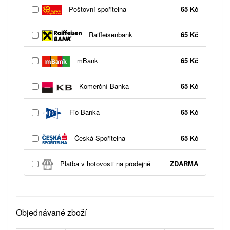
Poštovní spořitelna
65 Kč
Raiffeisenbank
65 Kč
mBank
65 Kč
Komerční Banka
65 Kč
Fio Banka
65 Kč
Česká Spořitelna
65 Kč
Platba v hotovosti na prodejně
ZDARMA
Objednávané zboží