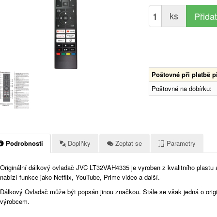
ks
Poštovné při platbě 
Poštovné na dobírku:
Podrobnosti
Doplňky
Zeptat se
Parametry
Originální dálkový ovladač JVC LT32VAH4335 je vyroben z kvalitního plastu 
nabízí funkce jako Netflix, YouTube, Prime video a další.
Dálkový Ovladač může být popsán jinou značkou. Stále se však jedná o orig
výrobcem.