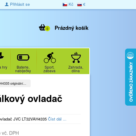
Přihlásit se
Kč
€
Prázdný košík
0
a hry
Baterie,
Sport,
Zahrada,
nabíječky
zábava
dílna
H4335 originální…
álkový ovladač
ý ovladač JVC LT32VAH4335
Číst dál ...
)
vč. DPH