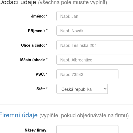
Dodací údaje
(všechna pole musíte vyplnit)
Jméno:
*
Příjmení:
*
Ulice a číslo:
*
Město (obec):
*
PSČ:
*
Stát:
*
Firemní údaje
(vyplňte, pokud objednáváte na firmu)
Název firmy: