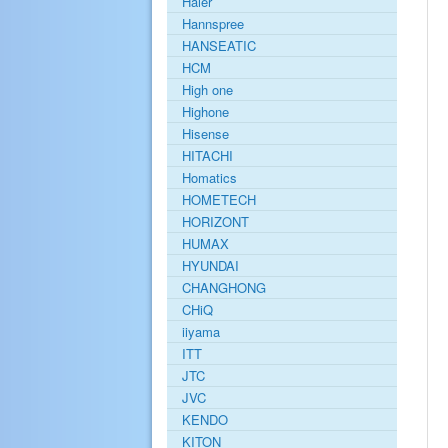
Haier
Hannspree
HANSEATIC
HCM
High one
Highone
Hisense
HITACHI
Homatics
HOMETECH
HORIZONT
HUMAX
HYUNDAI
CHANGHONG
CHiQ
iiyama
ITT
JTC
JVC
KENDO
KITON