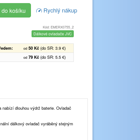
Rychlý nákup
Kód: EMERX0755_2
Dálkové ovladače JVC
předem:
50 Kč
(do SR: 3.9 €)
od
79 Kč
(do SR: 5.5 €)
od
a nabízí dlouhou výdrž baterie. Ovladač
inální dálkový ovladač vyráběný stejným