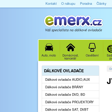
Kontakt
O nákupu
Poradna
Články
Auto, moto
Domácnost,
Osvětlení
Sad
kancelář
p
Ú
DÁLKOVÉ OVLADAČE
J
Dálkové ovladače AUDIO,AUX
Dálkové ovladače BRÁNY
Dálkové ovladače DVD, BD
Dálkové ovladače PROJEKTORY
Dálkové ovladače SAT, DVBT