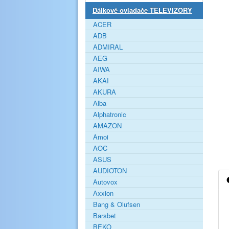
Dálkové ovladače TELEVIZORY
ACER
ADB
ADMIRAL
AEG
AIWA
AKAI
AKURA
Alba
Alphatronic
AMAZON
Amoi
AOC
ASUS
AUDIOTON
Autovox
Axxion
Bang & Olufsen
Barsbet
BEKO