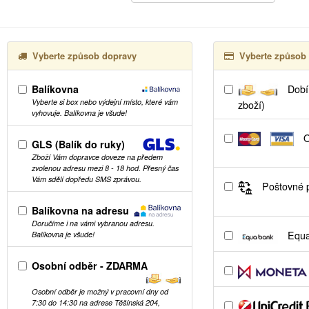
Vyberte způsob dopravy
Vyberte způsob 
Balíkovna
Dobír
Vyberte si box nebo výdejní místo, které vám
zboží)
vyhovuje. Balíkovna je všude!
O
GLS (Balík do ruky)
Zboží Vám dopravce doveze na předem
zvolenou adresu mezi 8 - 18 hod. Přesný čas
Vám sdělí dopředu SMS zprávou.
Poštovné p
Balíkovna na adresu
Doručíme i na vámi vybranou adresu.
Equa
Balíkovna je všude!
Osobní odběr - ZDARMA
Osobní odběr je možný v pracovní dny od
7:30 do 14:30 na adrese Těšínská 204,