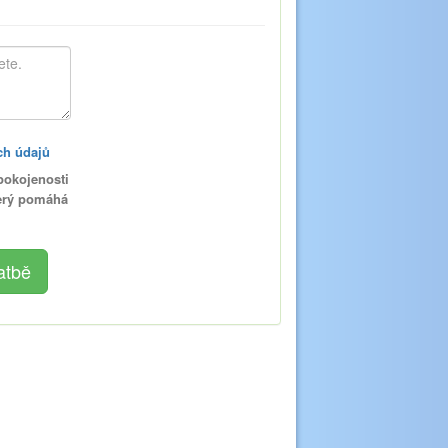
ch údajů
pokojenosti
terý pomáhá