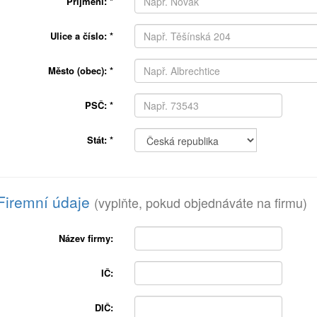
Příjmení:
*
Ulice a číslo:
*
Město (obec):
*
PSČ:
*
Stát:
*
Firemní údaje
(vyplňte, pokud objednáváte na firmu)
Název firmy:
IČ:
DIČ: