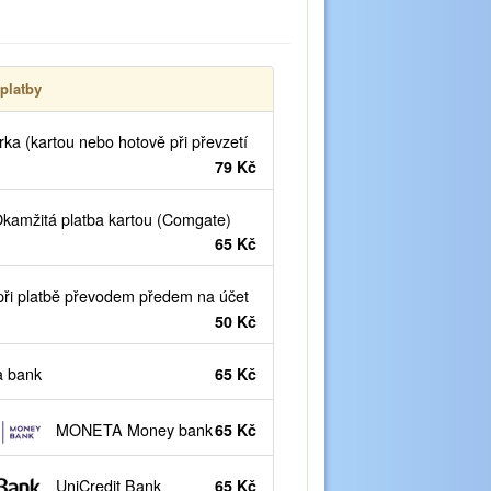
platby
ka (kartou nebo hotově při převzetí
79 Kč
kamžitá platba kartou (Comgate)
65 Kč
ři platbě převodem předem na účet
50 Kč
 bank
65 Kč
MONETA Money bank
65 Kč
UniCredit Bank
65 Kč