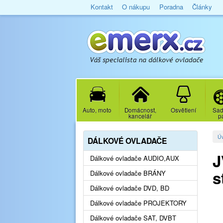
Kontakt
O nákupu
Poradna
Články
Auto, moto
Domácnost,
Osvětlení
Sad
kancelář
p
Ú
DÁLKOVÉ OVLADAČE
J
Dálkové ovladače AUDIO,AUX
s
Dálkové ovladače BRÁNY
Dálkové ovladače DVD, BD
Dálkové ovladače PROJEKTORY
Dálkové ovladače SAT, DVBT