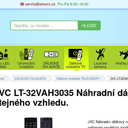
servis@emerx.cz
Po–Pá 8:00–18:00
y LED
Univerzální
DÁLKOVÉ
Dálkové
Lezecké
Hračky 
ásků
ovladače
OVLADAČE
ovladače TV
kameny
vod
DÁLKOVÉ OVLADAČE
Dálkové ovladače TELEVIZORY
JVC LT-32VA
VC LT-32VAH3035 Náhradní dá
tejného vzhledu.
JVC Náhradní dálkový o
nahrazen novějším mode