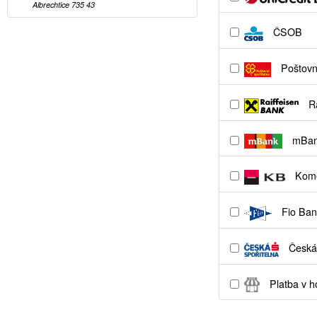
Albrechtice 735 43
ČSOB
Poštovní
Ra
mBa
Kome
Fio Ban
Česká 
Platba v h