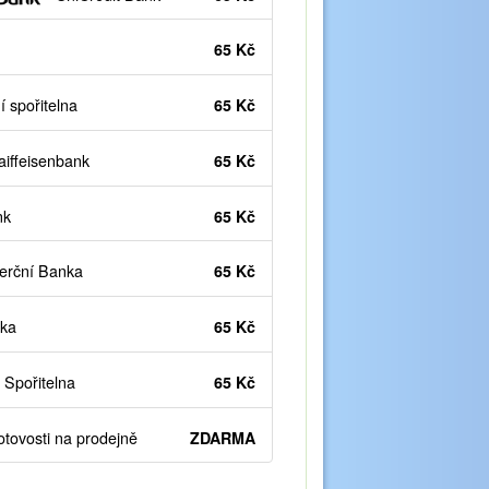
65 Kč
 spořitelna
65 Kč
iffeisenbank
65 Kč
nk
65 Kč
rční Banka
65 Kč
ka
65 Kč
Spořitelna
65 Kč
otovosti na prodejně
ZDARMA