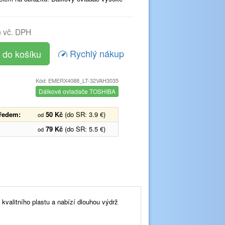
)
vč. DPH
Rychlý nákup
Kód: EMERX4088_LT-32VAH3035
Dálkové ovladače TOSHIBA
předem:
50 Kč
(do SR: 3.9 €)
od
79 Kč
(do SR: 5.5 €)
od
valitního plastu a nabízí dlouhou výdrž