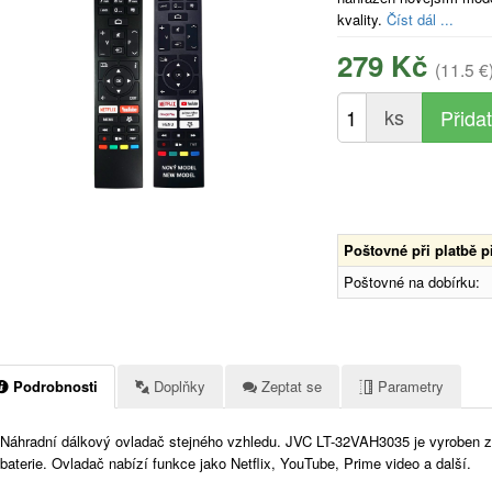
kvality.
Číst dál ...
279 Kč
(11.5 €
ks
Poštovné při platbě 
Poštovné na dobírku:
Podrobnosti
Doplňky
Zeptat se
Parametry
Náhradní dálkový ovladač stejného vzhledu.
JVC LT-32VAH3035 je vyroben z k
baterie. Ovladač nabízí funkce jako Netflix, YouTube, Prime video a další.