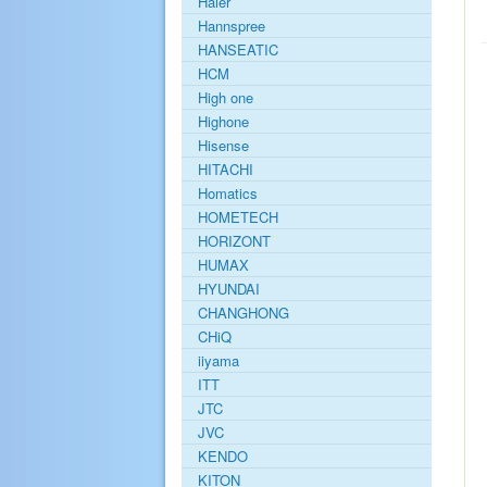
Haier
Hannspree
HANSEATIC
HCM
High one
Highone
Hisense
HITACHI
Homatics
HOMETECH
HORIZONT
HUMAX
HYUNDAI
CHANGHONG
CHiQ
iiyama
ITT
JTC
JVC
KENDO
KITON