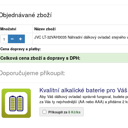
Objednávané zboží
Množství
Název zboží
JVC LT-32VAH3035 Náhradní dálkový ovladač stejného 
Cena dopravy a platby:
Celková cena zboží a dopravy s DPH:
Doporučujeme přikoupit:
Kvalitní alkalické baterie pro Vá
Aby Váš dálkový ovladač správně fungoval, budete po
za Vás ty nejvhodnější (AA nebo AAA) a přidáme 2 k
Přikoupit za
8 Kč/ks