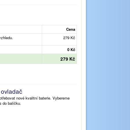
Cena
vzhledu.
279 Kč
0 Kč
279 Kč
š ovladač
třebovat nové kvalitní baterie. Vybereme
s do balíčku.