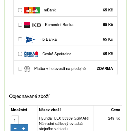
mBank
65 Kč
Komerční Banka
65 Kč
Fio Banka
65 Kč
Česká Spořitelna
65 Kč
Platba v hotovosti na prodejně
ZDARMA
Objednávané zboží
Množství
Název zboží
Cena
Hyundai ULX 55359 GSMART
249 Kč
Náhradní dálkový ovladač
stejného vzhledu