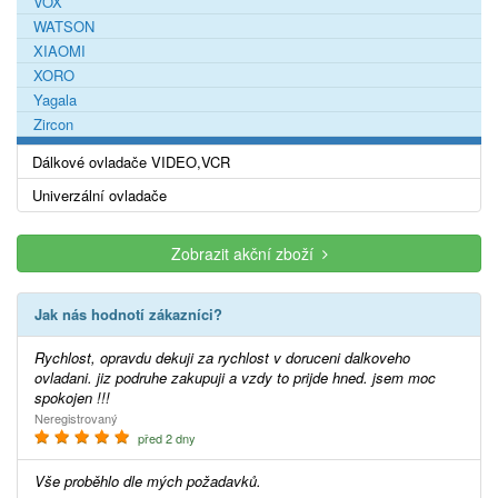
VOX
WATSON
XIAOMI
XORO
Yagala
Zircon
Dálkové ovladače VIDEO,VCR
Univerzální ovladače
Zobrazit akční zboží
Jak nás hodnotí zákazníci?
Rychlost, opravdu dekuji za rychlost v doruceni dalkoveho
ovladani. jiz podruhe zakupuji a vzdy to prijde hned. jsem moc
spokojen !!!
Neregistrovaný
před 2 dny
Vše proběhlo dle mých požadavků.