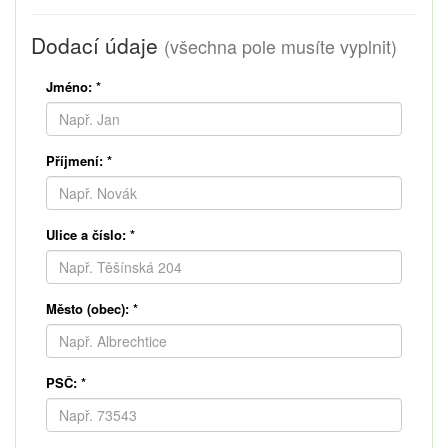
Dodací údaje
(všechna pole musíte vyplnit)
Jméno:
*
Příjmení:
*
Ulice a číslo:
*
Město (obec):
*
PSČ:
*