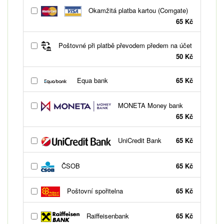
Okamžitá platba kartou (Comgate)
65 Kč
Poštovné při platbě převodem předem na účet
50 Kč
Equa bank
65 Kč
MONETA Money bank
65 Kč
UniCredit Bank
65 Kč
ČSOB
65 Kč
Poštovní spořitelna
65 Kč
Raiffeisenbank
65 Kč