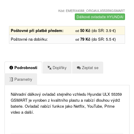
Kód: EMERX4088_ORG#ULX55359GSMART
Dálkové ovladače HYUNDAI
Poštovné při platbě předem:
50 Kč
(do SR: 3.9 €)
od
Poštovné na dobírku:
79 Kč
(do SR: 5.5 €)
od
Podrobnosti
Doplňky
Zeptat se
Parametry
Náhradní dálkový ovladač stejného vzhledu
Hyundai ULX 55359
GSMART je vyroben z kvalitního plastu a nabízí dlouhou výdrž
baterie. Ovladač nabízí funkce jako Netflix, YouTube, Prime
video a další.