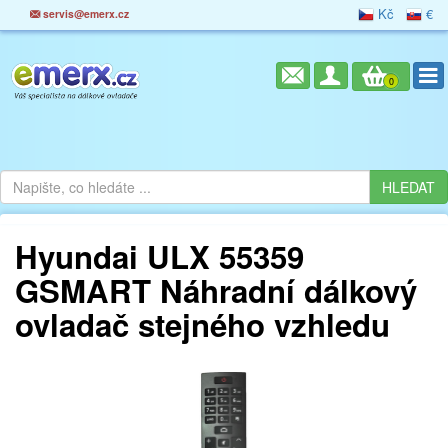
Kč
€
servis@emerx.cz
0
Hyundai ULX 55359
GSMART Náhradní dálkový
ovladač stejného vzhledu