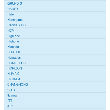
GRUNDIG
HADEX
Haier
Hannspree
HANSEATIC
HCM
High one
Highone
Hisense
HITACHI
Homatics
HOMETECH
HORIZONT
HUMAX
HYUNDAI
CHANGHONG
CHiQ
iiyama
ITT
JTC