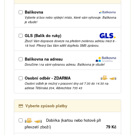
Balíkovna
Vyberte si box nebo výdejní místo, které vám vyhovuje. Balíkovna
je všude!
GLS (Balík do ruky)
Zboží Vám dopravce doveze na předem zvolenou adresu mezi 8 -
18 hod. Přesný čas Vám sdělí dopředu SMS zprávou.
Balíkovna na adresu
Doručíme i na vámi vybranou adresu. Balíkovna je všude!
Osobní odběr - ZDARMA
Osobní odběr je možný v pracovní dny od 7:30 do 14:30 na
adrese Těšínská 204, Albrechtice 735 43
Vyberte způsob platby
Dobírka (kartou nebo hotově při
převzetí zboží)
79 Kč