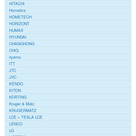
HITACHI
Homatics
HOMETECH
HORIZONT
HUMAX
HYUNDAI
CHANGHONG
CHiQ
iiyama
ITT
JTC
JVC
KENDO
KITON
KORTING
Kruger & Matz
KRUGERMATZ
LCE = TESLA LCE
LENCO
LG