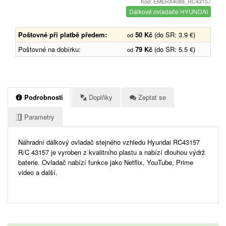
Kód: EMERX4088_RC43157
Dálkové ovladače HYUNDAI
Poštovné při platbě předem:
50 Kč
(do SR: 3.9 €)
od
Poštovné na dobírku:
79 Kč
(do SR: 5.5 €)
od
Podrobnosti
Doplňky
Zeptat se
Parametry
Náhradní dálkový ovladač stejného vzhledu Hyundai RC43157
R/C 43157 je vyroben z kvalitního plastu a nabízí dlouhou výdrž
baterie. Ovladač nabízí funkce jako Netflix, YouTube, Prime
video a další.