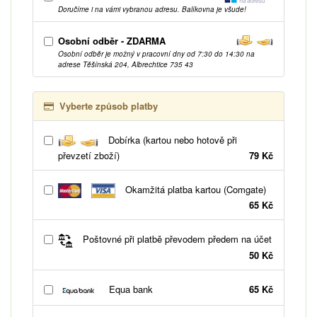
Doručíme i na vámi vybranou adresu. Balíkovna je všude!
Osobní odběr - ZDARMA
Osobní odběr je možný v pracovní dny od 7:30 do 14:30 na
adrese Těšínská 204, Albrechtice 735 43
Vyberte způsob platby
Dobírka (kartou nebo hotově při
převzetí zboží)
79 Kč
Okamžitá platba kartou (Comgate)
65 Kč
Poštovné při platbě převodem předem na účet
50 Kč
Equa bank
65 Kč