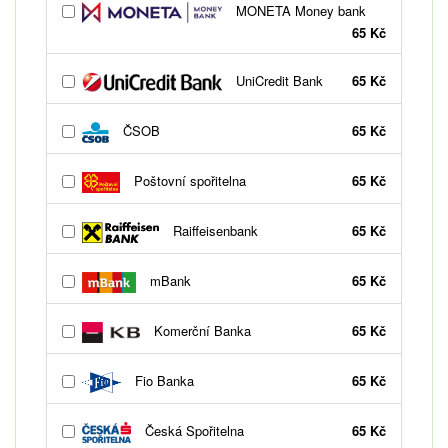
MONETA Money bank
65 Kč
UniCredit Bank
65 Kč
ČSOB
65 Kč
Poštovní spořitelna
65 Kč
Raiffeisenbank
65 Kč
mBank
65 Kč
Komerční Banka
65 Kč
Fio Banka
65 Kč
Česká Spořitelna
65 Kč