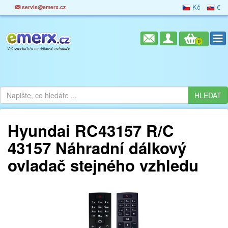
Kč
€
servis@emerx.cz
0
Hyundai RC43157 R/C
43157 Náhradní dálkový
ovladač stejného vzhledu