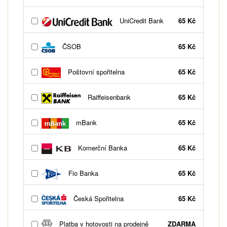
UniCredit Bank
65 Kč
ČSOB
65 Kč
Poštovní spořitelna
65 Kč
Raiffeisenbank
65 Kč
mBank
65 Kč
Komerční Banka
65 Kč
Fio Banka
65 Kč
Česká Spořitelna
65 Kč
Platba v hotovosti na prodejně
ZDARMA