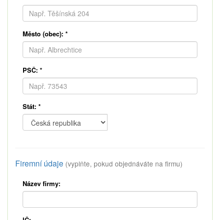
Město (obec):
*
PSČ:
*
Stát:
*
Firemní údaje
(vyplňte, pokud objednáváte na firmu)
Název firmy:
IČ: