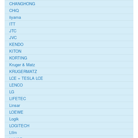
CHANGHONG
CHiQ
iiyama
ITT
JTC
JVC
KENDO
KITON
KORTING
Kruger & Matz
KRUGERMATZ
LCE = TESLA LCE
LENCO
LG
LIFETEC
Linsar
LOEWE
Logik
LOGITECH
Ltlm