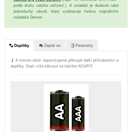
podle druhu vašeho zařízení.). K ovladači je dodáván také
jednoduchý návod, který vyobrazuje funkce originálního
ovladače Denver.
Doplňky
Zeptat se
Parametry
K tomuto zboží doporučujeme přikoupit další příslušenství a
doplňky. Stačí níže kliknout na tlačítko KOUPIT: