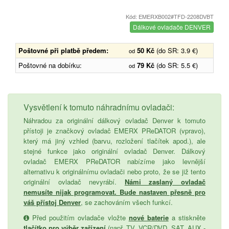
Kód: EMERXB002#TFD-2208DVBT
Dálkové ovladače DENVER
Poštovné při platbě předem:
50 Kč
(do SR: 3.9 €)
od
Poštovné na dobírku:
79 Kč
(do SR: 5.5 €)
od
Vysvětlení k tomuto náhradnímu ovladači:
Náhradou za originální dálkový ovladač Denver k tomuto
přístoji je značkový ovladač EMERX PReDATOR (vpravo),
který má jiný vzhled (barvu, rozložení tlačítek apod.), ale
stejné funkce jako originální ovladač Denver. Dálkový
ovladač EMERX PReDATOR nabízíme jako levnější
alternativu k originálnímu ovladači nebo proto, že se již tento
originální ovladač nevyrábí.
Námi zaslaný ovladač
nemusíte nijak programovat. Bude nastaven přesně pro
váš přístoj Denver
, se zachováním všech funkcí.
Před použitím ovladače vložte
nové baterie
a stiskněte
tlačítko pro výběr zařízení
(např. TV, VCR/DVD, SAT, AUX -