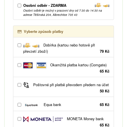
Osobní odběr - ZDARMA
Osobní odběr je možný v pracovní dny od 7:30 do 14:30 na
adrese Těšínská 204, Albrechtice 735 43
Vyberte způsob platby
Dobírka (kartou nebo hotově při
převzetí zboží)
79 Kč
Okamžitá platba kartou (Comgate)
65 Kč
Poštovné při platbě převodem předem na účet
50 Kč
Equa bank
65 Kč
MONETA Money bank
65 Kč