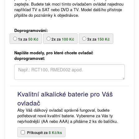
zeptejte. Budete tak moci tímto ovladačem ovládat najednou
například TV a SAT nebo DVD a TV. Model dalšího přístroje
připište do poznámky k objednávce.
Doprogramování:
1x za
50 Kč
2x za
100 Kč
3x za
150 Kč
Napište modely, pro které chcete ovladač
doprogramovat:
Kvalitní alkalické baterie pro Váš
ovladač
Aby Váš dálkový ovladač správně fungoval, budete
potřebovat nové kvalitní baterie. Vybereme za Vás ty
nejvhodnější (AA nebo AAA) a přidáme 2 ks do balíčku.
Přikoupit za
8 Kč/ks