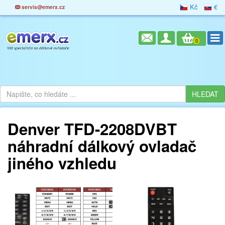
Kč
€
servis@emerx.cz
0
Denver TFD-2208DVBT
náhradní dálkový ovladač
jiného vzhledu