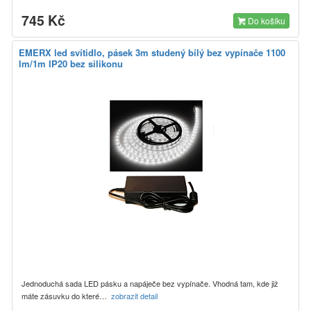
745 Kč
Do košíku
EMERX led svítidlo, pásek 3m studený bílý bez vypínače 1100
lm/1m IP20 bez silikonu
Jednoduchá sada LED pásku a napáječe bez vypínače. Vhodná tam, kde již
máte zásuvku do které…
zobrazit detail