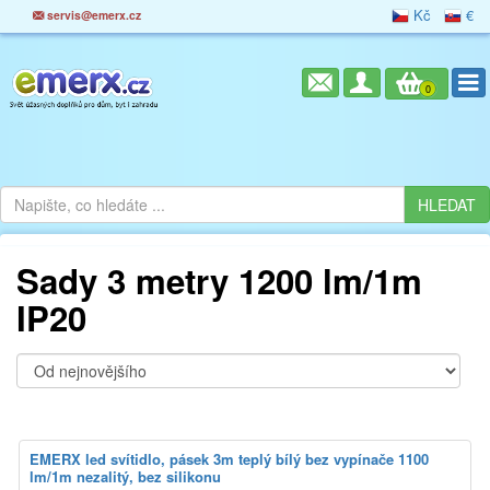
Kč
€
servis@emerx.cz
0
Sady 3 metry 1200 lm/1m
IP20
EMERX led svítidlo, pásek 3m teplý bílý bez vypínače 1100
lm/1m nezalitý, bez silikonu