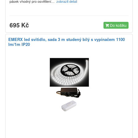
pásek vhodný pro osvětlení…
zobrazit detail
695 Kč
Do košíku
EMERX led svítidlo, sada 3 m studený bílý s vypínačem 1100
lm/1m IP20