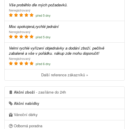
Vše proběhlo dle mých požadavků.
Neregistrovaný
před 5 dny
Moc spokojená,rychlé jednání
Neregistrovaný
před 5 dny
Velmi rychlé vyřízení objednávky a dodání zboží. pečlivě
zabalené a vše v pořádku. nákup zde mohu doporučit!
Neregistrovaný
před 6 dny
Další reference zákazníků »
Akční zboží
- zasíláme do 24h
Akční nabídky
Vánoční dárky
Odborná poradna