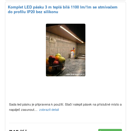
Komplet LED pásku 3 m teplá bílá 1100 lm/1m se stmívačem
do profilu IP20 bez silikonu
Sada led pásku je připravena k použití. Stačí nalepit pásek na příslušné místo a
napáječ zasunout…
zobrazit detail