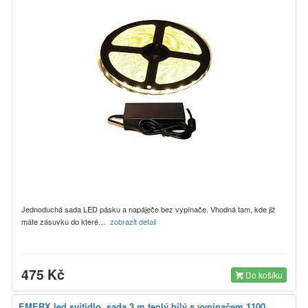
Jednoduchá sada LED pásku a napáječe bez vypínače. Vhodná tam, kde již
máte zásuvku do které…
zobrazit detail
475 Kč
Do košíku
EMERX led svítidlo, sada 3 m teplý bílý s vypínačem 1100