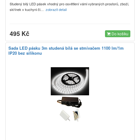
Studený bílý LED pásek vhodný pro osvětlení vámi vybraných prostorů, zboži,
skřínek v kuchyni či…
zobrazit detail
495 Kč
Do košíku
Sada LED pásku 3m studená bílá se stmívačem 1100 lm/1m
IP20 bez silikonu