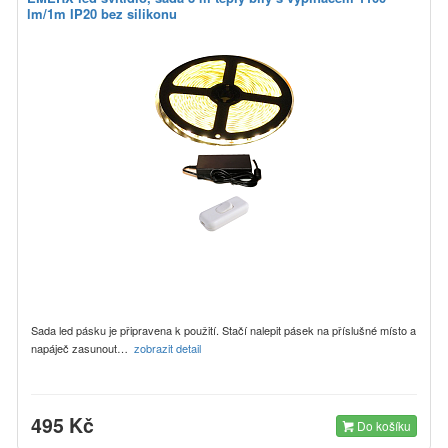
lm/1m IP20 bez silikonu
Sada led pásku je připravena k použití. Stačí nalepit pásek na příslušné místo a
napáječ zasunout…
zobrazit detail
495 Kč
Do košíku