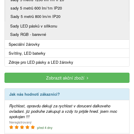
sady 5 metrů 600 lm/1m IP20
Sady 5 metrů 800 lm/m IP20
Sady LED pásků v silikonu
Sady RGB - barevné
Speciální žárovky
Svítilny, LED baterky
Zdroje pro LED pásky a LED žárovky
Zobrazit akční zboží
Jak nás hodnotí zákazníci?
Rychlost, opravdu dekuji za rychlost v doruceni dalkoveho
ovladani. jiz podruhe zakupuji a vzdy to prijde hned. jsem moc
spokojen !!!
Neregistrovaný
před 4 dny