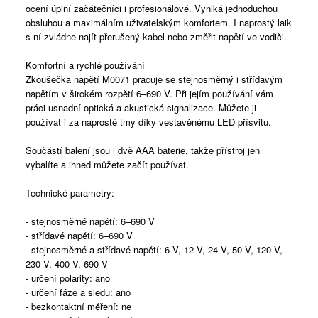
ocení úplní začátečníci i profesionálové. Vyniká jednoduchou
obsluhou a maximálním uživatelským komfortem. I naprostý laik
s ní zvládne najít přerušený kabel nebo změřit napětí ve vodiči.
Komfortní a rychlé používání
Zkoušečka napětí M0071 pracuje se stejnosměrný i střídavým
napětím v širokém rozpětí 6–690 V. Při jejím používání vám
práci usnadní optická a akustická signalizace. Můžete ji
používat i za naprosté tmy díky vestavěnému LED přísvitu.
Součástí balení jsou i dvě AAA baterie, takže přístroj jen
vybalíte a ihned můžete začít používat.
Technické parametry:
- stejnosměrné napětí: 6–690 V
- střídavé napětí: 6–690 V
- stejnosměrné a střídavé napětí: 6 V, 12 V, 24 V, 50 V, 120 V,
230 V, 400 V, 690 V
- určení polarity: ano
- určení fáze a sledu: ano
- bezkontaktní měření: ne