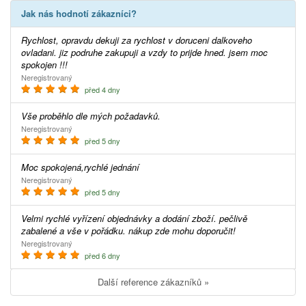
Jak nás hodnotí zákazníci?
Rychlost, opravdu dekuji za rychlost v doruceni dalkoveho
ovladani. jiz podruhe zakupuji a vzdy to prijde hned. jsem moc
spokojen !!!
Neregistrovaný
před 4 dny
Vše proběhlo dle mých požadavků.
Neregistrovaný
před 5 dny
Moc spokojená,rychlé jednání
Neregistrovaný
před 5 dny
Velmi rychlé vyřízení objednávky a dodání zboží. pečlivě
zabalené a vše v pořádku. nákup zde mohu doporučit!
Neregistrovaný
před 6 dny
Další reference zákazníků »