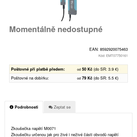
Momentálně nedostupné
EAN:
8592920075463
Kód: EMT07750161
Poštovné při platbě předem:
50 Kč
(do SR: 3.9 €)
od
Poštovné na dobírku:
79 Kč
(do SR: 5.5 €)
od
Podrobnosti
Zeptat se
Zkoušečka napětí M0071
Zkoušečku určenou jak pro živé i neživé části obvodů napětí