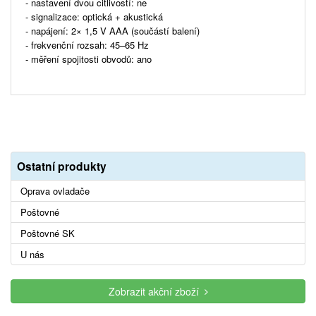
- nastavení dvou citlivostí: ne
- signalizace: optická + akustická
- napájení: 2× 1,5 V AAA (součástí balení)
- frekvenční rozsah: 45–65 Hz
- měření spojitosti obvodů: ano
Ostatní produkty
Oprava ovladače
Poštovné
Poštovné SK
U nás
Zobrazit akční zboží