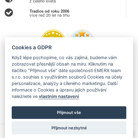
z celého světa
Tradice od roku 2006
více než 20 let na trhu
Cookies a GDPR
Když lépe pochopíme, co vás zajímá, budeme vám
zobrazovat přesnější obsah na míru. Kliknutím na
tlačítko "Přijmout vše" dáte společnosti EMERX team
s.r.o. souhlas s využíváním souborů Cookies na účely
personalizace, analýzy a cíleného marketingu. Další
informace o Cookies a úpravu jejich používání
naleznete ve
vlastním nastavení
Přijmout vše
Přijmout nezbytné
💬
Copyright © 2006 - 2026 EMERX team s.r.o., Těšínská 204,
Albrechtice 73543,
EVIDUJEME TRŽBY V EET