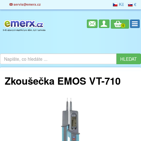
Kč
€
servis@emerx.cz
0
Zkoušečka EMOS VT-710