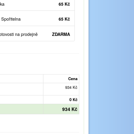
ka
65 Kč
Spořitelna
65 Kč
otovosti na prodejně
ZDARMA
Cena
934 Kč
0 Kč
934 Kč