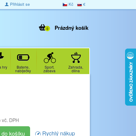
Přihlásit se
Kč
€
Prázdný košík
0
a hry
Baterie,
Sport,
Zahrada,
nabíječky
zábava
dílna
)
vč. DPH
Rychlý nákup