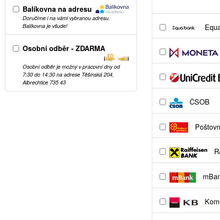
Balíkovna na adresu
Doručíme i na vámi vybranou adresu.
Equa
Balíkovna je všude!
Osobní odběr - ZDARMA
Osobní odběr je možný v pracovní dny od
7:30 do 14:30 na adrese Těšínská 204,
Albrechtice 735 43
ČSOB
Poštovní
Ra
mBa
Kome