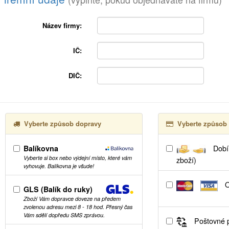
Název firmy:
IČ:
DIČ:
Vyberte způsob dopravy
Vyberte způsob 
Balíkovna
Dobír
Vyberte si box nebo výdejní místo, které vám
zboží)
vyhovuje. Balíkovna je všude!
O
GLS (Balík do ruky)
Zboží Vám dopravce doveze na předem
zvolenou adresu mezi 8 - 18 hod. Přesný čas
Vám sdělí dopředu SMS zprávou.
Poštovné p