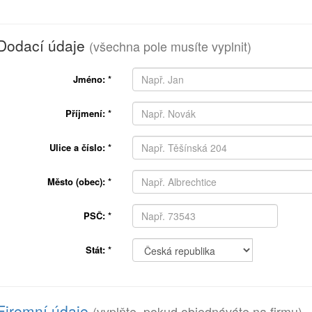
Dodací údaje
(všechna pole musíte vyplnit)
Jméno:
*
Příjmení:
*
Ulice a číslo:
*
Město (obec):
*
PSČ:
*
Stát:
*
Firemní údaje
(vyplňte, pokud objednáváte na firmu)