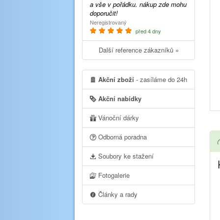
a vše v pořádku. nákup zde mohu
doporučit!
Neregistrovaný
před 4 dny
Další reference zákazníků »
Akční zboží
- zasíláme do 24h
Akční nabídky
Vánoční dárky
Odborná poradna
Soubory ke stažení
Fotogalerie
Články a rady