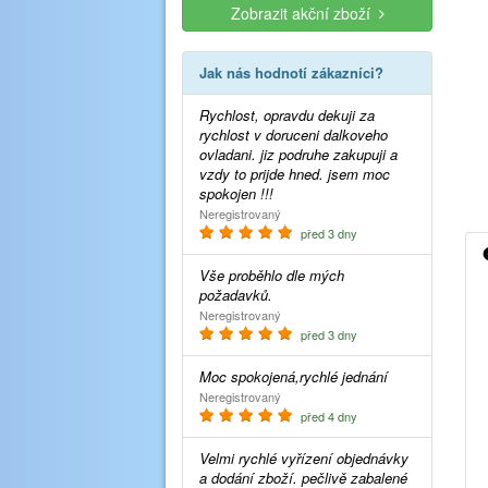
Zobrazit akční zboží
Jak nás hodnotí zákazníci?
Rychlost, opravdu dekuji za
rychlost v doruceni dalkoveho
ovladani. jiz podruhe zakupuji a
vzdy to prijde hned. jsem moc
spokojen !!!
Neregistrovaný
před 3 dny
Vše proběhlo dle mých
požadavků.
Neregistrovaný
před 3 dny
Moc spokojená,rychlé jednání
Neregistrovaný
před 4 dny
Velmi rychlé vyřízení objednávky
a dodání zboží. pečlivě zabalené