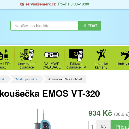
servis@emerx.cz
Po–Pá 8:00–18:00
y LED
Univerzální
DÁLKOVÉ
Dálkové
Lezecké
Hračky 
ásků
ovladače
OVLADAČE
ovladače TV
kameny
vod
Ostatní produkty
Zkoušečka EMOS VT-320
koušečka EMOS VT-320
934 Kč
(38.6 €
ks