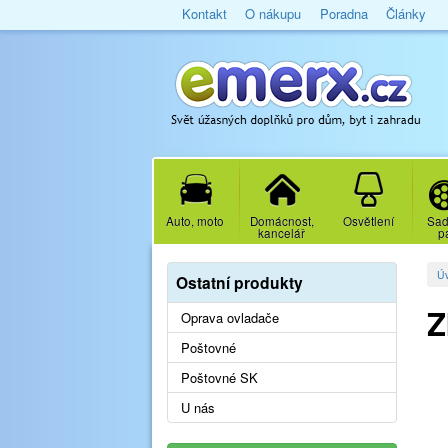
Kontakt
O nákupu
Poradna
Články
Auto, moto
Domácnost,
Osvětlení
Sad
kancelář
p
Ú
Ostatní produkty
Z
Oprava ovladače
Poštovné
Poštovné SK
U nás