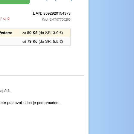
EAN:
8592920154373
 7 dnů
Kód: EMT07750293
předem:
50 Kč
(do SR: 3.9 €)
od
79 Kč
(do SR: 5.5 €)
od
apětí.
ete pracovat nebo je pod proudem.