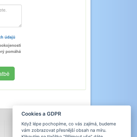
ch údajů
pokojenosti
terý pomáhá
Cookies a GDPR
Když lépe pochopíme, co vás zajímá, budeme
vám zobrazovat přesnější obsah na míru.
Kliknutím na tlačítko "Přijmout vše" dáte