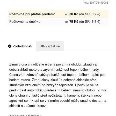
Kód: EMT06445086
Poštovné při platbě předem:
50 Kč
(do SR: 3.9 €)
od
Poštovné na dobírku:
79 Kč
(do SR: 5.5 €)
od
Podrobnosti
Zeptat se
Zimní clona chladiče je určena pro zimní období, zkrátí vám
dobu zahřátí motoru a zrychlí funkčnost topení během jízdy.
Clona vám zároveň udržuje funkčnost topení , během teplot pod
bodem mrazu. Zimní clony slouží k ochraně chladiče před
studeným vzduchem při nízkých teplotách. Upevňuje se na
přední část automobilu především během zimního období. Zimní
clona chrání chladič před nečistotami, kameny, štěrkem nebo
agresivní solí, která se v zimním období může snadno dostat na
chladič a způsobit korozi.
Technické parametry: