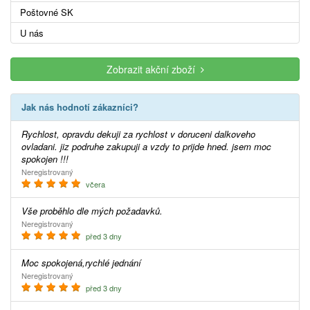
Poštovné SK
U nás
Zobrazit akční zboží
Jak nás hodnotí zákazníci?
Rychlost, opravdu dekuji za rychlost v doruceni dalkoveho
ovladani. jiz podruhe zakupuji a vzdy to prijde hned. jsem moc
spokojen !!!
Neregistrovaný
včera
Vše proběhlo dle mých požadavků.
Neregistrovaný
před 3 dny
Moc spokojená,rychlé jednání
Neregistrovaný
před 3 dny