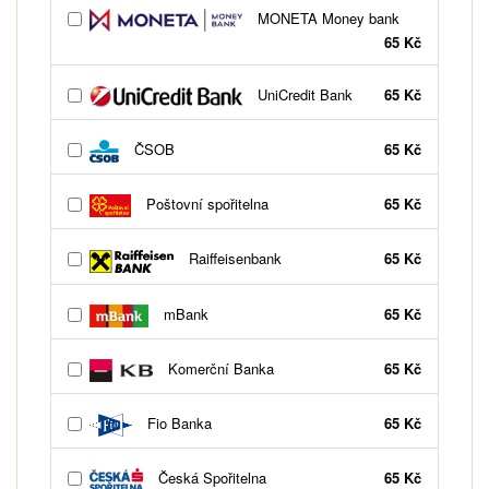
MONETA Money bank
65 Kč
UniCredit Bank
65 Kč
ČSOB
65 Kč
Poštovní spořitelna
65 Kč
Raiffeisenbank
65 Kč
mBank
65 Kč
Komerční Banka
65 Kč
Fio Banka
65 Kč
Česká Spořitelna
65 Kč