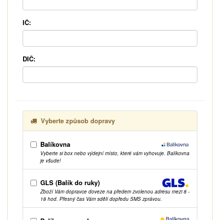
IČ:
DIČ:
Vyberte způsob dopravy
Balíkovna
Vyberte si box nebo výdejní místo, které vám vyhovuje. Balíkovna
je všude!
GLS (Balík do ruky)
Zboží Vám dopravce doveze na předem zvolenou adresu mezi 8 -
18 hod. Přesný čas Vám sdělí dopředu SMS zprávou.