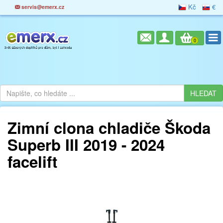
Kč
€
servis@emerx.cz
0
Zimní clona chladiče Škoda
Superb III 2019 - 2024
facelift