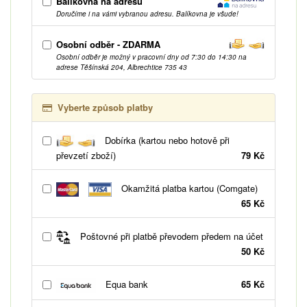
Balíkovna na adresu
Doručíme i na vámi vybranou adresu. Balíkovna je všude!
Osobní odběr - ZDARMA
Osobní odběr je možný v pracovní dny od 7:30 do 14:30 na
adrese Těšínská 204, Albrechtice 735 43
Vyberte způsob platby
Dobírka (kartou nebo hotově při
převzetí zboží)
79 Kč
Okamžitá platba kartou (Comgate)
65 Kč
Poštovné při platbě převodem předem na účet
50 Kč
Equa bank
65 Kč