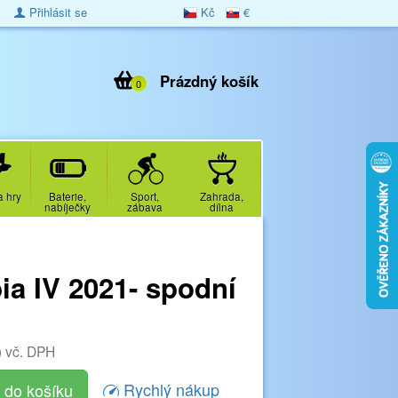
Přihlásit se
Kč
€
Prázdný košík
0
a hry
Baterie,
Sport,
Zahrada,
nabíječky
zábava
dílna
ia IV 2021- spodní
)
vč. DPH
Rychlý nákup