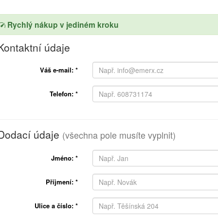
Rychlý nákup v jediném kroku
Kontaktní údaje
Váš e-mail:
*
Telefon:
*
Dodací údaje
(všechna pole musíte vyplnit)
Jméno:
*
Příjmení:
*
Ulice a číslo:
*