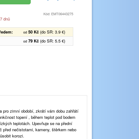
Kód: EMT06443275
 7 dnů
předem:
50 Kč
(do SR: 3.9 €)
od
79 Kč
(do SR: 5.5 €)
od
 pro zimní období, zkrátí vám dobu zahřátí
funkčnost topení , během teplot pod bodem
ízkých teplotách. Upevňuje se na přední
ič před nečistotami, kameny, štěrkem nebo
ůsobit korozi.