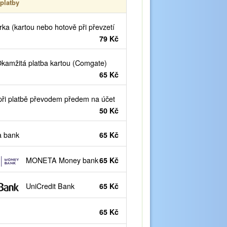
platby
ka (kartou nebo hotově při převzetí
79 Kč
kamžitá platba kartou (Comgate)
65 Kč
ři platbě převodem předem na účet
50 Kč
 bank
65 Kč
MONETA Money bank
65 Kč
UniCredit Bank
65 Kč
65 Kč