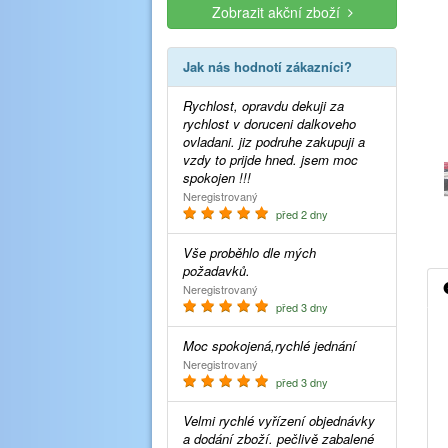
Zobrazit akční zboží
Jak nás hodnotí zákazníci?
Rychlost, opravdu dekuji za
rychlost v doruceni dalkoveho
ovladani. jiz podruhe zakupuji a
vzdy to prijde hned. jsem moc
spokojen !!!
Neregistrovaný
před 2 dny
Vše proběhlo dle mých
požadavků.
Neregistrovaný
před 3 dny
Moc spokojená,rychlé jednání
Neregistrovaný
před 3 dny
Velmi rychlé vyřízení objednávky
a dodání zboží. pečlivě zabalené