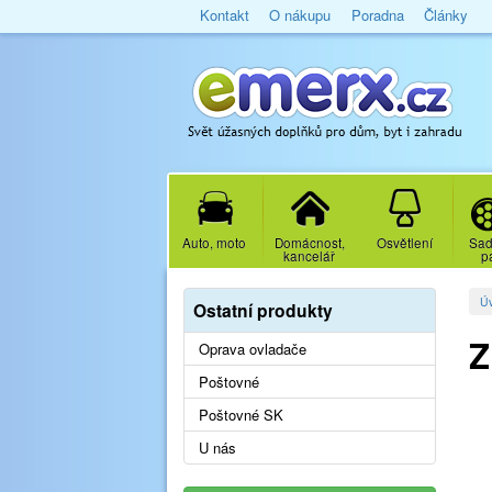
Kontakt
O nákupu
Poradna
Články
Auto, moto
Domácnost,
Osvětlení
Sad
kancelář
p
Ú
Ostatní produkty
Z
Oprava ovladače
Poštovné
Poštovné SK
U nás