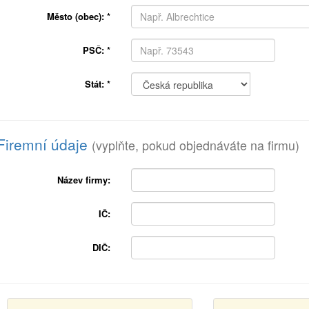
Město (obec):
*
PSČ:
*
Stát:
*
Firemní údaje
(vyplňte, pokud objednáváte na firmu)
Název firmy:
IČ:
DIČ: