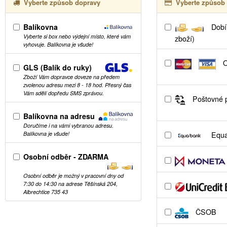
Vyberte způsob dopravy
Vyberte způsob 
Balíkovna
Dobír
Vyberte si box nebo výdejní místo, které vám
zboží)
vyhovuje. Balíkovna je všude!
O
GLS (Balík do ruky)
Zboží Vám dopravce doveze na předem
zvolenou adresu mezi 8 - 18 hod. Přesný čas
Vám sdělí dopředu SMS zprávou.
Poštovné p
Balíkovna na adresu
Doručíme i na vámi vybranou adresu.
Equa
Balíkovna je všude!
Osobní odběr - ZDARMA
Osobní odběr je možný v pracovní dny od
7:30 do 14:30 na adrese Těšínská 204,
Albrechtice 735 43
ČSOB