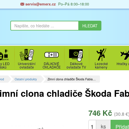
servis@emerx.cz
Po–Pá 8:00–18:00
y LED
Univerzální
DÁLKOVÉ
Dálkové
Lezecké
Hračky 
ásků
ovladače
OVLADAČE
ovladače TV
kameny
vod
Ostatní produkty
Zimní clona chladiče Škoda Fabia…
imní clona chladiče Škoda Fab
746 Kč
(30.8 €
ks