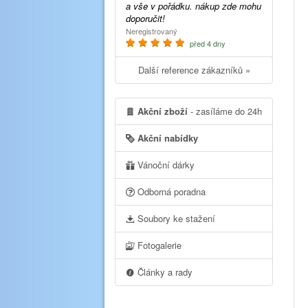
a vše v pořádku. nákup zde mohu
doporučit!
Neregistrovaný
před 4 dny
Další reference zákazníků »
Akční zboží
- zasíláme do 24h
Akční nabídky
Vánoční dárky
Odborná poradna
Soubory ke stažení
Fotogalerie
Články a rady