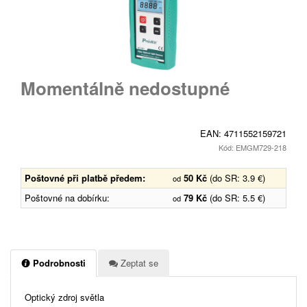
Momentálně nedostupné
EAN:
4711552159721
Kód: EMGM729-218
Poštovné při platbě předem:
50 Kč
(do SR: 3.9 €)
od
Poštovné na dobírku:
79 Kč
(do SR: 5.5 €)
od
Podrobnosti
Zeptat se
Optický zdroj světla