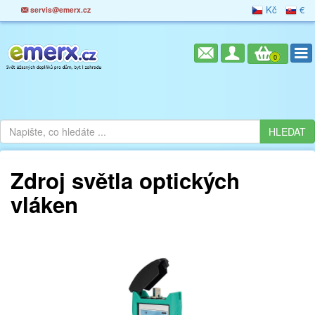
Kč
€
servis@emerx.cz
0
Zdroj světla optických
vláken