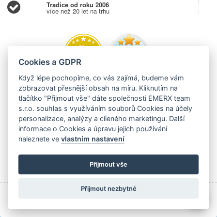
Tradice od roku 2006
více než 20 let na trhu
Cookies a GDPR
Když lépe pochopíme, co vás zajímá, budeme vám
zobrazovat přesnější obsah na míru. Kliknutím na
tlačítko "Přijmout vše" dáte společnosti EMERX team
s.r.o. souhlas s využíváním souborů Cookies na účely
personalizace, analýzy a cíleného marketingu. Další
informace o Cookies a úpravu jejich používání
naleznete ve
vlastním nastavení
Přijmout vše
Přijmout nezbytné
💬
Copyright © 2006 - 2026 EMERX team s.r.o., Těšínská 204,
Albrechtice 73543,
EVIDUJEME TRŽBY V EET