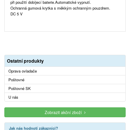
při použití dobíjecí baterie.Automatické vypnutí.
Ochranná gumová krytka s měkkým ochranným pouzdrem.
DC 5 V
Ostatní produkty
Oprava ovladače
Poštovné
Poštovné SK
U nás
Zobrazit akční zboží
Jak nás hodnotí zákazníci?