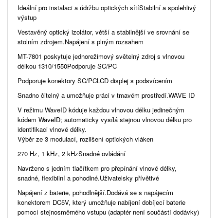
Ideální pro instalaci a údržbu optických sítíStabilní a spolehlivý
výstup
Vestavěný optický izolátor, větší a stabilnější ve srovnání se
stolním zdrojem.Napájení s plným rozsahem
MT-7801 poskytuje jednorežimový světelný zdroj s vlnovou
délkou 1310/1550Podporuje SC/PC
Podporuje konektory SC/PCLCD displej s podsvícením
Snadno čitelný a umožňuje práci v tmavém prostředí.WAVE ID
V režimu WaveID kóduje každou vlnovou délku jedinečným
kódem WaveID; automaticky vysílá stejnou vlnovou délku pro
identifikaci vlnové délky.
Výběr ze 3 modulací, rozlišení optických vláken
270 Hz, 1 kHz, 2 kHzSnadné ovládání
Navrženo s jedním tlačítkem pro přepínání vlnové délky,
snadné, flexibilní a pohodlné.Uživatelsky přívětivé
Napájení z baterie, pohodlnější.Dodává se s napájecím
konektorem DC5V, který umožňuje nabíjení dobíjecí baterie
pomocí stejnosměrného vstupu (adaptér není součástí dodávky)