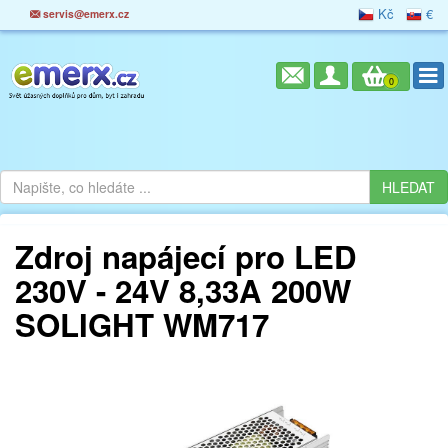
Kč
€
servis@emerx.cz
0
Zdroj napájecí pro LED
230V - 24V 8,33A 200W
SOLIGHT WM717