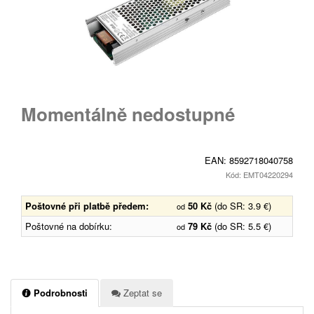
Momentálně nedostupné
EAN:
8592718040758
Kód: EMT04220294
Poštovné při platbě předem:
50 Kč
(do SR: 3.9 €)
od
Poštovné na dobírku:
79 Kč
(do SR: 5.5 €)
od
Podrobnosti
Zeptat se