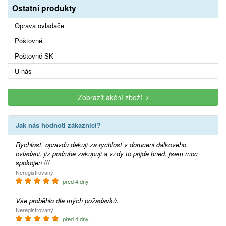
Ostatní produkty
Oprava ovladače
Poštovné
Poštovné SK
U nás
Zobrazit akční zboží
Jak nás hodnotí zákazníci?
Rychlost, opravdu dekuji za rychlost v doruceni dalkoveho
ovladani. jiz podruhe zakupuji a vzdy to prijde hned. jsem moc
spokojen !!!
Neregistrovaný
před 4 dny
Vše proběhlo dle mých požadavků.
Neregistrovaný
před 4 dny