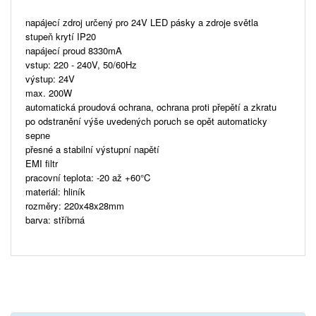
napájecí zdroj určený pro 24V LED pásky a zdroje světla
stupeň krytí IP20
napájecí proud 8330mA
vstup: 220 - 240V, 50/60Hz
výstup: 24V
max. 200W
automatická proudová ochrana, ochrana proti přepětí a zkratu
po odstranění výše uvedených poruch se opět automaticky
sepne
přesné a stabilní výstupní napětí
EMI filtr
pracovní teplota: -20 až +60°C
materiál: hliník
rozměry: 220x48x28mm
barva: stříbrná