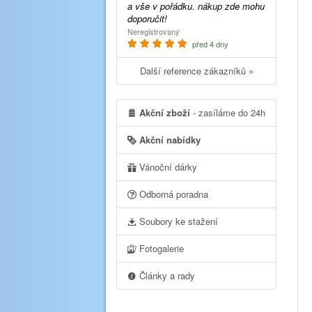
a vše v pořádku. nákup zde mohu
doporučit!
Neregistrovaný
před 4 dny
Další reference zákazníků »
Akční zboží
- zasíláme do 24h
Akční nabídky
Vánoční dárky
Odborná poradna
Soubory ke stažení
Fotogalerie
Články a rady