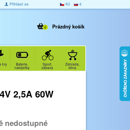
Přihlásit se
Kč
€
Prázdný košík
0
a hry
Baterie,
Sport,
Zahrada,
nabíječky
zábava
dílna
24V 2,5A 60W
ě nedostupné