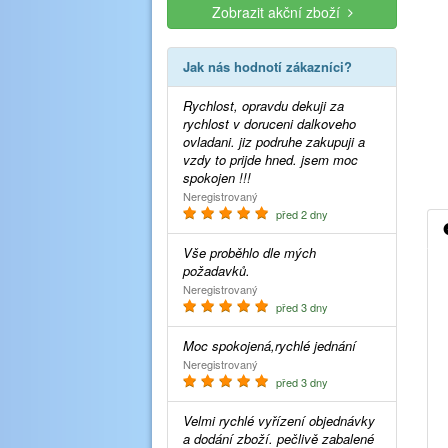
Zobrazit akční zboží
Jak nás hodnotí zákazníci?
Rychlost, opravdu dekuji za
rychlost v doruceni dalkoveho
ovladani. jiz podruhe zakupuji a
vzdy to prijde hned. jsem moc
spokojen !!!
Neregistrovaný
před 2 dny
Vše proběhlo dle mých
požadavků.
Neregistrovaný
před 3 dny
Moc spokojená,rychlé jednání
Neregistrovaný
před 3 dny
Velmi rychlé vyřízení objednávky
a dodání zboží. pečlivě zabalené