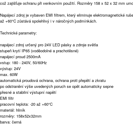
což zajišťuje ochranu při venkovním použití. Rozměry 158 x 52 x 32 mm umož
Napájecí zdroj je vybaven EMI filtrem, který eliminuje elektromagnetické ru
až +60°C zůstává spolehlivý i v náročných podmínkách.
Technické parametry:
napájecí zdroj určený pro 24V LED pásky a zdroje světla
stupeň krytí IP65 (voděodolné a prachotěsné)
napájecí proud 2500mA
vstup: 180 - 240V, 50/60Hz
výstup: 24V
max. 60W
automatická proudová ochrana, ochrana proti přepětí a zkratu
po odstranění výše uvedených poruch se opět automaticky sepne
přesné a stabilní výstupní napětí
EMI filtr
pracovní teplota: -20 až +60°C
materiál: hliník
rozměry: 158x52x32mm
barva: černá