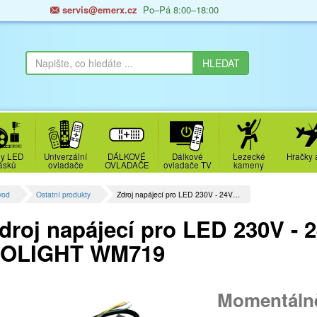
servis@emerx.cz
Po–Pá 8:00–18:00
y LED
Univerzální
DÁLKOVÉ
Dálkové
Lezecké
Hračky 
ásků
ovladače
OVLADAČE
ovladače TV
kameny
vod
Ostatní produkty
Zdroj napájecí pro LED 230V - 24V…
droj napájecí pro LED 230V - 
OLIGHT WM719
Momentáln