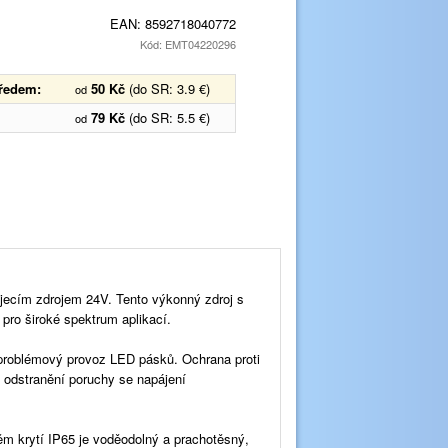
EAN:
8592718040772
Kód: EMT04220296
předem:
50 Kč
(do SR: 3.9 €)
od
79 Kč
(do SR: 5.5 €)
od
ájecím zdrojem 24V. Tento výkonný zdroj s
ro široké spektrum aplikací.
zproblémový provoz LED pásků. Ochrana proti
o odstranění poruchy se napájení
ěm krytí IP65 je voděodolný a prachotěsný,