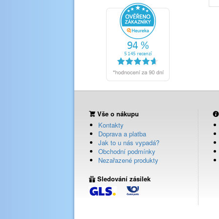
Vše o nákupu
Kontakty
Doprava a platba
Jak to u nás vypadá?
Obchodní podmínky
Nezařazené produkty
Sledování zásilek