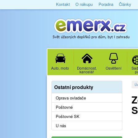
Kontakt
O nákupu
Poradna
Články
Auto, moto
Domácnost,
Osvětlení
Sad
kancelář
p
Ú
Ostatní produkty
Z
Oprava ovladače
S
Poštovné
Poštovné SK
U nás