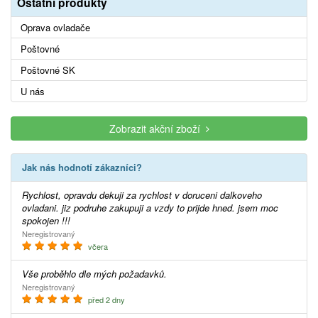
Ostatní produkty
Oprava ovladače
Poštovné
Poštovné SK
U nás
Zobrazit akční zboží
Jak nás hodnotí zákazníci?
Rychlost, opravdu dekuji za rychlost v doruceni dalkoveho
ovladani. jiz podruhe zakupuji a vzdy to prijde hned. jsem moc
spokojen !!!
Neregistrovaný
včera
Vše proběhlo dle mých požadavků.
Neregistrovaný
před 2 dny