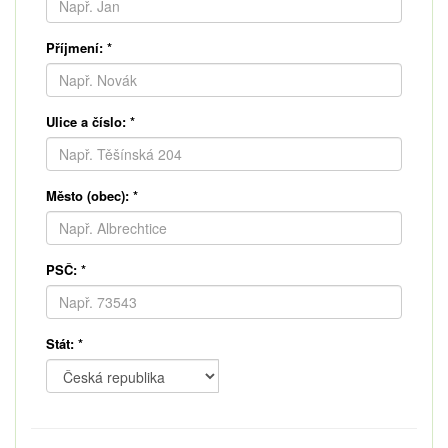
Příjmení:
*
Ulice a číslo:
*
Město (obec):
*
PSČ:
*
Stát:
*