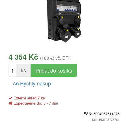
4 354 Kč
(180 €)
vč. DPH
ks
Rychlý nákup
Externí sklad 7 ks
Expedujeme do:
5 - 7 dnů
EAN:
5904067611375
Kód: EMT08773761