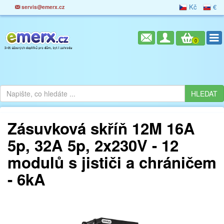
Kč
€
servis@emerx.cz
0
Zásuvková skříň 12M 16A
5p, 32A 5p, 2x230V - 12
modulů s jističi a chráničem
- 6kA