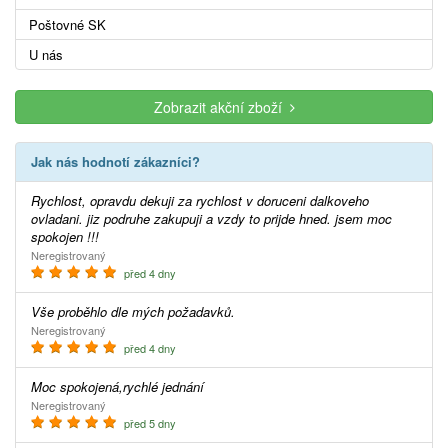
Poštovné SK
U nás
Zobrazit akční zboží
Jak nás hodnotí zákazníci?
Rychlost, opravdu dekuji za rychlost v doruceni dalkoveho
ovladani. jiz podruhe zakupuji a vzdy to prijde hned. jsem moc
spokojen !!!
Neregistrovaný
před 4 dny
Vše proběhlo dle mých požadavků.
Neregistrovaný
před 4 dny
Moc spokojená,rychlé jednání
Neregistrovaný
před 5 dny