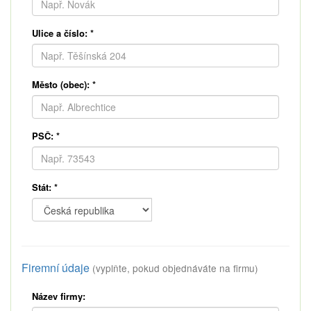
Ulice a číslo:
*
Město (obec):
*
PSČ:
*
Stát:
*
Firemní údaje
(vyplňte, pokud objednáváte na firmu)
Název firmy: