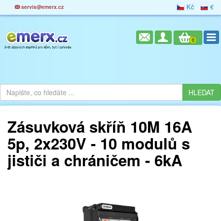
Kč
€
servis@emerx.cz
0
Zásuvková skříň 10M 16A
5p, 2x230V - 10 modulů s
jističi a chráničem - 6kA