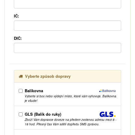
IČ:
DIČ:
Vyberte způsob dopravy
Balíkovna
Vyberte si box nebo výdejní místo, které vám vyhovuje. Balíkovna
je všude!
GLS (Balík do ruky)
Zboží Vám dopravce doveze na předem zvolenou adresu mezi 8 -
18 hod. Přesný čas Vám sdělí dopředu SMS zprávou.